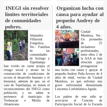
INEGI sin resolver
Organizan lucha con
límites territoriales
causa para ayudar al
de comunidades
pequeño Andrey de
pobres.
4 años.
Ciudad
Alejandro
Mendoza, Ver.-
Villarreal.
Un promedio
Zongolica,
de 25
Ver.- Familias
luchadores
de las
profesionales,
comunidades
entre ellos 2 de
de Atzingo y
la AAA se han
Tepetlampa
ofrecido para
han vivido en carne propia el
protagonizar
rezago social y atraso en la
una lucha con causa y apoyar al
construcción de condiciones de
pequeño Andrey Peña Arroyo de 4
acceso al desarrollo humano y el
años de edad, vecino de Ciudad
bienestar, además de que, en el
Mendoza, ya que enfrenta una
caso de Tepetlampa, no tienen el
grave enfermedad denominada
reconocimiento del INEGI como
Leucemia Linfoblástica Aguda.
población, y no saben si
pertenece al municipio de
Los padres de este niño se
Texhuacan o Mixtla de
acercaron al Concejo de
Altamirano.
Participación Social de la Escuela