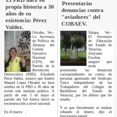
Presentarán
propia historia a 30
denuncias contra
años de su
"aviadores" del
existencia: Pérez
COBAEV.
Valdez.
Orizaba, Ver.-
Xalapa, Ver.-
La Secretaria
El Secretario
de Política de
de Educación
Alianzas del
del Estado de
Comité
Veracruz,
Ejecutivo
Zenyasen
Nacional
Escobar,
(CEN) del
aseguró que
Partido de la
serán
Revolución
presentadas las denuncias
Democrática (PRD), Elizabeth
correspondientes en contra de
Pérez Valdez, sostuvo que Andrés
personal agremiado del Sindicato
Manuel López Obrador no hace
Único Independiente de los
sombra en el PRD a 30 años de
Trabajadores del Colegio de
existir este instituto político. A
Bachilleres del Estado de
partir de este 5 de mayo el
Veracruz, por los delitos que les
partido del Sol Azteca inició su
resulte.
reconstrucción a nivel nacional.
Y es que literalmente se estaban
En el marco
robando el dinero, dijo el
...
funcionario estatal.
...