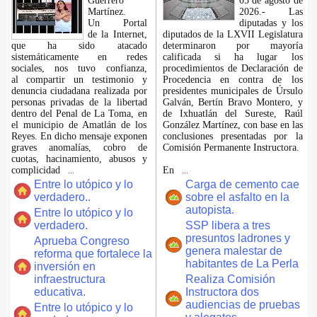
Guerrero
05 de agosto de
Martínez.
2026.- Las
​Un Portal
diputadas y los
de la Internet,
diputados de la LXVII Legislatura
que ha sido atacado
determinaron por mayoría
sistemáticamente en redes
calificada si ha lugar los
sociales, nos tuvo confianza,
procedimientos de Declaración de
al compartir un testimonio y
Procedencia en contra de los
denuncia ciudadana realizada por
presidentes municipales de Úrsulo
personas privadas de la libertad
Galván, Bertín Bravo Montero, y
dentro del Penal de La Toma, en
de Ixhuatlán del Sureste, Raúl
el municipio de Amatlán de los
González Martínez, con base en las
Reyes. En dicho mensaje exponen
conclusiones presentadas por la
graves anomalías, cobro de
Comisión Permanente Instructora.
cuotas, hacinamiento, abusos y
complicidad
En
...
...
Entre lo utópico y lo
Carga de cemento cae
verdadero..
sobre el asfalto en la
autopista.
Entre lo utópico y lo
verdadero.
SSP libera a tres
presuntos ladrones y
Aprueba Congreso
genera malestar de
reforma que fortalece la
habitantes de La Perla
inversión en
infraestructura
Realiza Comisión
educativa.
Instructora dos
audiencias de pruebas
Entre lo utópico y lo