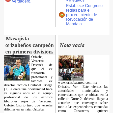
y alegatos.
verdadero.
Establece Congreso
reglas para el
procedimiento de
Revocación de
Mandato.
Masajista
orizabeños campeón
Nota vacía
en primera división.
Orizaba,
Veracruz. -
Después de
que el ex
futbolista
profesional y
también ex
www.orizabaenred.com.mx
director técnico Cristóbal Ortega
Orizaba, Ver.- Este viernes las
(+) le diera una oportunidad hace
autoridades municipales y
ya algunos años en el equipo
comerciantes que se ubican en la
profesional de los extintos
calle de Norte 2, deberán llegar a
tiburones rojos de Veracruz,
acuerdos que convengan sobre
Gabriel Osorio tuvo que vérselas
todo a las expendedoras conocidas
difíciles en su natal Orizaba.
como Canasteras, quienes