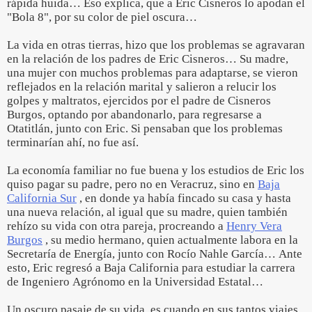
rápida huida… Eso explica, que a Eric Cisneros lo apodan el
"Bola 8", por su color de piel oscura…
La vida en otras tierras, hizo que los problemas se agravaran
en la relación de los padres de Eric Cisneros… Su madre,
una mujer con muchos problemas para adaptarse, se vieron
reflejados en la relación marital y salieron a relucir los
golpes y maltratos, ejercidos por el padre de Cisneros
Burgos, optando por abandonarlo, para regresarse a
Otatitlán, junto con Eric. Si pensaban que los problemas
terminarían ahí, no fue así.
La economía familiar no fue buena y los estudios de Eric los
quiso pagar su padre, pero no en Veracruz, sino en
Baja
California Sur
, en donde ya había fincado su casa y hasta
una nueva relación, al igual que su madre, quien también
rehízo su vida con otra pareja, procreando a
Henry Vera
Burgos
, su medio hermano, quien actualmente labora en la
Secretaría de Energía, junto con Rocío Nahle García… Ante
esto, Eric regresó a Baja California para estudiar la carrera
de Ingeniero Agrónomo en la Universidad Estatal…
Un oscuro pasaje de su vida, es cuando en sus tantos viajes