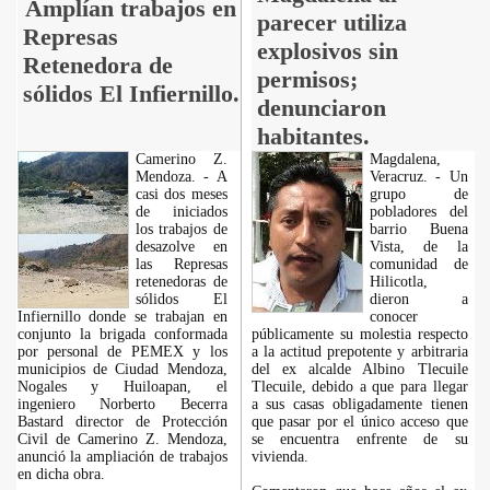
Amplían trabajos en
parecer utiliza
Represas
explosivos sin
Retenedora de
permisos;
sólidos El Infiernillo.
denunciaron
habitantes.
Camerino Z.
Magdalena,
Mendoza. - A
Veracruz. - Un
casi dos meses
grupo de
de iniciados
pobladores del
los trabajos de
barrio Buena
desazolve en
Vista, de la
las Represas
comunidad de
retenedoras de
Hilicotla,
sólidos El
dieron a
Infiernillo donde se trabajan en
conocer
conjunto la brigada conformada
públicamente su molestia respecto
por personal de PEMEX y los
a la actitud prepotente y arbitraria
municipios de Ciudad Mendoza,
del ex alcalde Albino Tlecuile
Nogales y Huiloapan, el
Tlecuile, debido a que para llegar
ingeniero Norberto Becerra
a sus casas obligadamente tienen
Bastard director de Protección
que pasar por el único acceso que
Civil de Camerino Z. Mendoza,
se encuentra enfrente de su
anunció la ampliación de trabajos
vivienda.
en dicha obra.