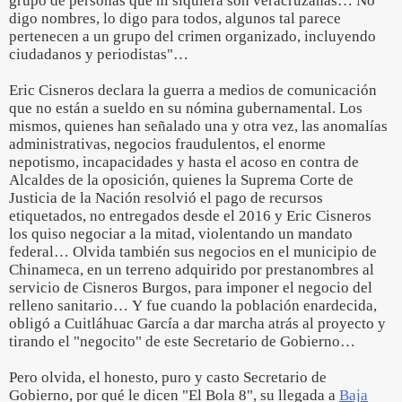
grupo de personas que ni siquiera son veracruzanas… No
digo nombres, lo digo para todos, algunos tal parece
pertenecen a un grupo del crimen organizado, incluyendo
ciudadanos y periodistas"…
Eric Cisneros declara la guerra a medios de comunicación
que no están a sueldo en su nómina gubernamental. Los
mismos, quienes han señalado una y otra vez, las anomalías
administrativas, negocios fraudulentos, el enorme
nepotismo, incapacidades y hasta el acoso en contra de
Alcaldes de la oposición, quienes la Suprema Corte de
Justicia de la Nación resolvió el pago de recursos
etiquetados, no entregados desde el 2016 y Eric Cisneros
los quiso negociar a la mitad, violentando un mandato
federal… Olvida también sus negocios en el municipio de
Chinameca, en un terreno adquirido por prestanombres al
servicio de Cisneros Burgos, para imponer el negocio del
relleno sanitario… Y fue cuando la población enardecida,
obligó a Cuitláhuac García a dar marcha atrás al proyecto y
tirando el "negocito" de este Secretario de Gobierno…
Pero olvida, el honesto, puro y casto Secretario de
Gobierno, por qué le dicen "El Bola 8", su llegada a
Baja