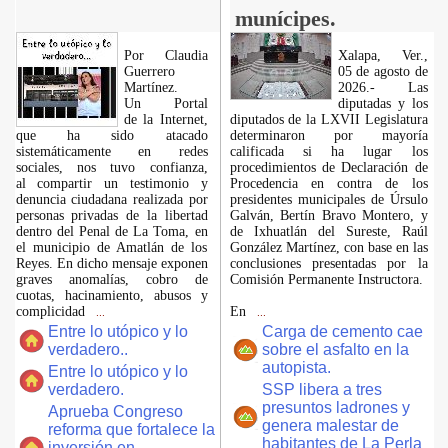
munícipes.
Por Claudia
Xalapa, Ver.,
Guerrero
05 de agosto de
Martínez.
2026.- Las
​Un Portal
diputadas y los
de la Internet,
diputados de la LXVII Legislatura
que ha sido atacado
determinaron por mayoría
sistemáticamente en redes
calificada si ha lugar los
sociales, nos tuvo confianza,
procedimientos de Declaración de
al compartir un testimonio y
Procedencia en contra de los
denuncia ciudadana realizada por
presidentes municipales de Úrsulo
personas privadas de la libertad
Galván, Bertín Bravo Montero, y
dentro del Penal de La Toma, en
de Ixhuatlán del Sureste, Raúl
el municipio de Amatlán de los
González Martínez, con base en las
Reyes. En dicho mensaje exponen
conclusiones presentadas por la
graves anomalías, cobro de
Comisión Permanente Instructora.
cuotas, hacinamiento, abusos y
complicidad
En
...
...
Entre lo utópico y lo
Carga de cemento cae
verdadero..
sobre el asfalto en la
autopista.
Entre lo utópico y lo
verdadero.
SSP libera a tres
presuntos ladrones y
Aprueba Congreso
genera malestar de
reforma que fortalece la
habitantes de La Perla
inversión en