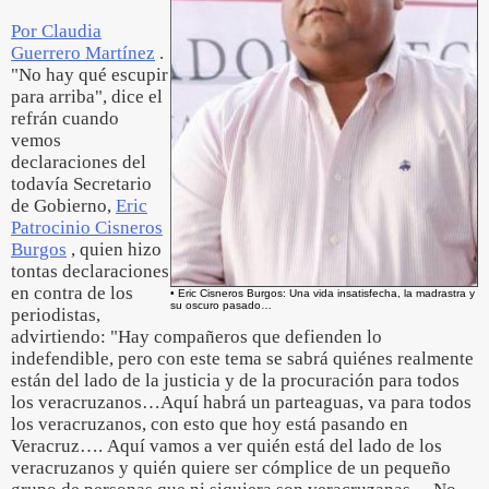
Por Claudia
Guerrero Martínez
.
"No hay qué escupir
para arriba", dice el
refrán cuando
vemos
declaraciones del
todavía Secretario
de Gobierno,
Eric
Patrocinio Cisneros
Burgos
, quien hizo
tontas declaraciones
en contra de los
• Eric Cisneros Burgos: Una vida insatisfecha, la madrastra y
su oscuro pasado…
periodistas,
advirtiendo: "Hay compañeros que defienden lo
indefendible, pero con este tema se sabrá quiénes realmente
están del lado de la justicia y de la procuración para todos
los veracruzanos…Aquí habrá un parteaguas, va para todos
los veracruzanos, con esto que hoy está pasando en
Veracruz…. Aquí vamos a ver quién está del lado de los
veracruzanos y quién quiere ser cómplice de un pequeño