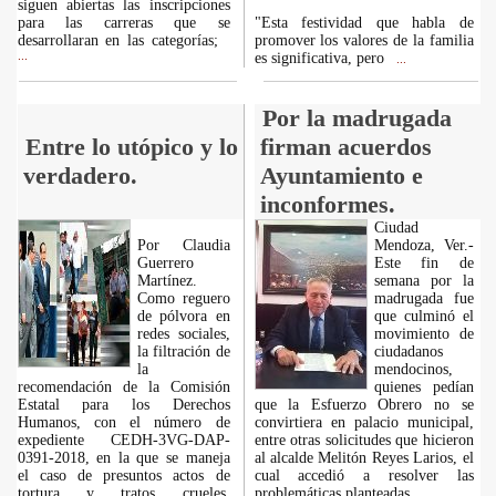
siguen abiertas las inscripciones
para las carreras que se
"Esta festividad que habla de
desarrollaran en las categorías;
promover los valores de la familia
...
es significativa, pero
...
Por la madrugada
Entre lo utópico y lo
firman acuerdos
verdadero.
Ayuntamiento e
inconformes.
Ciudad
Por Claudia
Mendoza, Ver.-
Guerrero
Este fin de
Martínez.
semana por la
Como reguero
madrugada fue
de pólvora en
que culminó el
redes sociales,
movimiento de
la filtración de
ciudadanos
la
mendocinos,
recomendación de la Comisión
quienes pedían
Estatal para los Derechos
que la Esfuerzo Obrero no se
Humanos, con el número de
convirtiera en palacio municipal,
expediente CEDH-3VG-DAP-
entre otras solicitudes que hicieron
0391-2018, en la que se maneja
al alcalde Melitón Reyes Larios, el
el caso de presuntos actos de
cual accedió a resolver las
tortura y tratos crueles,
problemáticas planteadas.