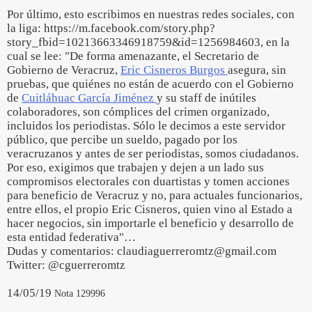
Por último, esto escribimos en nuestras redes sociales, con
la liga: https://m.facebook.com/story.php?
story_fbid=10213663346918759&id=1256984603, en la
cual se lee: "De forma amenazante, el Secretario de
Gobierno de Veracruz,
Eric Cisneros Burgos
asegura, sin
pruebas, que quiénes no están de acuerdo con el Gobierno
de
Cuitláhuac García Jiménez
y su staff de inútiles
colaboradores, son cómplices del crimen organizado,
incluidos los periodistas. Sólo le decimos a este servidor
público, que percibe un sueldo, pagado por los
veracruzanos y antes de ser periodistas, somos ciudadanos.
Por eso, exigimos que trabajen y dejen a un lado sus
compromisos electorales con duartistas y tomen acciones
para beneficio de Veracruz y no, para actuales funcionarios,
entre ellos, el propio Eric Cisneros, quien vino al Estado a
hacer negocios, sin importarle el beneficio y desarrollo de
esta entidad federativa"…
Dudas y comentarios: claudiaguerreromtz@gmail.com
Twitter: @cguerreromtz
14/05/19
Nota 129996