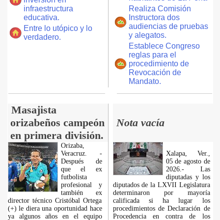
infraestructura
Realiza Comisión
educativa.
Instructora dos
audiencias de pruebas
Entre lo utópico y lo
y alegatos.
verdadero.
Establece Congreso
reglas para el
procedimiento de
Revocación de
Mandato.
Masajista
orizabeños campeón
Nota vacía
en primera división.
Orizaba,
Veracruz. -
Xalapa, Ver.,
Después de
05 de agosto de
que el ex
2026.- Las
futbolista
diputadas y los
profesional y
diputados de la LXVII Legislatura
también ex
determinaron por mayoría
director técnico Cristóbal Ortega
calificada si ha lugar los
(+) le diera una oportunidad hace
procedimientos de Declaración de
ya algunos años en el equipo
Procedencia en contra de los