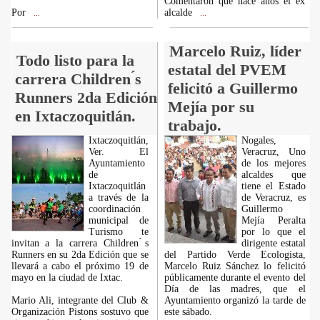
Comentaron que hace años el ex
Por
alcalde
...
...
Marcelo Ruiz, líder
Todo listo para la
estatal del PVEM
carrera Children ́s
felicitó a Guillermo
Runners 2da Edición
Mejía por su
en Ixtaczoquitlán.
trabajo.
Ixtaczoquitlán,
Nogales,
Ver. El
Veracruz, Uno
Ayuntamiento
de los mejores
de
alcaldes que
Ixtaczoquitlán
tiene el Estado
a través de la
de Veracruz, es
coordinación
Guillermo
municipal de
Mejía Peralta
Turismo te
por lo que el
invitan a la carrera Children ́s
dirigente estatal
Runners en su 2da Edición que se
del Partido Verde Ecologista,
llevará a cabo el próximo 19 de
Marcelo Ruiz Sánchez lo felicitó
mayo en la ciudad de Ixtac.
públicamente durante el evento del
Día de las madres, que el
Mario Ali, integrante del Club &
Ayuntamiento organizó la tarde de
Organización Pistons sostuvo que
este sábado.