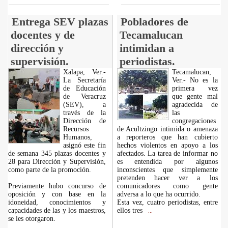
Entrega SEV plazas
Pobladores de
docentes y de
Tecamalucan
dirección y
intimidan a
supervisión.
periodistas.
Xalapa, Ver.-
Tecamalucan,
La Secretaría
Ver.- No es la
de Educación
primera vez
de Veracruz
que gente mal
(SEV), a
agradecida de
través de la
las
Dirección de
congregaciones
Recursos
de Acultzingo intimida o amenaza
Humanos,
a reporteros que han cubierto
asignó este fin
hechos violentos en apoyo a los
de semana 345 plazas docentes y
afectados. La tarea de informar no
28 para Dirección y Supervisión,
es entendida por algunos
como parte de la promoción.
inconscientes que simplemente
pretenden hacer ver a los
Previamente hubo concurso de
comunicadores como gente
oposición y con base en la
adversa a lo que ha ocurrido.
idoneidad, conocimientos y
Esta vez, cuatro periodistas, entre
capacidades de las y los maestros,
ellos tres
...
se les otorgaron.