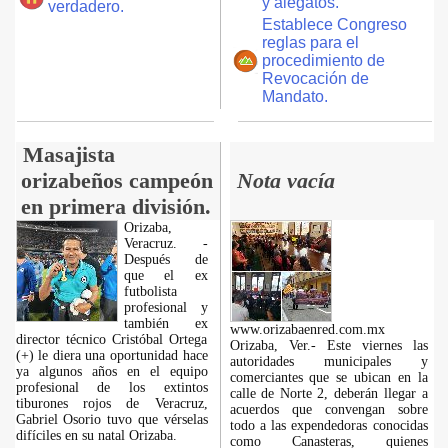
y alegatos.
verdadero.
Establece Congreso
reglas para el
procedimiento de
Revocación de
Mandato.
Masajista
orizabeños campeón
Nota vacía
en primera división.
Orizaba,
Veracruz. -
Después de
que el ex
futbolista
profesional y
también ex
www.orizabaenred.com.mx
director técnico Cristóbal Ortega
Orizaba, Ver.- Este viernes las
(+) le diera una oportunidad hace
autoridades municipales y
ya algunos años en el equipo
comerciantes que se ubican en la
profesional de los extintos
calle de Norte 2, deberán llegar a
tiburones rojos de Veracruz,
acuerdos que convengan sobre
Gabriel Osorio tuvo que vérselas
todo a las expendedoras conocidas
difíciles en su natal Orizaba.
como Canasteras, quienes