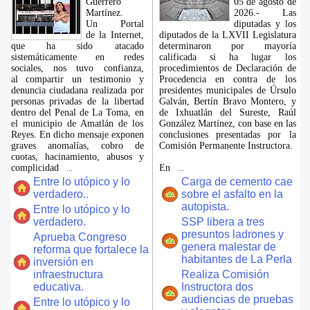
Guerrero
05 de agosto de
Martínez.
2026.- Las
​Un Portal
diputadas y los
de la Internet,
diputados de la LXVII Legislatura
que ha sido atacado
determinaron por mayoría
sistemáticamente en redes
calificada si ha lugar los
sociales, nos tuvo confianza,
procedimientos de Declaración de
al compartir un testimonio y
Procedencia en contra de los
denuncia ciudadana realizada por
presidentes municipales de Úrsulo
personas privadas de la libertad
Galván, Bertín Bravo Montero, y
dentro del Penal de La Toma, en
de Ixhuatlán del Sureste, Raúl
el municipio de Amatlán de los
González Martínez, con base en las
Reyes. En dicho mensaje exponen
conclusiones presentadas por la
graves anomalías, cobro de
Comisión Permanente Instructora.
cuotas, hacinamiento, abusos y
complicidad
En
...
...
Entre lo utópico y lo
Carga de cemento cae
verdadero..
sobre el asfalto en la
autopista.
Entre lo utópico y lo
verdadero.
SSP libera a tres
presuntos ladrones y
Aprueba Congreso
genera malestar de
reforma que fortalece la
habitantes de La Perla
inversión en
infraestructura
Realiza Comisión
educativa.
Instructora dos
audiencias de pruebas
Entre lo utópico y lo