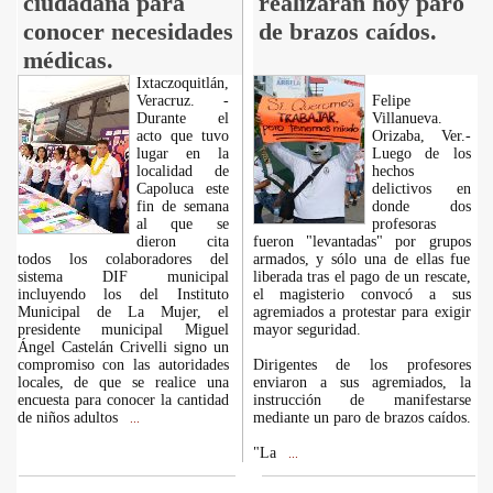
ciudadana para
realizarán hoy paro
conocer necesidades
de brazos caídos.
médicas.
Ixtaczoquitlán,
Veracruz. -
Felipe
Durante el
Villanueva.
acto que tuvo
Orizaba, Ver.-
lugar en la
Luego de los
localidad de
hechos
Capoluca este
delictivos en
fin de semana
donde dos
al que se
profesoras
dieron cita
fueron "levantadas" por grupos
todos los colaboradores del
armados, y sólo una de ellas fue
sistema DIF municipal
liberada tras el pago de un rescate,
incluyendo los del Instituto
el magisterio convocó a sus
Municipal de La Mujer, el
agremiados a protestar para exigir
presidente municipal Miguel
mayor seguridad.
Ángel Castelán Crivelli signo un
compromiso con las autoridades
Dirigentes de los profesores
locales, de que se realice una
enviaron a sus agremiados, la
encuesta para conocer la cantidad
instrucción de manifestarse
de niños adultos
mediante un paro de brazos caídos.
...
"La
...