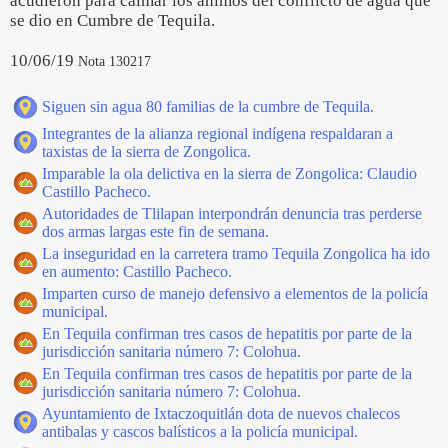
acudieron para calmar los ánimos del conflicto de agua que
se dio en Cumbre de Tequila.
10/06/19
Nota 130217
Siguen sin agua 80 familias de la cumbre de Tequila.
Integrantes de la alianza regional indígena respaldaran a
taxistas de la sierra de Zongolica.
Imparable la ola delictiva en la sierra de Zongolica: Claudio
Castillo Pacheco.
Autoridades de Tlilapan interpondrán denuncia tras perderse
dos armas largas este fin de semana.
La inseguridad en la carretera tramo Tequila Zongolica ha ido
en aumento: Castillo Pacheco.
Imparten curso de manejo defensivo a elementos de la policía
municipal.
En Tequila confirman tres casos de hepatitis por parte de la
jurisdicción sanitaria número 7: Colohua.
En Tequila confirman tres casos de hepatitis por parte de la
jurisdicción sanitaria número 7: Colohua.
Ayuntamiento de Ixtaczoquitlán dota de nuevos chalecos
antibalas y cascos balísticos a la policía municipal.