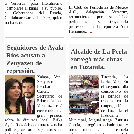
a Veracruz, para literalmente
El Club de Periodistas de México
"cambiarle el pañal" a su pupilo,
A.C., delegación Veracruz,
el Gobernador del Estado,
reconocieron por su labor
Cuitláhuac García Jiménez, quien
periodística y trayectoria
no ha dado
...
profesional, a la reportera Yuri
Hernández
...
Seguidores de Ayala
Alcalde de La Perla
Ríos acusan a
entregó más obras
Zenyazen de
en Tuzantla.
represión.
Xalapa, Ver.-
Tuzantla, La
Zenyazen
Perla, Ver.- En
Escobar
el segundo día
García,
consecutivo de
Secretario de
la jornada de
Educación de
trabajo en la
Veracruz está
congregación
ejerciendo una
de Tuzantla, el
gran presión
Presidente
sobre la diputada local, Erika
Municipal, Miguel Ángel Bautista
Ayala Ríos debido a una revancha
García, entregó un techado más, y
política, acusaron seguidores de
otras obras a la escuela