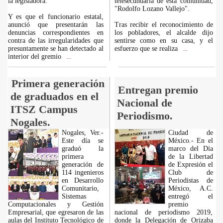
la legisladora.
telesecundaria de esta comunidad,
"Rodolfo Lozano Vallejo".
Y es que el funcionario estatal,
anunció que presentarán las
Tras recibir el reconocimiento de
denuncias correspondientes en
los pobladores, el alcalde dijo
contra de las irregularidades que
sentirse como en su casa, y el
presuntamente se han detectado al
esfuerzo que se realiza
...
interior del gremio
...
Primera generación
Entregan premio
de graduados en el
Nacional de
ITSZ Campus
Periodismo.
Nogales.
Nogales, Ver.-
Ciudad de
Este día se
México.- En el
graduó la
marco del Día
primera
de la Libertad
generación de
de Expresión el
114 ingenieros
Club de
en Desarrollo
Periodistas de
Comunitario,
México, A.C.
Sistemas
entregó el
Computacionales y Gestión
premio
Empresarial, que egresaron de las
nacional de periodismo 2019,
aulas del Instituto Tecnológico de
donde la Delegación de Orizaba