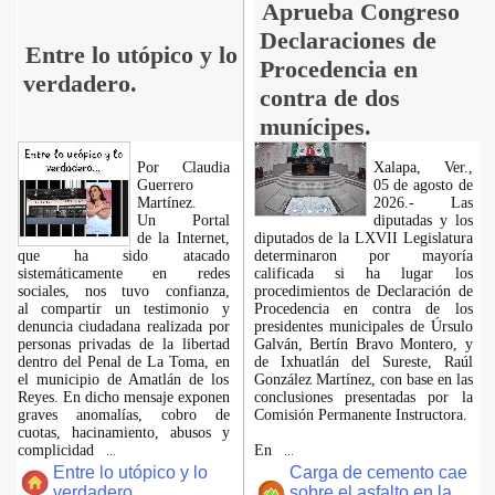
Aprueba Congreso
Declaraciones de
Entre lo utópico y lo
Procedencia en
verdadero.
contra de dos
munícipes.
Por Claudia
Xalapa, Ver.,
Guerrero
05 de agosto de
Martínez.
2026.- Las
​Un Portal
diputadas y los
de la Internet,
diputados de la LXVII Legislatura
que ha sido atacado
determinaron por mayoría
sistemáticamente en redes
calificada si ha lugar los
sociales, nos tuvo confianza,
procedimientos de Declaración de
al compartir un testimonio y
Procedencia en contra de los
denuncia ciudadana realizada por
presidentes municipales de Úrsulo
personas privadas de la libertad
Galván, Bertín Bravo Montero, y
dentro del Penal de La Toma, en
de Ixhuatlán del Sureste, Raúl
el municipio de Amatlán de los
González Martínez, con base en las
Reyes. En dicho mensaje exponen
conclusiones presentadas por la
graves anomalías, cobro de
Comisión Permanente Instructora.
cuotas, hacinamiento, abusos y
complicidad
En
...
...
Entre lo utópico y lo
Carga de cemento cae
verdadero..
sobre el asfalto en la