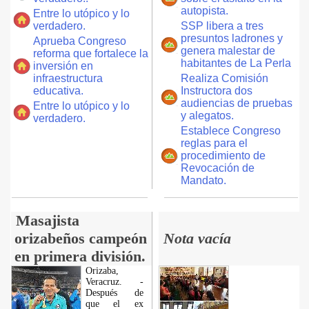
autopista.
Entre lo utópico y lo
verdadero.
SSP libera a tres
presuntos ladrones y
Aprueba Congreso
genera malestar de
reforma que fortalece la
habitantes de La Perla
inversión en
infraestructura
Realiza Comisión
educativa.
Instructora dos
audiencias de pruebas
Entre lo utópico y lo
y alegatos.
verdadero.
Establece Congreso
reglas para el
procedimiento de
Revocación de
Mandato.
Masajista
orizabeños campeón
Nota vacía
en primera división.
Orizaba,
Veracruz. -
Después de
que el ex