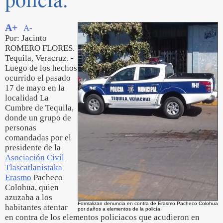
A+
A-
Por: Jacinto
ROMERO FLORES.
Tequila, Veracruz. -
Luego de los hechos
ocurrido el pasado
17 de mayo en la
localidad La
Cumbre de Tequila,
donde un grupo de
personas
comandadas por el
presidente de la
Asociación Civil
Tlascatlanistaka
Erasmo
Pacheco
Colohua, quien
azuzaba a los
Formalizan denuncia en contra de Erasmo Pacheco Colohua
habitantes atentar
por daños a elementos de la policía.
en contra de los elementos policiacos que acudieron en