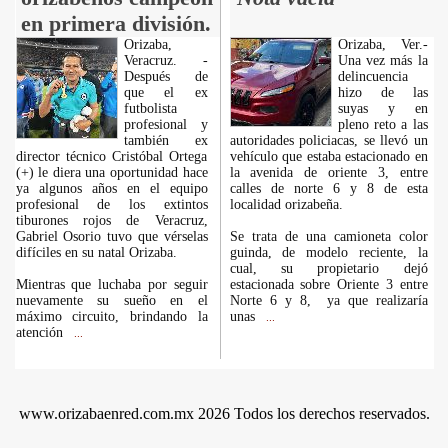
en primera división.
Orizaba,
Orizaba, Ver.-
Veracruz. -
Una vez más la
Después de
delincuencia
que el ex
hizo de las
futbolista
suyas y en
profesional y
pleno reto a las
también ex
autoridades policiacas, se llevó un
director técnico Cristóbal Ortega
vehículo que estaba estacionado en
(+) le diera una oportunidad hace
la avenida de oriente 3, entre
ya algunos años en el equipo
calles de norte 6 y 8 de esta
profesional de los extintos
localidad orizabeña.
tiburones rojos de Veracruz,
Gabriel Osorio tuvo que vérselas
Se trata de una camioneta color
difíciles en su natal Orizaba.
guinda, de modelo reciente, la
cual, su propietario dejó
Mientras que luchaba por seguir
estacionada sobre Oriente 3 entre
nuevamente su sueño en el
Norte 6 y 8, ya que realizaría
máximo circuito, brindando la
unas
...
atención
...
www.orizabaenred.com.mx 2026 Todos los derechos reservados.