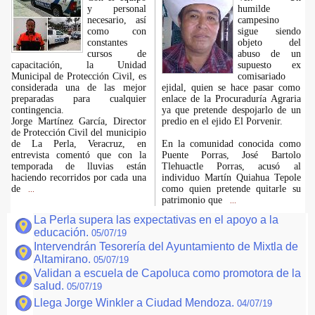
y personal
humilde
necesario, así
campesino
como con
sigue siendo
constantes
objeto del
cursos de
abuso de un
capacitación, la Unidad
supuesto ex
Municipal de Protección Civil, es
comisariado
considerada una de las mejor
ejidal, quien se hace pasar como
preparadas para cualquier
enlace de la Procuraduría Agraria
contingencia.
ya que pretende despojarlo de un
Jorge Martínez García, Director
predio en el ejido El Porvenir.
de Protección Civil del municipio
de La Perla, Veracruz, en
En la comunidad conocida como
entrevista comentó que con la
Puente Porras, José Bartolo
temporada de lluvias están
Tlehuactle Porras, acusó al
haciendo recorridos por cada una
individuo Martín Quiahua Tepole
de
como quien pretende quitarle su
...
patrimonio que
...
La Perla supera las expectativas en el apoyo a la
educación.
05/07/19
Intervendrán Tesorería del Ayuntamiento de Mixtla de
Altamirano.
05/07/19
Validan a escuela de Capoluca como promotora de la
salud.
05/07/19
Llega Jorge Winkler a Ciudad Mendoza.
04/07/19