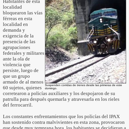
Habitantes de esta
localidad
bloquearon las vías
férreas en esta
localidad en
demanda y
exigencia de la
presencia de las
agrupaciones
federales y militares
ante la ola de
violencia que
persiste, luego de
que un grupo
armado de al menos
Suspenden corridas de trenes desde las primeras de este
60 sujetos, quienes
domingo.
corretearon a policías auxiliares y los despojaron de su
patrulla para después quemarla y atravesarla en los rieles
del ferrocarril.
Los constantes enfrentamientos que los policías del IPAX
han sostenido contra malvivientes en esta zona, provocaron
que desde muy temprana hora, los habitantes se decidieran a