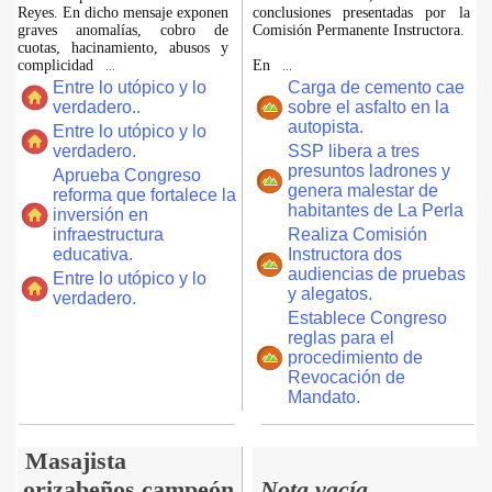
Reyes. En dicho mensaje exponen
conclusiones presentadas por la
graves anomalías, cobro de
Comisión Permanente Instructora.
cuotas, hacinamiento, abusos y
complicidad
En
...
...
Entre lo utópico y lo
Carga de cemento cae
verdadero..
sobre el asfalto en la
autopista.
Entre lo utópico y lo
verdadero.
SSP libera a tres
presuntos ladrones y
Aprueba Congreso
genera malestar de
reforma que fortalece la
habitantes de La Perla
inversión en
infraestructura
Realiza Comisión
educativa.
Instructora dos
audiencias de pruebas
Entre lo utópico y lo
y alegatos.
verdadero.
Establece Congreso
reglas para el
procedimiento de
Revocación de
Mandato.
Masajista
orizabeños campeón
Nota vacía