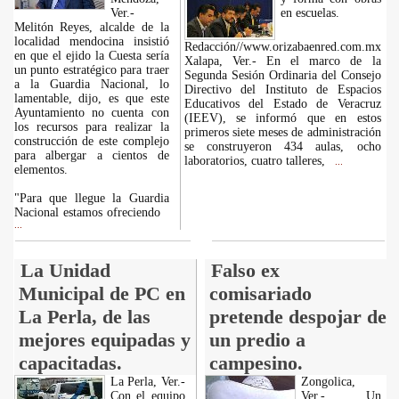
Ver.-
en escuelas.
Melitón Reyes, alcalde de la
localidad mendocina insistió
Redacción//www.orizabaenred.com.mx
en que el ejido la Cuesta sería
Xalapa, Ver.- En el marco de la
un punto estratégico para traer
Segunda Sesión Ordinaria del Consejo
a la Guardia Nacional, lo
Directivo del Instituto de Espacios
lamentable, dijo, es que este
Educativos del Estado de Veracruz
Ayuntamiento no cuenta con
(IEEV), se informó que en estos
los recursos para realizar la
primeros siete meses de administración
construcción de este complejo
se construyeron 434 aulas, ocho
para albergar a cientos de
laboratorios, cuatro talleres,
...
elementos.
"Para que llegue la Guardia
Nacional estamos ofreciendo
...
La Unidad
Falso ex
Municipal de PC en
comisariado
La Perla, de las
pretende despojar de
mejores equipadas y
un predio a
capacitadas.
campesino.
La Perla, Ver.-
Zongolica,
Con el equipo
Ver.- Un