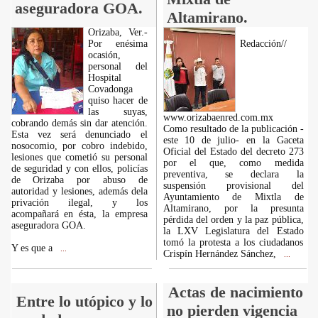
aseguradora GOA.
Altamirano.
Orizaba, Ver.-
Por enésima
Redacción//
ocasión,
personal del
Hospital
Covadonga
quiso hacer de
las suyas,
www.orizabaenred.com.mx
cobrando demás sin dar atención.
Como resultado de la publicación -
Esta vez será denunciado el
este 10 de julio- en la Gaceta
nosocomio, por cobro indebido,
Oficial del Estado del decreto 273
lesiones que cometió su personal
por el que, como medida
de seguridad y con ellos, policías
preventiva, se declara la
de Orizaba por abuso de
suspensión provisional del
autoridad y lesiones, además dela
Ayuntamiento de Mixtla de
privación ilegal, y los
Altamirano, por la presunta
acompañará en ésta, la empresa
pérdida del orden y la paz pública,
aseguradora GOA.
la LXV Legislatura del Estado
tomó la protesta a los ciudadanos
Y es que a
...
Crispín Hernández Sánchez,
...
Actas de nacimiento
Entre lo utópico y lo
no pierden vigencia