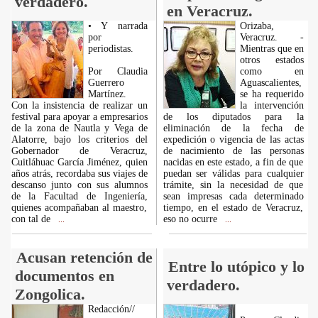
verdadero.
en Veracruz.
• Y narrada
Orizaba,
por
Veracruz. -
periodistas.
Mientras que en
otros estados
Por Claudia
como en
Guerrero
Aguascalientes,
Martínez.
se ha requerido
Con la insistencia de realizar un
la intervención
festival para apoyar a empresarios
de los diputados para la
de la zona de Nautla y Vega de
eliminación de la fecha de
Alatorre, bajo los criterios del
expedición o vigencia de las actas
Gobernador de Veracruz,
de nacimiento de las personas
Cuitláhuac García Jiménez, quien
nacidas en este estado, a fin de que
años atrás, recordaba sus viajes de
puedan ser válidas para cualquier
descanso junto con sus alumnos
trámite, sin la necesidad de que
de la Facultad de Ingeniería,
sean impresas cada determinado
quienes acompañaban al maestro,
tiempo, en el estado de Veracruz,
con tal de
eso no ocurre
...
...
Acusan retención de
Entre lo utópico y lo
documentos en
verdadero.
Zongolica.
Redacción//