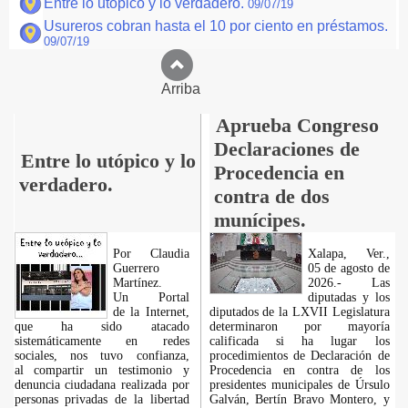
Entre lo utópico y lo verdadero.
09/07/19
Usureros cobran hasta el 10 por ciento en préstamos.
09/07/19
Arriba
Aprueba Congreso
Declaraciones de
Entre lo utópico y lo
Procedencia en
verdadero.
contra de dos
munícipes.
Por Claudia
Xalapa, Ver.,
Guerrero
05 de agosto de
Martínez.
2026.- Las
​Un Portal
diputadas y los
de la Internet,
diputados de la LXVII Legislatura
que ha sido atacado
determinaron por mayoría
sistemáticamente en redes
calificada si ha lugar los
sociales, nos tuvo confianza,
procedimientos de Declaración de
al compartir un testimonio y
Procedencia en contra de los
denuncia ciudadana realizada por
presidentes municipales de Úrsulo
personas privadas de la libertad
Galván, Bertín Bravo Montero, y