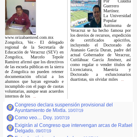
Por Claudia
Guerrero
Martínez.
La Universidad
Popular
Autónoma de
Veracruz se ha hecho famosa por
los desvíos de recursos, expedición
www.orizabaemred.com.mx
de certificados apócrifos,
Zongolica, Ver.- El delegado
incluyendo el Doctorado de
regional de la Secretaría de
Atanasio García Duran, padre del
Educación de Veracruz (SEV) en
actual Gobernador de Veracruz,
Zongolica, Marcelo Tepole
Cuitláhuac García Jiménez, así
Ramírez afirmó que los directivos
como regalar o vender títulos de
de las escuela públicas en la sierra
Licenciatura, Maestría y
de Zongolica no pueden retener
Doctorado a exfuncionarios
documentación oficial a los
duartistas, sin olvidar miles
...
alumnos que hayan egresado e
incumplido con el pago de cuotas
voluntarias, aunque sean acuerdos
internos de los
...
Congreso declara suspensión provisional del
Ayuntamiento de Mixtla.
10/07/19
Como veo… Doy.
10/07/19
Exigirán al Congreso que intervengan arcas de Rafael
Delgado.
09/07/19