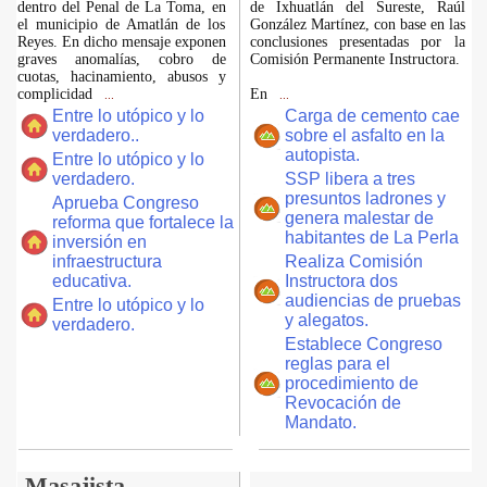
dentro del Penal de La Toma, en
de Ixhuatlán del Sureste, Raúl
el municipio de Amatlán de los
González Martínez, con base en las
Reyes. En dicho mensaje exponen
conclusiones presentadas por la
graves anomalías, cobro de
Comisión Permanente Instructora.
cuotas, hacinamiento, abusos y
complicidad
En
...
...
Entre lo utópico y lo
Carga de cemento cae
verdadero..
sobre el asfalto en la
autopista.
Entre lo utópico y lo
verdadero.
SSP libera a tres
presuntos ladrones y
Aprueba Congreso
genera malestar de
reforma que fortalece la
habitantes de La Perla
inversión en
infraestructura
Realiza Comisión
educativa.
Instructora dos
audiencias de pruebas
Entre lo utópico y lo
y alegatos.
verdadero.
Establece Congreso
reglas para el
procedimiento de
Revocación de
Mandato.
Masajista