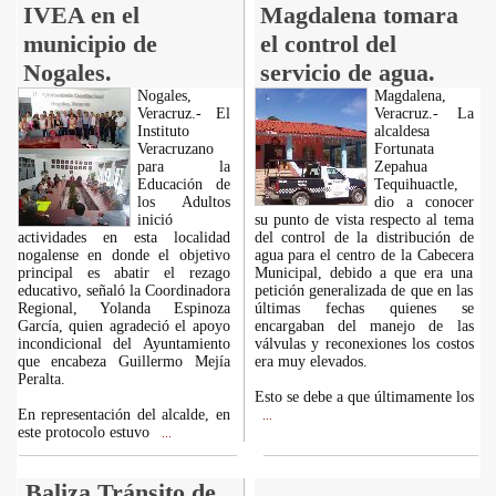
IVEA en el
Magdalena tomara
municipio de
el control del
Nogales.
servicio de agua.
Nogales,
Magdalena,
Veracruz.- El
Veracruz.- La
Instituto
alcaldesa
Veracruzano
Fortunata
para la
Zepahua
Educación de
Tequihuactle,
los Adultos
dio a conocer
inició
su punto de vista respecto al tema
actividades en esta localidad
del control de la distribución de
nogalense en donde el objetivo
agua para el centro de la Cabecera
principal es abatir el rezago
Municipal, debido a que era una
educativo, señaló la Coordinadora
petición generalizada de que en las
Regional, Yolanda Espinoza
últimas fechas quienes se
García, quien agradeció el apoyo
encargaban del manejo de las
incondicional del Ayuntamiento
válvulas y reconexiones los costos
que encabeza Guillermo Mejía
era muy elevados.
Peralta.
Esto se debe a que últimamente los
En representación del alcalde, en
...
este protocolo estuvo
...
Baliza Tránsito de