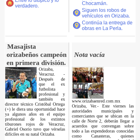
Entre lo utópico y lo
Chocamán.
verdadero.
Siguen los robos de
vehículos en Orizaba.
Continúa la entrega de
obras en La Perla.
Masajista
orizabeños campeón
Nota vacía
en primera división.
Orizaba,
Veracruz. -
Después de
que el ex
futbolista
profesional y
también ex
www.orizabaenred.com.mx
director técnico Cristóbal Ortega
Orizaba, Ver.- Este viernes las
(+) le diera una oportunidad hace
autoridades municipales y
ya algunos años en el equipo
comerciantes que se ubican en la
profesional de los extintos
calle de Norte 2, deberán llegar a
tiburones rojos de Veracruz,
acuerdos que convengan sobre
Gabriel Osorio tuvo que vérselas
todo a las expendedoras conocidas
difíciles en su natal Orizaba.
como Canasteras, quienes