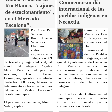
Conmemoran día
Río Blanco, "cajones
internacional de los
de estacionamiento",
pueblos indígenas en
en el Mercado
Necoxtla.
Escalona".
Por: Oscar Paz
Camerino Z.
Serrano.
Mendoza.- Este
Río Blanco
9 de agosto se
Veracruz.-
conmemora el
Efectivos
Día
viales
Internacional
asignados a la
de los Pueblos
delegación 09
Indígenas, en el
de tránsito y seguridad vial, al
que el Ayuntamiento de Camerino
mando del delegado Rogelio
Z. Mendoza ratifica su
Muñoz Vélez y del jefe de
compromiso por abonar al
servicios, David Ferrer
reconocimiento y convivencia de
Domínguez, ejecutan hoy sábado
las costumbres, tradiciones y
desde las 6:00 horas, labores de
preservación de la cultura
balizamiento en las inmediaciones
indígena.
del mercado "Modesto Escalona"
de este municipio.
La directora de Cultura en el
municipio, Teresa de Lourdes
El jefe vial rioblanquense, Muñoz
Cortés Castillo señaló que la
Vélez, explicó
conmemoración de este
...
...