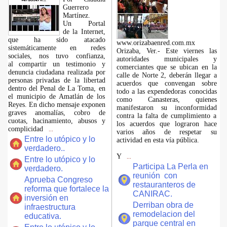
Guerrero
Martínez.
​Un Portal
de la Internet,
que ha sido atacado
www.orizabaenred.com.mx
sistemáticamente en redes
Orizaba, Ver.- Este viernes las
sociales, nos tuvo confianza,
autoridades municipales y
al compartir un testimonio y
comerciantes que se ubican en la
denuncia ciudadana realizada por
calle de Norte 2, deberán llegar a
personas privadas de la libertad
acuerdos que convengan sobre
dentro del Penal de La Toma, en
todo a las expendedoras conocidas
el municipio de Amatlán de los
como Canasteras, quienes
Reyes. En dicho mensaje exponen
manifestaron su inconformidad
graves anomalías, cobro de
contra la falta de cumplimiento a
cuotas, hacinamiento, abusos y
los acuerdos que lograron hace
complicidad
...
varios años de respetar su
Entre lo utópico y lo
actividad en esta vía pública.
verdadero..
Y
...
Entre lo utópico y lo
Participa La Perla en
verdadero.
reunión con
Aprueba Congreso
restauranteros de
reforma que fortalece la
CANIRAC.
inversión en
Derriban obra de
infraestructura
remodelacion del
educativa.
parque central en