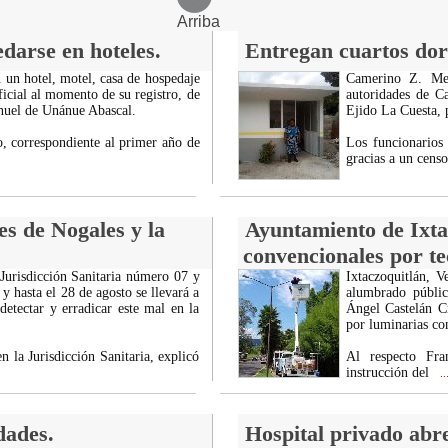
Arriba
edarse en hoteles.
Entregan cuartos dorm
 un hotel, motel, casa de hospedaje
Camerino Z. Men
ficial al momento de su registro, de
autoridades de C
anuel de Unánue Abascal.
Ejido La Cuesta, p
o, correspondiente al primer año de
Los funcionarios 
gracias a un censo
es de Nogales y la
Ayuntamiento de Ixta
convencionales por t
 Jurisdicción Sanitaria número 07 y
Ixtaczoquitlán, V
y hasta el 28 de agosto se llevará a
alumbrado públic
etectar y erradicar este mal en la
Ángel Castelán Cr
por luminarias co
 la Jurisdicción Sanitaria, explicó
Al respecto Fra
instrucción del
..
dades.
Hospital privado abre