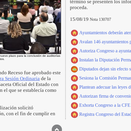
término se presenten los inf
proceda.
15/08/19
Nota 130707
Ayuntamientos deberán aten
Avalan 146 ayuntamientos p
Autoriza Congreso a ayuntam
nuevo plazo para la conclusión de auditorías
tos.
Instalan la Diputación Perm
Diputados dejan sin efecto 
ndo Receso fue aprobado este
Sesiona la Comisión Perman
ra Sesión Ordinaria
de la
Gaceta Oficial del Estado con
Plantean adecuar las leyes 
en el que se establecía como
Autorizan firma de conven
Exhorta Congreso a la CFE a 
ización solicitó
n, con el fin de cumplir en
Registra Congreso del Estado