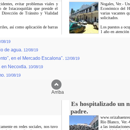
cidentes, evitar problemas viales y
Nogales, Ver.- Una
 de Ixtaczoquitlán que preside el
Económico del H.
a Dirección de Tránsito y Vialidad
varias vacantes q
solicitados.
rriles, así como aplicación de barras
Los puestos a ocu
1 año en atenció
/08/19
io de agua.
12/08/19
ento", en el Mercado Escalona".
12/08/19
 en Necoxtla.
10/08/19
mo.
10/08/19
Arriba
Es hospitalizado un n
padre.
www.orizabaenre
Río Blanco, Ver.-C
icamente en redes sociales, nos tuvo
a las instalacion