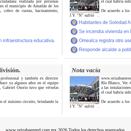
ciudadana realizada por personas
el cual habría si
 en el municipio de Amatlán de los
 cobro de cuotas, hacinamiento,
De acuerdo a los 
J.Y. "N" sufrió
...
Habitantes de Soledad A
Se incendia vivienda en 
 infraestructura educativa.
Omealca registra otro as
Responde alcalde a pobl
ivisión.
Nota vacía
 profesional y también ex director
www.orizabaenre
 hace ya algunos años en el equipo
Río Blanco, Ver.-C
z, Gabriel Osorio tuvo que vérselas
a las instalacion
el cual habría si
n el máximo circuito, brindando la
De acuerdo a los 
J.Y. "N" sufrió
...
www.orizabaenred.com.mx 2026 Todos los derechos reservados.