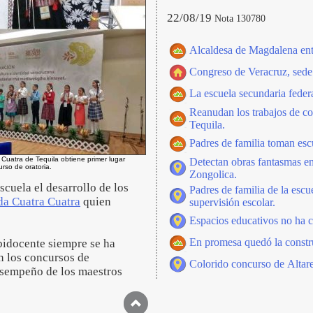
22/08/19
Nota 130780
Alcaldesa de Magdalena entr
Congreso de Veracruz, sede 
La escuela secundaria feder
Reanudan los trabajos de con
Tequila.
Padres de familia toman esc
 Cuatra de Tequila obtiene primer lugar
Detectan obras fantasmas en
urso de oratoria.
Zongolica.
scuela el desarrollo de los
Padres de familia de la escu
da Cuatra Cuatra
quien
supervisión escolar.
Espacios educativos no ha c
En promesa quedó la constru
bidocente siempre se ha
n los concursos de
Colorido concurso de Altare
desempeño de los maestros