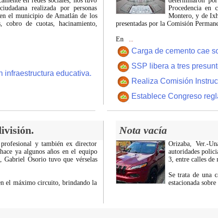
icamente en redes sociales, nos tuvo
determinaron por
ciudadana realizada por personas
Procedencia en c
 en el municipio de Amatlán de los
Montero, y de Ixh
 cobro de cuotas, hacinamiento,
presentadas por la Comisión Permanen
En
...
Carga de cemento cae sobr
SSP libera a tres presun
 infraestructura educativa.
Realiza Comisión Instruc
Establece Congreso regl
ivisión.
Nota vacía
 profesional y también ex director
Orizaba, Ver.-U
 hace ya algunos años en el equipo
autoridades polici
z, Gabriel Osorio tuvo que vérselas
3, entre calles de
Se trata de una c
n el máximo circuito, brindando la
estacionada sobre