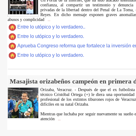
​Un Portal de la Internet, que ha sido atacado sistemát
confianza, al compartir un testimonio y denuncia 
privadas de la libertad dentro del Penal de La Toma,
Reyes. En dicho mensaje exponen graves anomalías,
abusos y complicidad
...
Entre lo utópico y lo verdadero..
Entre lo utópico y lo verdadero.
Aprueba Congreso reforma que fortalece la inversión en
Entre lo utópico y lo verdadero.
Masajista orizabeños campeón en primera d
Orizaba, Veracruz. - Después de que el ex futbolista
técnico Cristóbal Ortega (+) le diera una oportunidad
profesional de los extintos tiburones rojos de Veracru
difíciles en su natal Orizaba.
Mientras que luchaba por seguir nuevamente su sueño e
atención
...