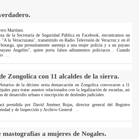
 verdadero.
ero Martínez.
ina de la Secretaría de Seguridad Pública en Facebook, encontramos un
"A la Veracruzana", transmitido en Radio Televisión de Veracruz y en él
 botarga, que presuntamente asemeja a una mujer policía y a un payaso
payaso Angelito", quien porta falsos aditamentos policiacos… Cuando
 lo
...
de Zongolica con 11 alcaldes de la sierra.
 Notarios de la décimo sexta demarcación en Zongolica convocaron a 11
pales para tratar asuntos relacionados con la legalización de escuelas, así
 de desarrollo urbano e inscripción de deslindes judiciales.
ará presidida por David Jiménez Rojas, director general del Registro
piedad y de Inspección y Archivo General
...
de mastografías a mujeres de Nogales.