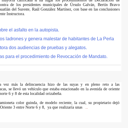
 mayoría calificada si ha lugar los procedimientos de Declaración de
ontra de los presidentes municipales de Úrsulo Galván, Bertín Bravo
uatlán del Sureste, Raúl González Martínez, con base en las conclusiones
te Instructora.
e el asfalto en la autopista.
tos ladrones y genera malestar de habitantes de La Perla
tora dos audiencias de pruebas y alegatos.
as para el procedimiento de Revocación de Mandato.
na vez más la delincuencia hizo de las suyas y en pleno reto a las
acas, se llevó un vehículo que estaba estacionado en la avenida de oriente
 norte 6 y 8 de esta localidad orizabeña.
amioneta color guinda, de modelo reciente, la cual, su propietario dejó
 Oriente 3 entre Norte 6 y 8, ya que realizaría unas
...