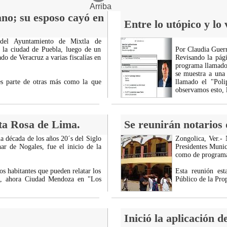
Arriba
ano; su esposo cayó en
Entre lo utópico y lo
 del Ayuntamiento de Mixtla de
n la ciudad de Puebla, luego de un
Por Claudia Guerr
ado de Veracruz a varias fiscalías en
Revisando la pág
programa llamado 
se muestra a una
es parte de otras más como la que
llamado el "Poli
observamos esto,
ta Rosa de Lima.
Se reunirán notarios 
a década de los años 20´s del Siglo
Zongolica, Ver.-
r de Nogales, fue el inicio de la
Presidentes Munici
como de programas
os habitantes que pueden relatar los
Esta reunión est
a, ahora Ciudad Mendoza en "Los
Público de la Pro
Inició la aplicación 