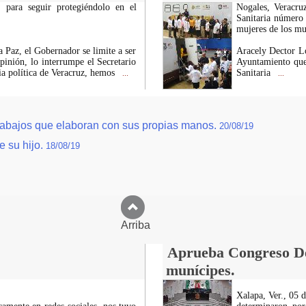
 para seguir protegiéndolo en el
Nogales, Veracruz
Sanitaria número 
mujeres de los mun
a Paz, el Gobernador se limite a ser
Aracely Dector L
pinión, lo interrumpe el Secretario
Ayuntamiento que 
ia política de Veracruz, hemos
Sanitaria
...
...
 trabajos que elaboran con sus propias manos.
20/08/19
e su hijo.
18/08/19
Arriba
Aprueba Congreso Dec
munícipes.
Xalapa, Ver., 05 