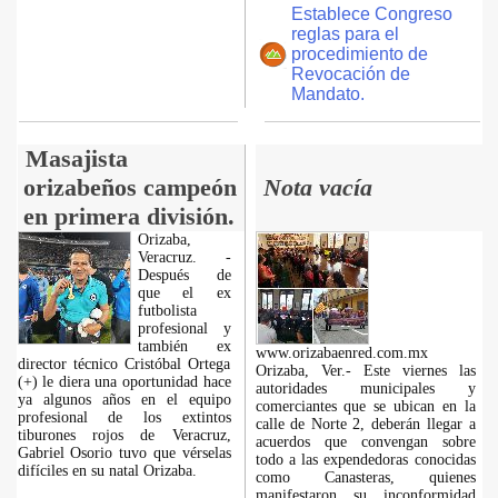
Establece Congreso
reglas para el
procedimiento de
Revocación de
Mandato.
Masajista
orizabeños campeón
Nota vacía
en primera división.
Orizaba,
Veracruz. -
Después de
que el ex
futbolista
profesional y
también ex
www.orizabaenred.com.mx
director técnico Cristóbal Ortega
Orizaba, Ver.- Este viernes las
(+) le diera una oportunidad hace
autoridades municipales y
ya algunos años en el equipo
comerciantes que se ubican en la
profesional de los extintos
calle de Norte 2, deberán llegar a
tiburones rojos de Veracruz,
acuerdos que convengan sobre
Gabriel Osorio tuvo que vérselas
todo a las expendedoras conocidas
difíciles en su natal Orizaba.
como Canasteras, quienes
manifestaron su inconformidad