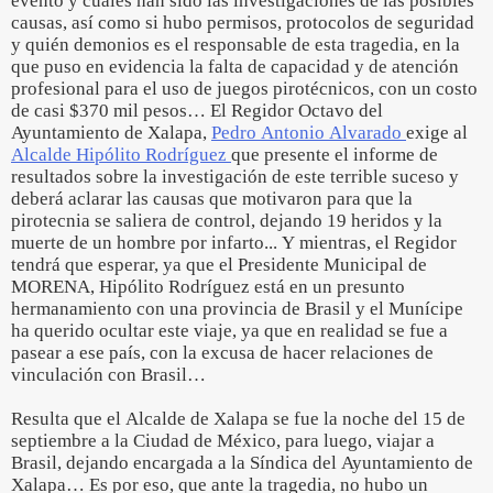
evento y cuáles han sido las investigaciones de las posibles
causas, así como si hubo permisos, protocolos de seguridad
y quién demonios es el responsable de esta tragedia, en la
que puso en evidencia la falta de capacidad y de atención
profesional para el uso de juegos pirotécnicos, con un costo
de casi $370 mil pesos… El Regidor Octavo del
Ayuntamiento de Xalapa,
Pedro Antonio Alvarado
exige al
Alcalde Hipólito Rodríguez
que presente el informe de
resultados sobre la investigación de este terrible suceso y
deberá aclarar las causas que motivaron para que la
pirotecnia se saliera de control, dejando 19 heridos y la
muerte de un hombre por infarto... Y mientras, el Regidor
tendrá que esperar, ya que el Presidente Municipal de
MORENA, Hipólito Rodríguez está en un presunto
hermanamiento con una provincia de Brasil y el Munícipe
ha querido ocultar este viaje, ya que en realidad se fue a
pasear a ese país, con la excusa de hacer relaciones de
vinculación con Brasil…
Resulta que el Alcalde de Xalapa se fue la noche del 15 de
septiembre a la Ciudad de México, para luego, viajar a
Brasil, dejando encargada a la Síndica del Ayuntamiento de
Xalapa… Es por eso, que ante la tragedia, no hubo un