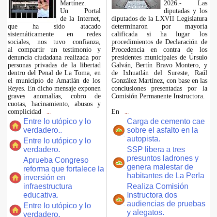
Martínez.
2026.- Las
​Un Portal
diputadas y los
de la Internet,
diputados de la LXVII Legislatura
que ha sido atacado
determinaron por mayoría
sistemáticamente en redes
calificada si ha lugar los
sociales, nos tuvo confianza,
procedimientos de Declaración de
al compartir un testimonio y
Procedencia en contra de los
denuncia ciudadana realizada por
presidentes municipales de Úrsulo
personas privadas de la libertad
Galván, Bertín Bravo Montero, y
dentro del Penal de La Toma, en
de Ixhuatlán del Sureste, Raúl
el municipio de Amatlán de los
González Martínez, con base en las
Reyes. En dicho mensaje exponen
conclusiones presentadas por la
graves anomalías, cobro de
Comisión Permanente Instructora.
cuotas, hacinamiento, abusos y
complicidad
En
...
...
Entre lo utópico y lo
Carga de cemento cae
verdadero..
sobre el asfalto en la
autopista.
Entre lo utópico y lo
verdadero.
SSP libera a tres
presuntos ladrones y
Aprueba Congreso
genera malestar de
reforma que fortalece la
habitantes de La Perla
inversión en
infraestructura
Realiza Comisión
educativa.
Instructora dos
audiencias de pruebas
Entre lo utópico y lo
y alegatos.
verdadero.