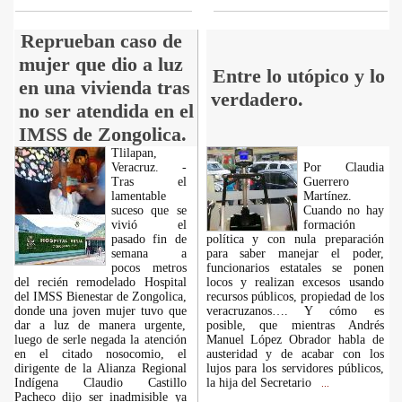
Reprueban caso de
mujer que dio a luz
Entre lo utópico y lo
en una vivienda tras
verdadero.
no ser atendida en el
IMSS de Zongolica.
Tlilapan,
Veracruz. -
Por Claudia
Tras el
Guerrero
lamentable
Martínez.
suceso que se
Cuando no hay
vivió el
formación
pasado fin de
política y con nula preparación
semana a
para saber manejar el poder,
pocos metros
funcionarios estatales se ponen
del recién remodelado Hospital
locos y realizan excesos usando
del IMSS Bienestar de Zongolica,
recursos públicos, propiedad de los
donde una joven mujer tuvo que
veracruzanos…. Y cómo es
dar a luz de manera urgente,
posible, que mientras Andrés
luego de serle negada la atención
Manuel López Obrador habla de
en el citado nosocomio, el
austeridad y de acabar con los
dirigente de la Alianza Regional
lujos para los servidores públicos,
Indígena Claudio Castillo
la hija del Secretario
...
Pacheco dijo ser inadmisible ya