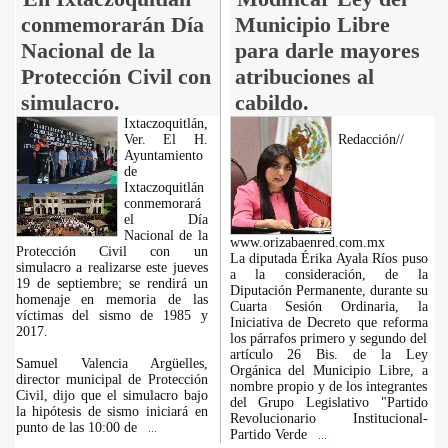
conmemorarán Día
Municipio Libre
Nacional de la
para darle mayores
Protección Civil con
atribuciones al
simulacro.
cabildo.
Ixtaczoquitlán,
Ver. El H.
Redacción//
Ayuntamiento
de
Ixtaczoquitlán
conmemorará
el Día
Nacional de la
www.orizabaenred.com.mx
Protección Civil con un
La diputada Érika Ayala Ríos puso
simulacro a realizarse este jueves
a la consideración, de la
19 de septiembre; se rendirá un
Diputación Permanente, durante su
homenaje en memoria de las
Cuarta Sesión Ordinaria, la
víctimas del sismo de 1985 y
Iniciativa de Decreto que reforma
2017.
los párrafos primero y segundo del
artículo 26 Bis. de la Ley
Samuel Valencia Argüelles,
Orgánica del Municipio Libre, a
director municipal de Protección
nombre propio y de los integrantes
Civil, dijo que el simulacro bajo
del Grupo Legislativo "Partido
la hipótesis de sismo iniciará en
Revolucionario Institucional-
punto de las 10:00 de
...
Partido Verde
...