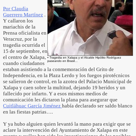
Por Claudia
Guerrero Martínez
.
Y callaron los
mariachis de la
Prensa oficialista en
Veracruz, por la
tragedia ocurrida el
15 de septiembre, en
el centro de Xalapa,
• Tragedia en Xalapa y el Alcalde Hipólito Rodríguez
paseando en Brasil…
cuando ciudadanos
estaban asistiendo a la conmemoración del Grito de
Independencia, en la Plaza Lerdo y los fuegos pirotécnicos
se salieron de control, en la azotea del Palacio Municipal de
Xalapa y caen sobre la multitud, dejando 19 heridos y un
fallecido por infarto. Y a esos mismos medios de
comunicación les dictaron la plana para asegurar que
Cuitláhuac García Jiménez
había declarado ser saldo blanco
en las fiestas patrias….
Y ya hubo alguien quien levantó la mano para exigir que se
aclare la intervención del Ayuntamiento de Xalapa en este