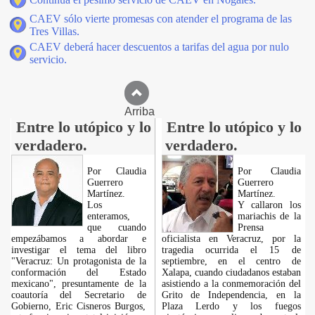
CAEV sólo vierte promesas con atender el programa de las
Tres Villas.
CAEV deberá hacer descuentos a tarifas del agua por nulo
servicio.
Arriba
Entre lo utópico y lo
Entre lo utópico y lo
verdadero.
verdadero.
Por Claudia
Por Claudia
Guerrero
Guerrero
Martínez.
Martínez.
Los
Y callaron los
enteramos,
mariachis de la
que cuando
Prensa
empezábamos a abordar e
oficialista en Veracruz, por la
investigar el tema del libro
tragedia ocurrida el 15 de
"Veracruz: Un protagonista de la
septiembre, en el centro de
conformación del Estado
Xalapa, cuando ciudadanos estaban
mexicano", presuntamente de la
asistiendo a la conmemoración del
coautoría del Secretario de
Grito de Independencia, en la
Gobierno, Eric Cisneros Burgos,
Plaza Lerdo y los fuegos