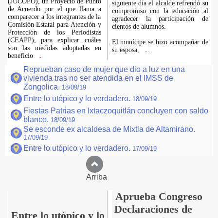
(JUCOPO), un Proyecto de Punto
siguiente día el alcalde refrendó su
de Acuerdo por el que llama a
compromiso con la educación al
comparecer a los integrantes de la
agradecer la participación de
Comisión Estatal para Atención y
cientos de alumnos.
Protección de los Periodistas
(CEAPP), para explicar cuáles
El munícipe se hizo acompañar de
son las medidas adoptadas en
su esposa,
...
beneficio
...
Reprueban caso de mujer que dio a luz en una
vivienda tras no ser atendida en el IMSS de
Zongolica.
18/09/19
Entre lo utópico y lo verdadero.
18/09/19
Fiestas Patrias en Ixtaczoquitlán concluyen con saldo
blanco.
18/09/19
Se esconde ex alcaldesa de Mixtla de Altamirano.
17/09/19
Entre lo utópico y lo verdadero.
17/09/19
Arriba
Aprueba Congreso
Declaraciones de
Entre lo utópico y lo