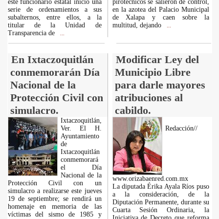
este funcionario estatal inició una
pirotécnicos se salieron de control,
serie de ordenamientos a sus
en la azotea del Palacio Municipal
subalternos, entre ellos, a la
de Xalapa y caen sobre la
titular de la Unidad de
multitud, dejando
...
Transparencia de
...
En Ixtaczoquitlán
Modificar Ley del
conmemorarán Día
Municipio Libre
Nacional de la
para darle mayores
Protección Civil con
atribuciones al
simulacro.
cabildo.
Ixtaczoquitlán,
Ver. El H.
Redacción//
Ayuntamiento
de
Ixtaczoquitlán
conmemorará
el Día
Nacional de la
www.orizabaenred.com.mx
Protección Civil con un
La diputada Érika Ayala Ríos puso
simulacro a realizarse este jueves
a la consideración, de la
19 de septiembre; se rendirá un
Diputación Permanente, durante su
homenaje en memoria de las
Cuarta Sesión Ordinaria, la
víctimas del sismo de 1985 y
Iniciativa de Decreto que reforma