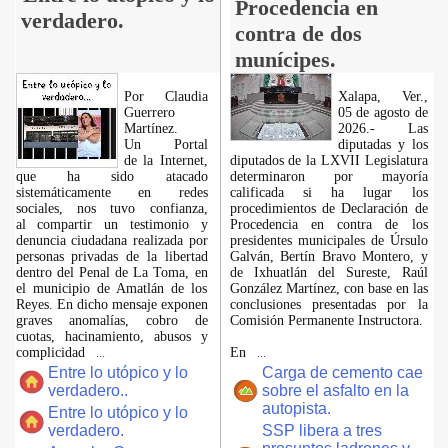
Procedencia en
verdadero.
contra de dos
munícipes.
Por Claudia
Xalapa, Ver.,
Guerrero
05 de agosto de
Martínez.
2026.- Las
​Un Portal
diputadas y los
de la Internet,
diputados de la LXVII Legislatura
que ha sido atacado
determinaron por mayoría
sistemáticamente en redes
calificada si ha lugar los
sociales, nos tuvo confianza,
procedimientos de Declaración de
al compartir un testimonio y
Procedencia en contra de los
denuncia ciudadana realizada por
presidentes municipales de Úrsulo
personas privadas de la libertad
Galván, Bertín Bravo Montero, y
dentro del Penal de La Toma, en
de Ixhuatlán del Sureste, Raúl
el municipio de Amatlán de los
González Martínez, con base en las
Reyes. En dicho mensaje exponen
conclusiones presentadas por la
graves anomalías, cobro de
Comisión Permanente Instructora.
cuotas, hacinamiento, abusos y
complicidad
En
...
...
Entre lo utópico y lo
Carga de cemento cae
verdadero..
sobre el asfalto en la
autopista.
Entre lo utópico y lo
verdadero.
SSP libera a tres