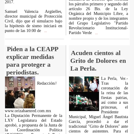
2017.
los párrafos primero y segundo del
artículo 26 Bis. de la Ley
Samuel Valencia Argüelles,
Orgánica del Municipio Libre, a
director municipal de Protección
nombre propio y de los integrantes
Civil, dijo que el simulacro bajo
del Grupo Legislativo "Partido
la hipótesis de sismo iniciará en
Revolucionario Institucional-
punto de las 10:00 de
...
Partido Verde
...
Piden a la CEAPP
Acuden cientos al
explicar medidas
Grito de Dolores en
para proteger a
La Perla.
periodistas.
La Perla, Ver.-
Redacción//
Tras la
coronación de
la reina de las
fiestas patrias,
así como a sus
princesas, el
www.orizabaenred.com.mx
Presidente
La Diputación Permanente de la
Municipal, Miguel Ángel Bautista
LXV Legislatura del Estado
García, procedió a dar el
aprobó, a propuesta de la Junta de
tradicional "Grito de Dolores" ante
la Coordinación Política
cientos de asistentes. Para el