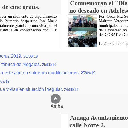
Conmemoran el "Día 
de cine gratis.
no deseado en Adoles
mover un momento de esparcimiento
Por: Oscar Paz Se
la Primaria Vespertina José María
Maltrata Veracruz
talmente gratuita promovida por el
municipales, la m
a Familia en coordinación con DIF
del Embarazo no d
del COBAEV (Cole
La directora del p
acruz 2019.
26/09/19
x fábrica de Nogales.
25/09/19
a este año no sufrieron modificaciones.
25/09/19
/09/19
e vivían en situación irregular.
24/09/19
Arriba
Amaga Ayuntamiento c
calle Norte 2.