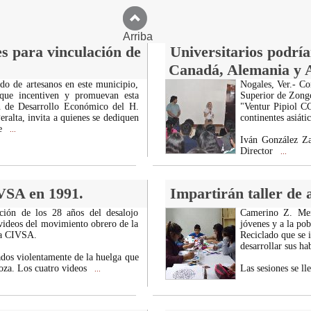
Arriba
s para vinculación de
Universitarios podría
Canadá, Alemania y A
ado de artesanos en este municipio,
Nogales, Ver.- Co
 que incentiven y promuevan esta
Superior de Zongo
ón de Desarrollo Económico del H.
"Ventur Pipiol C
ralta, invita a quienes se dediquen
continentes asiáti
ue
...
Iván González Z
Director
...
IVSA en 1991.
Impartirán taller de 
ión de los 28 años del desalojo
Camerino Z. Men
 videos del movimiento obrero de la
jóvenes y a la pob
ma CIVSA.
Reciclado que se 
desarrollar sus ha
ados violentamente de la huelga que
doza. Los cuatro videos
Las sesiones se ll
...