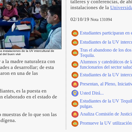
talleres y conferencias, de ah
instalaciones de la
Universid
02/10/19
Nota 131094
Estudiantes participaran en 
Estudiantes de la UV interc
Tras el abandono de los dos 
s instalaciones de la UV intercultural de
al del buen vivir
Tequila.
r a la madre naturaleza con
Alumnos y catedráticos de l
dades a desarrollar; de esta
funcionarios del sector salud
aron en una de las
Estudiantes de la UV intercu
Presentan, al Pleno, Inicia
iantes, es la puesta en
Usted Dirá...
an elaborado en el estado de
Estudiantes de la UV Tequil
pulgas.
Analiza Comisión de Justici
 muestras de lo que son las
ndígena.
Promueve la UV utilización 