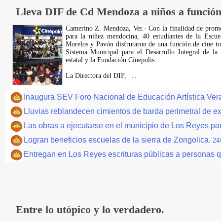
Lleva DIF de Cd Mendoza a niños a función 
Camerino Z. Mendoza, Ver.- Con la finalidad de pro
para la niñez mendocina, 40 estudiantes de la Escue
Morelos y Pavón disfrutaron de una función de cine to
Sistema Municipal para el Desarrollo Integral de l
estatal y la Fundación Cinepolis.
La Directora del DIF,
...
Inaugura SEV Foro Nacional de Educación Artística Ver
Lluvias reblandecen cimientos de barda perimetral de e
Las obras a ejecutarse en el municipio de Los Reyes par
Logran beneficios escuelas de la sierra de Zongolica.
24
Entregan en Los Reyes escrituras públicas a personas qu
Entre lo utópico y lo verdadero.