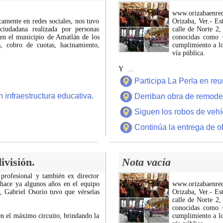
www.orizabaenre
icamente en redes sociales, nos tuvo
Orizaba, Ver.- Es
ciudadana realizada por personas
calle de Norte 2,
 en el municipio de Amatlán de los
conocidas como C
 cobro de cuotas, hacinamiento,
cumplimiento a lo
vía pública.
Y
...
Participa La Perla en r
 infraestructura educativa.
Derriban obra de remode
Siguen los robos de vehí
Continúa la entrega de o
ivisión.
Nota vacía
 profesional y también ex director
 hace ya algunos años en el equipo
www.orizabaenre
z, Gabriel Osorio tuvo que vérselas
Orizaba, Ver.- Es
calle de Norte 2,
conocidas como C
n el máximo circuito, brindando la
cumplimiento a lo