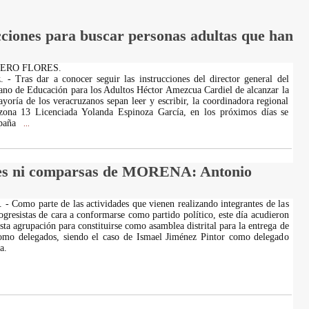
cciones para buscar personas adultas que han
OMERO FLORES.
. - Tras dar a conocer seguir las instrucciones del director general del
zano de Educación para los Adultos Héctor Amezcua Cardiel de alcanzar la
yoría de los veracruzanos sepan leer y escribir, la coordinadora regional
ona 13 Licenciada Yolanda Espinoza García, en los próximos días se
mpaña
...
ites ni comparsas de MORENA: Antonio
. - Como parte de las actividades que vienen realizando integrantes de las
ogresistas de cara a conformarse como partido político, este día acudieron
sta agrupación para constituirse como asamblea distrital para la entrega de
mo delegados, siendo el caso de Ismael Jiménez Pintor como delegado
a.