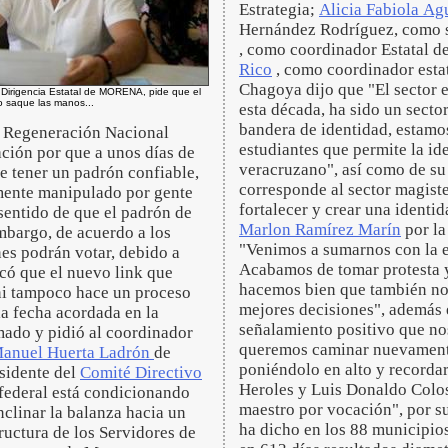
Estrategia;
Alicia Fabiola Ag
Hernández Rodríguez, como su
, como coordinador Estatal de
Rico
, como coordinador estat
Chagoya dijo que "El sector 
a Dirigencia Estatal de MORENA, pide que el
 saque las manos...
esta década, ha sido un secto
bandera de identidad, estamo
de Regeneración Nacional
estudiantes que permite la ide
ción por que a unos días de
veracruzano", así como de su 
 de tener un padrón confiable,
corresponde al sector magiste
amente manipulado por gente
fortalecer y crear una identi
sentido de que el padrón de
Marlon Ramírez Marín
por la
mbargo, de acuerdo a los
"Venimos a sumarnos con la e
nes podrán votar, debido a
Acabamos de tomar protesta y
icó que el nuevo link que
hacemos bien que también nos
 ni tampoco hace un proceso
mejores decisiones", además e
la fecha acordada en la
señalamiento positivo que nos 
mado y pidió al coordinador
queremos caminar nuevamente 
anuel Huerta Ladrón
de
poniéndolo en alto y recorda
esidente del
Comité Directivo
Heroles y Luis Donaldo Colos
o federal está condicionando
maestro por vocación", por s
nclinar la balanza hacia un
ha dicho en los 88 municipios
ructura de los Servidores de