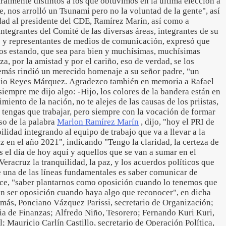
ralmente distintos a los que obtuvimos en la última elección a
, nos arrolló un Tsunami pero no la voluntad de la gente", así
ad al presidente del CDE, Ramírez Marín, así como a
integrantes del Comité de las diversas áreas, integrantes de su
as y representantes de medios de comunicación, expresó que
emos estando, que sea para bien y muchísimas, muchísimas
za, por la amistad y por el cariño, eso de verdad, se los
emás rindió un merecido homenaje a su señor padre, "un
nasio Reyes Márquez. Agradezco también en memoria a Rafael
siempre me dijo algo: -Hijo, los colores de la bandera están en
imiento de la nación, no te alejes de las causas de los priistas,
e tengas que trabajar, pero siempre con la vocación de formar
so de la palabra
Marlon Ramírez Marín
, dijo, "hoy el PRI de
lidad integrando al equipo de trabajo que va a llevar a la
uz en el año 2021", indicando "Tengo la claridad, la certeza de
 el día de hoy aquí y aquellos que se van a sumar en el
Veracruz la tranquilidad, la paz, y los acuerdos políticos que
e una de las líneas fundamentales es saber comunicar de
ce, "saber plantarnos como oposición cuando lo tenemos que
én ser oposición cuando haya algo que reconocer", en dicha
emás, Ponciano Vázquez Parissi, secretario de Organización;
ria de Finanzas; Alfredo Niño, Tesorero; Fernando Kuri Kuri,
l; Mauricio Carlín Castillo, secretario de Operación Política,