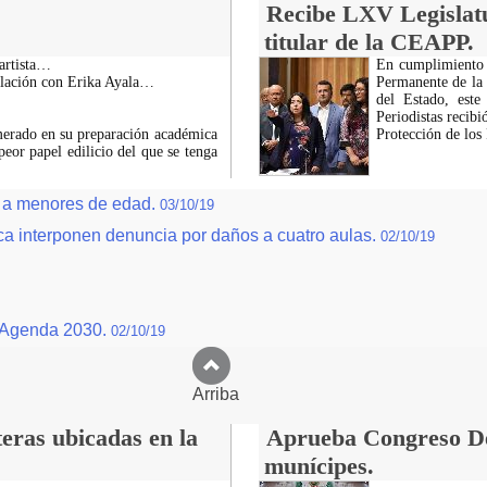
Recibe LXV Legislat
titular de la CEAPP.
uartista…
En cumplimiento 
relación con Erika Ayala…
Permanente de la
del Estado, est
Periodistas recibi
merado en su preparación académica
Protección de lo
peor papel edilicio del que se tenga
al a menores de edad.
03/10/19
ca interponen denuncia por daños a cuatro aulas.
02/10/19
a Agenda 2030.
02/10/19
Arriba
eras ubicadas en la
Aprueba Congreso Dec
munícipes.