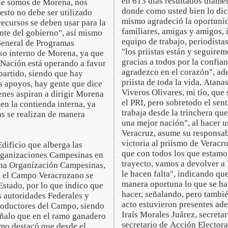
en 613 días resultados diamet
que somos de Morena, nos
donde como usted bien lo dice
esto no debe ser utilizado
mismo agradeció la oportunid
recursos se deben usar para la
familiares, amigas y amigos, 
nte del gobierno", así mismo
equipo de trabajo, periodist
General de Programas
"los priistas están y seguir
eso interno de Morena, ya que
gracias a todos por la confian
a Nación está operando a favor
agradezco en el corazón", ad
 partido, siendo que hay
priista de toda la vida, Ata
s apoyos, hay gente que dice
Viveros Olivares, mi tío, que 
enes aspiran a dirigir Morena
el PRI, pero sobretodo el sent
en la contienda interna, ya
trabaja desde la trinchera qu
as se realizan de manera
una mejor nación", al hacer u
Veracruz, asume su responsabi
victoria al priismo de Veracr
dificio que alberga las
que con todos los que estamos
Organizaciones Campesinas en
trayecto, vamos a devolver a 
cha Organización Campesinas,
le hacen falta", indicando qu
o el Campo Veracruzano se
manera oportuna lo que se ha
Estado, por lo que indico que
hacer, señalando, pero tambi
s autoridades Federales y
acto estuvieron presentes ad
 Productores del Campo, siendo
Iraís Morales Juárez, secreta
eñalo que en el ramo ganadero
secretario de Acción Electora
smo destacó que desde el