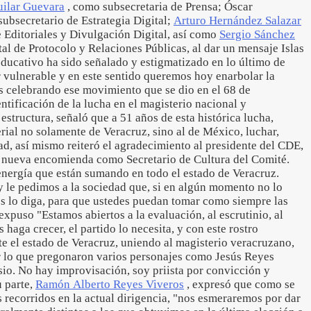
uilar Guevara
, como subsecretaria de Prensa; Óscar
bsecretario de Estrategia Digital;
Arturo Hernández Salazar
 Editoriales y Divulgación Digital, así como
Sergio Sánchez
al de Protocolo y Relaciones Públicas, al dar un mensaje Islas
educativo ha sido señalado y estigmatizado en lo último de
r vulnerable y en este sentido queremos hoy enarbolar la
s celebrando ese movimiento que se dio en el 68 de
ntificación de la lucha en el magisterio nacional y
estructura, señaló que a 51 años de esta histórica lucha,
rial no solamente de Veracruz, sino al de México, luchar,
dad, así mismo reiteró el agradecimiento al presidente del CDE,
 nueva encomienda como Secretario de Cultura del Comité.
nergía que están sumando en todo el estado de Veracruz.
 le pedimos a la sociedad que, si en algún momento no lo
 lo diga, para que ustedes puedan tomar como siempre las
xpuso "Estamos abiertos a la evaluación, al escrutinio, al
haga crecer, el partido lo necesita, y con este rostro
el estado de Veracruz, uniendo al magisterio veracruzano,
r lo que pregonaron varios personajes como Jesús Reyes
io. No hay improvisación, soy priista por convicción y
u parte,
Ramón Alberto Reyes Viveros
, expresó que como se
 recorridos en la actual dirigencia, "nos esmeraremos por dar