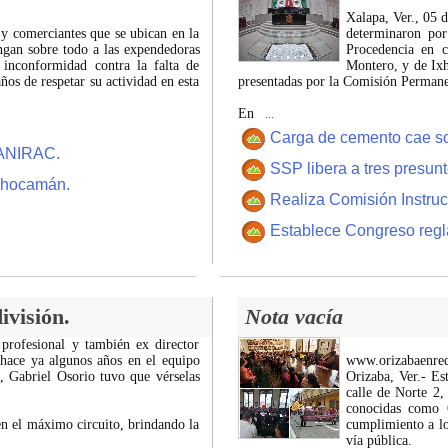
Xalapa, Ver., 05 
 y comerciantes que se ubican en la
determinaron por
ngan sobre todo a las expendedoras
Procedencia en c
 inconformidad contra la falta de
Montero, y de Ixh
os de respetar su actividad en esta
presentadas por la Comisión Permanen
En
...
Carga de cemento cae sobr
CANIRAC.
SSP libera a tres presun
 Chocamán.
Realiza Comisión Instruc
Establece Congreso regl
ivisión.
Nota vacía
 profesional y también ex director
 hace ya algunos años en el equipo
www.orizabaenre
z, Gabriel Osorio tuvo que vérselas
Orizaba, Ver.- Es
calle de Norte 2,
conocidas como C
n el máximo circuito, brindando la
cumplimiento a lo
vía pública.