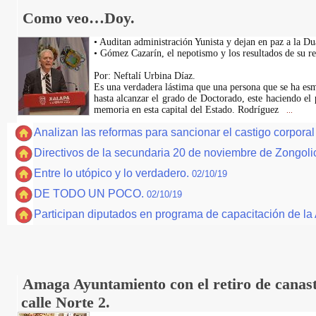
Como veo…Doy.
• Auditan administración Yunista y dejan en paz a la D
• Gómez Cazarín, el nepotismo y los resultados de su 
Por: Neftalí Urbina Díaz.
Es una verdadera lástima que una persona que se ha es
hasta alcanzar el grado de Doctorado, este haciendo el 
memoria en esta capital del Estado. Rodríguez
...
Analizan las reformas para sancionar el castigo corpor
Directivos de la secundaria 20 de noviembre de Zongoli
Entre lo utópico y lo verdadero.
02/10/19
DE TODO UN POCO.
02/10/19
Participan diputados en programa de capacitación de l
Amaga Ayuntamiento con el retiro de canast
calle Norte 2.