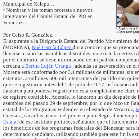
Municipal de Xalapa…
• Nombran y les toman protesta a nuevos
integrantes del Comité Estatal del PRI en
Veracruz…
• Aspirante a l
Súper Delegado
Por Celso R. González.
El aspirante a la Dirigencia Estatal del Partido Movimiento 
(MORENA),
Noé García López
dio a conocer que su preocupa
llevarse a cabo las asambleas distritales, no existe la certeza
por el contrario, se tiene información de un padrón complet
cercana a
Bertha Luján Uranga
, además su aseveración en el 
Morena está conformado por 3.1 millones de militantes, sin e
estatutos, 2 millones 600 mil integrantes del partido son quie
que se registraron antes del 1 de julio de 2017, así mismo ind
lanzaron para poderse registrar no está completamente claro
de registro confiable. Además, lo lanzaron un día después de 
asamblea del pasado 29 de septiembre, por lo que hizo un lla
estatal de los Programas Federales en el estado de Veracruz,
M
Guevara, sacar las manos del proceso para elegir al nuevo pr
Estatal
de ese instituto político, señalando que el funcionari
los beneficios de los programas federales del Bienestar para i
determinado candidato, utilizando también para este fin la est