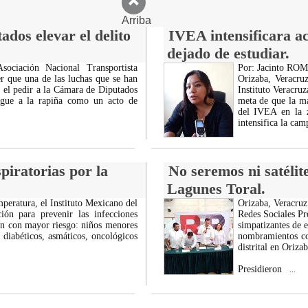
Arriba
ados elevar el delito
IVEA intensificara a
dejado de estudiar.
sociación Nacional Transportista
Por: Jacinto R
 que una de las luchas que se han
Orizaba, Veracruz
 el pedir a la Cámara de Diputados
Instituto Veracru
logue a la rapiña como un acto de
meta de que la ma
del IVEA en la z
intensifica la ca
piratorias por la
No seremos ni satél
Lagunes Toral.
peratura, el Instituto Mexicano del
Orizaba, Veracruz
ón para prevenir las infecciones
Redes Sociales Pr
ión con mayor riesgo: niños menores
simpatizantes de e
 diabéticos, asmáticos, oncológicos
nombramientos co
distrital en Orizab
Presidieron
...