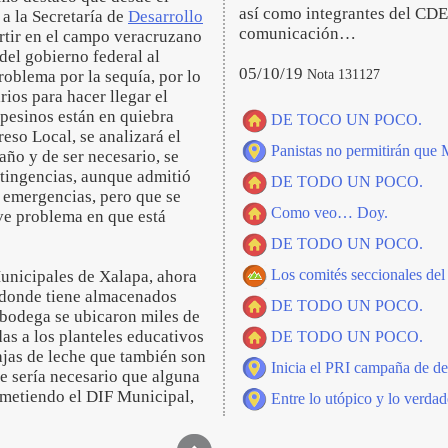
así como integrantes del CDE,
a la Secretaría de
Desarrollo
comunicación…
rtir en el campo veracruzano
del gobierno federal al
05/10/19
Nota 131127
roblema por la sequía, por lo
ios para hacer llegar el
pesinos están en quiebra
DE TOCO UN POCO.
reso Local, se analizará el
Panistas no permitirán que
año y de ser necesario, se
ntingencias, aunque admitió
DE TODO UN POCO.
s emergencias, pero que se
Como veo… Doy.
ave problema en que está
DE TODO UN POCO.
Los comités seccionales del
Municipales de Xalapa, ahora
 donde tiene almacenados
DE TODO UN POCO.
 bodega se ubicaron miles de
as a los planteles educativos
DE TODO UN POCO.
ajas de leche que también son
Inicia el PRI campaña de 
e sería necesario que alguna
ometiendo el DIF Municipal,
Entre lo utópico y lo verdad