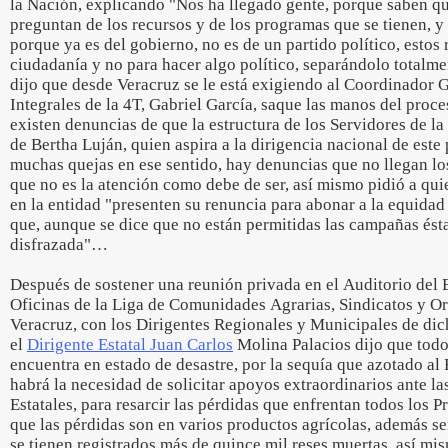
la Nación, explicando "Nos ha llegado gente, porque saben 
preguntan de los recursos y de los programas que se tienen, y 
porque ya es del gobierno, no es de un partido político, estos 
ciudadanía y no para hacer algo político, separándolo totalme
dijo que desde Veracruz se le está exigiendo al Coordinador 
Integrales de la 4T, Gabriel García, saque las manos del proc
existen denuncias de que la estructura de los Servidores de l
de Bertha Luján, quien aspira a la dirigencia nacional de este
muchas quejas en ese sentido, hay denuncias que no llegan lo
que no es la atención como debe de ser, así mismo pidió a qui
en la entidad "presenten su renuncia para abonar a la equidad 
que, aunque se dice que no están permitidas las campañas ést
disfrazada"…
Después de sostener una reunión privada en el Auditorio del E
Oficinas de la Liga de Comunidades Agrarias, Sindicatos y 
Veracruz, con los Dirigentes Regionales y Municipales de di
el
Dirigente Estatal Juan Carlos
Molina Palacios dijo que tod
encuentra en estado de desastre, por la sequía que azotado al 
habrá la necesidad de solicitar apoyos extraordinarios ante la
Estatales, para resarcir las pérdidas que enfrentan todos los
que las pérdidas son en varios productos agrícolas, además s
se tienen registrados más de quince mil reses muertas, así mi