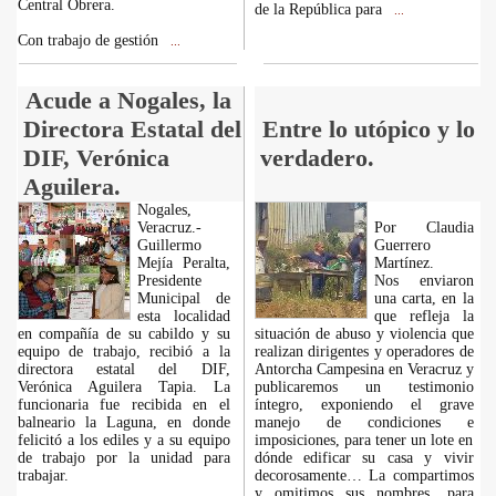
Central Obrera.
de la República para
...
Con trabajo de gestión
...
Acude a Nogales, la
Directora Estatal del
Entre lo utópico y lo
DIF, Verónica
verdadero.
Aguilera.
Nogales,
Veracruz.-
Por Claudia
Guillermo
Guerrero
Mejía Peralta,
Martínez.
Presidente
Nos enviaron
Municipal de
una carta, en la
esta localidad
que refleja la
en compañía de su cabildo y su
situación de abuso y violencia que
equipo de trabajo, recibió a la
realizan dirigentes y operadores de
directora estatal del DIF,
Antorcha Campesina en Veracruz y
Verónica Aguilera Tapia. La
publicaremos un testimonio
funcionaria fue recibida en el
íntegro, exponiendo el grave
balneario la Laguna, en donde
manejo de condiciones e
felicitó a los ediles y a su equipo
imposiciones, para tener un lote en
de trabajo por la unidad para
dónde edificar su casa y vivir
trabajar.
decorosamente… La compartimos
y omitimos sus nombres, para