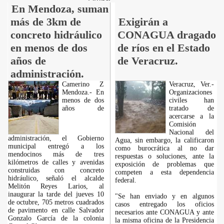
En Mendoza, suman
más de 3km de
Exigirán a
concreto hidráulico
CONAGUA dragado
en menos de dos
de ríos en el Estado
años de
de Veracruz.
administración.
Camerino Z
Veracruz, Ver.-
Mendoza.- En
Organizaciones
menos de dos
civiles han
años de
tratado de
acercarse a la
Comisión
Nacional del
administración, el Gobierno
Agua, sin embargo, la calificaron
municipal entregó a los
como burocrática al no dar
mendocinos más de tres
respuestas o soluciones, ante la
kilómetros de calles y avenidas
exposición de problemas que
construidas con concreto
competen a esta dependencia
hidráulico, señaló el alcalde
federal.
Melitón Reyes Larios, al
inaugurar la tarde del jueves 10
"Se han enviado y en algunos
de octubre, 705 metros cuadrados
casos entregado los oficios
de pavimento en calle Salvador
necesarios ante CONAGUA y ante
Gonzalo García de la colonia
la misma oficina de la Presidencia