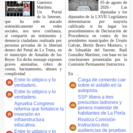
Guerrero
05 de agosto de
Martínez.
2026.- Las
​Un Portal
diputadas y los
de la Internet,
diputados de la LXVII Legislatura
que ha sido atacado
determinaron por mayoría
sistemáticamente en redes
calificada si ha lugar los
sociales, nos tuvo confianza,
procedimientos de Declaración de
al compartir un testimonio y
Procedencia en contra de los
denuncia ciudadana realizada por
presidentes municipales de Úrsulo
personas privadas de la libertad
Galván, Bertín Bravo Montero, y
dentro del Penal de La Toma, en
de Ixhuatlán del Sureste, Raúl
el municipio de Amatlán de los
González Martínez, con base en las
Reyes. En dicho mensaje exponen
conclusiones presentadas por la
graves anomalías, cobro de
Comisión Permanente Instructora.
cuotas, hacinamiento, abusos y
complicidad
En
...
...
Entre lo utópico y lo
Carga de cemento cae
verdadero..
sobre el asfalto en la
autopista.
Entre lo utópico y lo
verdadero.
SSP libera a tres
presuntos ladrones y
Aprueba Congreso
genera malestar de
reforma que fortalece la
habitantes de La Perla
inversión en
infraestructura
Realiza Comisión
educativa.
Instructora dos
audiencias de pruebas
Entre lo utópico y lo