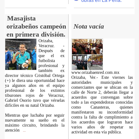
obras en La Perla.
Masajista
orizabeños campeón
Nota vacía
en primera división.
Orizaba,
Veracruz. -
Después de
que el ex
futbolista
profesional y
también ex
www.orizabaenred.com.mx
director técnico Cristóbal Ortega
Orizaba, Ver.- Este viernes las
(+) le diera una oportunidad hace
autoridades municipales y
ya algunos años en el equipo
comerciantes que se ubican en la
profesional de los extintos
calle de Norte 2, deberán llegar a
tiburones rojos de Veracruz,
acuerdos que convengan sobre
Gabriel Osorio tuvo que vérselas
todo a las expendedoras conocidas
difíciles en su natal Orizaba.
como Canasteras, quienes
manifestaron su inconformidad
Mientras que luchaba por seguir
contra la falta de cumplimiento a
nuevamente su sueño en el
los acuerdos que lograron hace
máximo circuito, brindando la
varios años de respetar su
atención
...
actividad en esta vía pública.