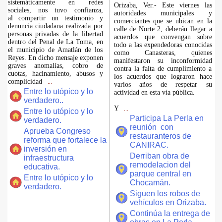
sistemáticamente en redes
Orizaba, Ver.- Este viernes las
sociales, nos tuvo confianza,
autoridades municipales y
al compartir un testimonio y
comerciantes que se ubican en la
denuncia ciudadana realizada por
calle de Norte 2, deberán llegar a
personas privadas de la libertad
acuerdos que convengan sobre
dentro del Penal de La Toma, en
todo a las expendedoras conocidas
el municipio de Amatlán de los
como Canasteras, quienes
Reyes. En dicho mensaje exponen
manifestaron su inconformidad
graves anomalías, cobro de
contra la falta de cumplimiento a
cuotas, hacinamiento, abusos y
los acuerdos que lograron hace
complicidad
...
varios años de respetar su
Entre lo utópico y lo
actividad en esta vía pública.
verdadero..
Y
...
Entre lo utópico y lo
Participa La Perla en
verdadero.
reunión con
Aprueba Congreso
restauranteros de
reforma que fortalece la
CANIRAC.
inversión en
Derriban obra de
infraestructura
remodelacion del
educativa.
parque central en
Entre lo utópico y lo
Chocamán.
verdadero.
Siguen los robos de
vehículos en Orizaba.
Continúa la entrega de