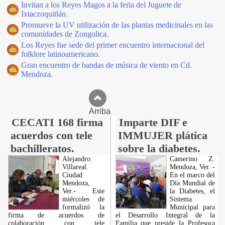
Invitan a los Reyes Magos a la feria del Juguete de
Ixtaczoquitlán.
Promueve la UV utilización de las plantas medicinales en las
comunidades de Zongolica.
Los Reyes fue sede del primer encuentro internacional del
folklore latinoamericano.
Gran encuentro de bandas de música de viento en Cd.
Mendoza.
Arriba
CECATI 168 firma
Imparte DIF e
acuerdos con tele
IMMUJER plática
bachilleratos.
sobre la diabetes.
Alejandro
Camerino Z.
Villareal.
Mendoza, Ver. -
Ciudad
En el marco del
Mendoza,
Día Mundial de
Ver.- Este
la Diabetes, el
miércoles de
Sistema
formalizó la
Municipal para
firma de acuerdos de
el Desarrollo Integral de la
colaboración con tele
Familia que preside la Profesora