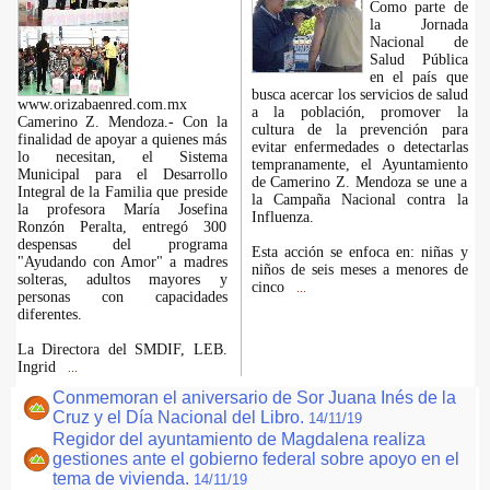
Como parte de
la Jornada
Nacional de
Salud Pública
en el país que
busca acercar los servicios de salud
www.orizabaenred.com.mx
a la población, promover la
Camerino Z. Mendoza.- Con la
cultura de la prevención para
finalidad de apoyar a quienes más
evitar enfermedades o detectarlas
lo necesitan, el Sistema
tempranamente, el Ayuntamiento
Municipal para el Desarrollo
de Camerino Z. Mendoza se une a
Integral de la Familia que preside
la Campaña Nacional contra la
la profesora María Josefina
Influenza.
Ronzón Peralta, entregó 300
despensas del programa
Esta acción se enfoca en: niñas y
"Ayudando con Amor" a madres
niños de seis meses a menores de
solteras, adultos mayores y
cinco
...
personas con capacidades
diferentes.
La Directora del SMDIF, LEB.
Ingrid
...
Conmemoran el aniversario de Sor Juana Inés de la
Cruz y el Día Nacional del Libro.
14/11/19
Regidor del ayuntamiento de Magdalena realiza
gestiones ante el gobierno federal sobre apoyo en el
tema de vivienda.
14/11/19