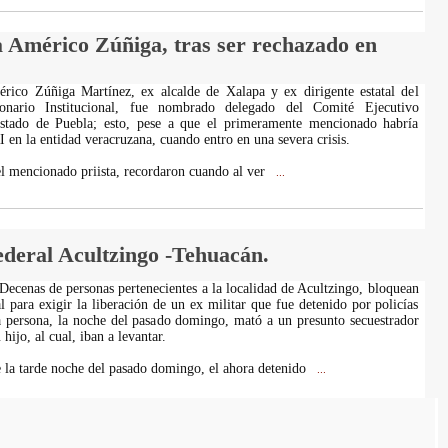
a Américo Zúñiga, tras ser rechazado en
érico Zúñiga Martínez, ex alcalde de Xalapa y ex dirigente estatal del
ionario Institucional, fue nombrado delegado del Comité Ejecutivo
stado de Puebla; esto, pese a que el primeramente mencionado habría
 en la entidad veracruzana, cuando entro en una severa crisis.
el mencionado priista, recordaron cuando al ver
...
ederal Acultzingo -Tehuacán.
 Decenas de personas pertenecientes a la localidad de Acultzingo, bloquean
al para exigir la liberación de un ex militar que fue detenido por policías
ta persona, la noche del pasado domingo, mató a un presunto secuestrador
hijo, al cual, iban a levantar.
 la tarde noche del pasado domingo, el ahora detenido
...