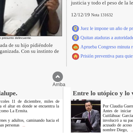
justicia y todo el peso de la 
12/12/19
Nota 131632
Juez le impone un año de pri
Quitan ataduras a autoridade
n presunto delincuente.
ada de su hijo pidiéndole
Aprueba Congreso minuta rela
ganizada. Con su instinto de
Prisión preventiva para qu
Arriba
alupe.
Entre lo utópico y lo
rcoles 11 de diciembre, miles de
a el altar en donde se encuentra la
Por Claudia Guerr
 como La Ermita.
Antes de iniciar
Cuitláhuac Garcí
enes y adultos, caminando hacia el
involucró a su pa
nas personas
acusado de acoso 
...
nombre Diego,
..