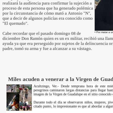
realizará la audiencia para confirmar la sujeción a
proceso de esta persona que ha generado polémica
por la circunstancia de cómo mató a Antonio "N",
que a decir de algunos policías era conocido como
"El quemado".
• Por matar a u
Cabe recordar que el pasado domingo 08 de
diciembre Don Ramón quien es un ex militar, recibió una llam
ayuda ya que era perseguido por sujetos de la delincuencia or
padre, tomó su arma y fue a alcanzar a su vástago.
Miles acuden a venerar a la Virgen de Guad
Acultzingo, Ver.- Desde temprana hora de este mié
peregrinos caminaron largas distancias para llegar hast
imagen de la Virgen de Guadalupe en el sitio conocido
Durante todo el día se observaron niños, mujeres, jóv
citado punto, lo impresionante es que al abordar a algu