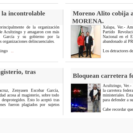
la incontrolable
Moreno Alito cobija 
MORENA.
rincipalmente de la organización
Xalapa, Ver.- Am
 de Acultzingo y amagaron con más
Partido Revoluc
uac García y su gobierno por la
Nacional en el E
s organizaciones delincuenciales.
abandonado al PRI
tzingo
Los detractores d
...
isterio, tras
Bloquean carretera f
Acultzingo, Ver.-
acruz, Zenyasen Escobar García,
la carretera feder
dad acosa al magisterio, sobre todo
ministeriales. Es
 desprotegidos. Esto lo aceptó tras
para defender a su 
enes fueron plagiados por sujetos
Cabe recordar que