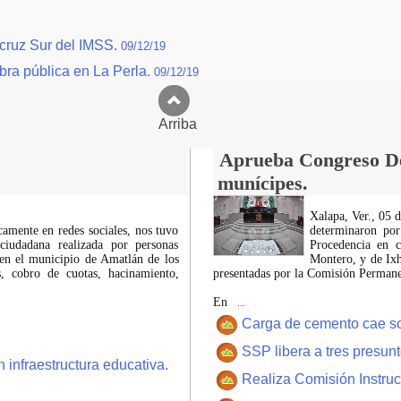
racruz Sur del IMSS.
09/12/19
bra pública en La Perla.
09/12/19
Arriba
Aprueba Congreso Dec
munícipes.
Xalapa, Ver., 05 
icamente en redes sociales, nos tuvo
determinaron por
ciudadana realizada por personas
Procedencia en c
 en el municipio de Amatlán de los
Montero, y de Ixh
 cobro de cuotas, hacinamiento,
presentadas por la Comisión Permanen
En
...
Carga de cemento cae sobr
SSP libera a tres presun
 infraestructura educativa.
Realiza Comisión Instruc