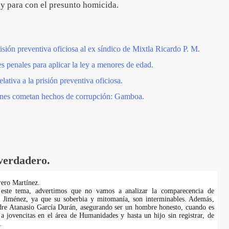
ley para con el presunto homicida.
sión preventiva oficiosa al ex síndico de Mixtla Ricardo P. M.
s penales para aplicar la ley a menores de edad.
tiva a la prisión preventiva oficiosa.
ienes cometan hechos de corrupción: Gamboa.
 verdadero.
ero Martínez.
 este tema, advertimos que no vamos a analizar la comparecencia de
a Jiménez, ya que su soberbia y mitomanía, son interminables. Además,
dre Atanasio García Durán, asegurando ser un hombre honesto, cuando es
a jovencitas en el área de Humanidades y hasta un hijo sin registrar, de
.