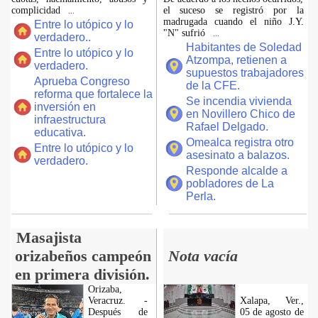
complicidad
el suceso se registró por la
...
madrugada cuando el niño J.Y.
Entre lo utópico y lo
"N" sufrió
...
verdadero..
Habitantes de Soledad
Entre lo utópico y lo
Atzompa, retienen a
verdadero.
supuestos trabajadores
Aprueba Congreso
de la CFE.
reforma que fortalece la
Se incendia vivienda
inversión en
en Novillero Chico de
infraestructura
Rafael Delgado.
educativa.
Omealca registra otro
Entre lo utópico y lo
asesinato a balazos.
verdadero.
Responde alcalde a
pobladores de La
Perla.
Masajista
orizabeños campeón
Nota vacía
en primera división.
Orizaba,
Veracruz. -
Xalapa, Ver.,
Después de
05 de agosto de