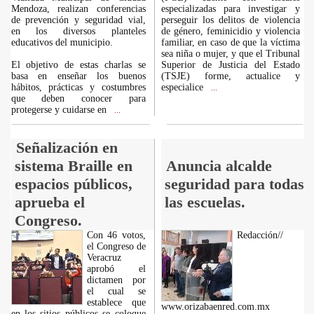
Mendoza, realizan conferencias
especializadas para investigar y
de prevención y seguridad vial,
perseguir los delitos de violencia
en los diversos planteles
de género, feminicidio y violencia
educativos del municipio.
familiar, en caso de que la víctima
sea niña o mujer, y que el Tribunal
El objetivo de estas charlas se
Superior de Justicia del Estado
basa en enseñar los buenos
(TSJE) forme, actualice y
hábitos, prácticas y costumbres
especialice
...
que deben conocer para
protegerse y cuidarse en
...
Señalización en
sistema Braille en
Anuncia alcalde
espacios públicos,
seguridad para todas
aprueba el
las escuelas.
Congreso.
Con 46 votos,
Redacción//
el Congreso de
Veracruz
aprobó el
dictamen por
el cual se
establece que
www.orizabaenred.com.mx
en los sitios públicos se coloque