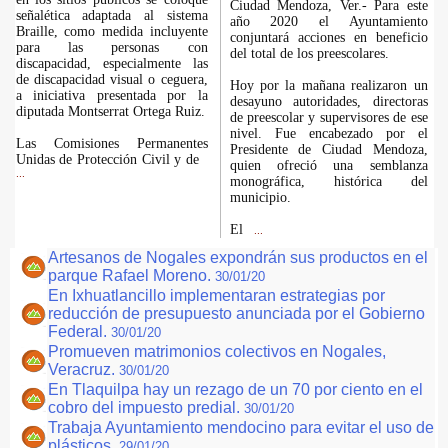
Ciudad Mendoza, Ver.- Para este
señalética adaptada al sistema
año 2020 el Ayuntamiento
Braille, como medida incluyente
conjuntará acciones en beneficio
para las personas con
del total de los preescolares.
discapacidad, especialmente las
de discapacidad visual o ceguera,
Hoy por la mañana realizaron un
a iniciativa presentada por la
desayuno autoridades, directoras
diputada Montserrat Ortega Ruiz.
de preescolar y supervisores de ese
nivel. Fue encabezado por el
Las Comisiones Permanentes
Presidente de Ciudad Mendoza,
Unidas de Protección Civil y de
quien ofreció una semblanza
...
monográfica, histórica del
municipio.
El
...
Artesanos de Nogales expondrán sus productos en el
parque Rafael Moreno.
30/01/20
En Ixhuatlancillo implementaran estrategias por
reducción de presupuesto anunciada por el Gobierno
Federal.
30/01/20
Promueven matrimonios colectivos en Nogales,
Veracruz.
30/01/20
En Tlaquilpa hay un rezago de un 70 por ciento en el
cobro del impuesto predial.
30/01/20
Trabaja Ayuntamiento mendocino para evitar el uso de
plásticos.
29/01/20