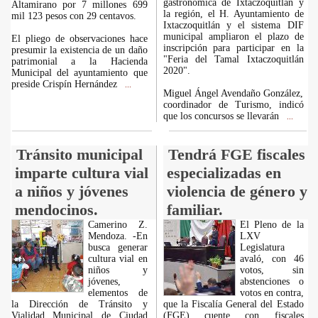
gastronómica de Ixtaczoquitlán y
Altamirano por 7 millones 699
la región, el H. Ayuntamiento de
mil 123 pesos con 29 centavos.
Ixtaczoquitlán y el sistema DIF
municipal ampliaron el plazo de
El pliego de observaciones hace
inscripción para participar en la
presumir la existencia de un daño
"Feria del Tamal Ixtaczoquitlán
patrimonial a la Hacienda
2020".
Municipal del ayuntamiento que
preside Crispín Hernández
...
Miguel Ángel Avendaño González,
coordinador de Turismo, indicó
que los concursos se llevarán
...
Tránsito municipal
Tendrá FGE fiscales
imparte cultura vial
especializadas en
a niños y jóvenes
violencia de género y
mendocinos.
familiar.
Camerino Z.
El Pleno de la
Mendoza. -En
LXV
busca generar
Legislatura
cultura vial en
avaló, con 46
niños y
votos, sin
jóvenes,
abstenciones o
elementos de
votos en contra,
la Dirección de Tránsito y
que la Fiscalía General del Estado
Vialidad Municipal de Ciudad
(FGE) cuente con fiscales