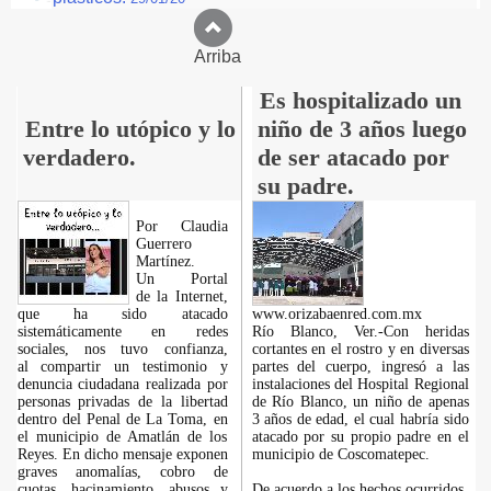
Arriba
Es hospitalizado un
Entre lo utópico y lo
niño de 3 años luego
verdadero.
de ser atacado por
su padre.
Por Claudia
Guerrero
Martínez.
​Un Portal
de la Internet,
que ha sido atacado
www.orizabaenred.com.mx
sistemáticamente en redes
Río Blanco, Ver.-Con heridas
sociales, nos tuvo confianza,
cortantes en el rostro y en diversas
al compartir un testimonio y
partes del cuerpo, ingresó a las
denuncia ciudadana realizada por
instalaciones del Hospital Regional
personas privadas de la libertad
de Río Blanco, un niño de apenas
dentro del Penal de La Toma, en
3 años de edad, el cual habría sido
el municipio de Amatlán de los
atacado por su propio padre en el
Reyes. En dicho mensaje exponen
municipio de Coscomatepec.
graves anomalías, cobro de
cuotas, hacinamiento, abusos y
De acuerdo a los hechos ocurridos,