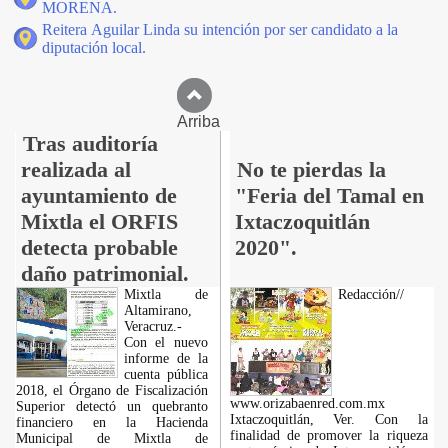
MORENA.
Reitera Aguilar Linda su intención por ser candidato a la
diputación local.
Arriba
Tras auditoría
realizada al
No te pierdas la
ayuntamiento de
"Feria del Tamal en
Mixtla el ORFIS
Ixtaczoquitlán
detecta probable
2020".
daño patrimonial.
Mixtla de
Redacción//
Altamirano,
Veracruz.-
Con el nuevo
informe de la
cuenta pública
2018, el Órgano de Fiscalización
www.orizabaenred.com.mx
Superior detectó un quebranto
Ixtaczoquitlán, Ver. Con la
financiero en la Hacienda
finalidad de promover la riqueza
Municipal de Mixtla de