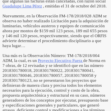
que algunas las facturas están canceladas, con razón social
Guadalupe Lima Pérez
, emitidas el 31 de octubre del 2018.
Nuevamente, en la Observación FM-178/2018/028 ADM se
observa no haber realizado Licitación para la adquisición de
luminarias, vehículos austeros y equipos de comunicación
ahora por montos de $159 mil 123 pesos, 189 mil 655 pesos
y 146 mil 120 pesos, respectivamente, siendo que el ORFIS
advierte determinar el procedimiento disciplinario a que
haya lugar…
Una más es la Observación Número: TM-178/2018/004
ADM, la cual, es un
Proyecto Ejecutivo Fuera
de Norma en
7 obras, de 12 revisadas y se identificó que en las número
2018301780018, 2018301780022, 2018301780041,
2018301780046, 2018301780057, 2018301780058 y
2018301780123, no se presentaron los proyectos que
definieran de manera clara y precisa todos los elementos
necesarios para la ejecución, control y costo de la obra,
propuesta arquitectónica y estructural en su caso, números
generadores de los conceptos por ejecutar, presupuesto base
y especificaciones generales y particulares, que generó
atrasos, deficiente control y modificaciones a los términos