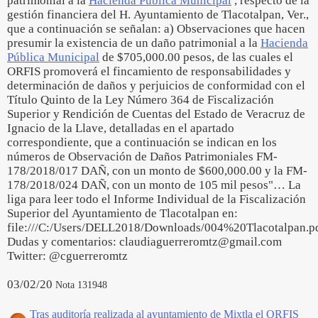
patrimonial a la
Hacienda Pública Municipal
, respecto de la
gestión financiera del H. Ayuntamiento de Tlacotalpan, Ver.,
que a continuación se señalan: a) Observaciones que hacen
presumir la existencia de un daño patrimonial a la
Hacienda
Pública Municipal
de $705,000.00 pesos, de las cuales el
ORFIS promoverá el fincamiento de responsabilidades y
determinación de daños y perjuicios de conformidad con el
Título Quinto de la Ley Número 364 de Fiscalización
Superior y Rendición de Cuentas del Estado de Veracruz de
Ignacio de la Llave, detalladas en el apartado
correspondiente, que a continuación se indican en los
números de Observación de Daños Patrimoniales FM-
178/2018/017 DAÑ, con un monto de $600,000.00 y la FM-
178/2018/024 DAÑ, con un monto de 105 mil pesos"… La
liga para leer todo el Informe Individual de la Fiscalización
Superior del Ayuntamiento de Tlacotalpan en:
file:///C:/Users/DELL2018/Downloads/004%20Tlacotalpan.p
Dudas y comentarios: claudiaguerreromtz@gmail.com
Twitter: @cguerreromtz
03/02/20
Nota 131948
Tras auditoría realizada al ayuntamiento de Mixtla el ORFIS