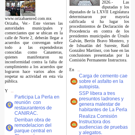
2026.- Las
diputadas y los
diputados de la LXVII Legislatura
determinaron por mayoría
www.orizabaenred.com.mx
calificada si ha lugar los
Orizaba, Ver.- Este viernes las
procedimientos de Declaración de
autoridades municipales y
Procedencia en contra de los
comerciantes que se ubican en la
presidentes municipales de Úrsulo
calle de Norte 2, deberán llegar a
Galván, Bertín Bravo Montero, y
acuerdos que convengan sobre
de Ixhuatlán del Sureste, Raúl
todo a las expendedoras
González Martínez, con base en las
conocidas como Canasteras,
conclusiones presentadas por la
quienes manifestaron su
Comisión Permanente Instructora.
inconformidad contra la falta de
cumplimiento a los acuerdos que
En
...
lograron hace varios años de
Carga de cemento cae
respetar su actividad en esta vía
sobre el asfalto en la
pública.
autopista.
Y
...
SSP libera a tres
Participa La Perla en
presuntos ladrones y
reunión con
genera malestar de
restauranteros de
habitantes de La Perla
CANIRAC.
Realiza Comisión
Derriban obra de
Instructora dos
remodelacion del
audiencias de pruebas
parque central en
y alegatos.