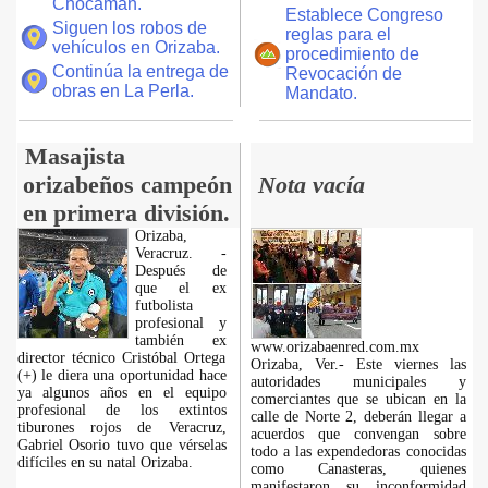
Chocamán.
Establece Congreso
Siguen los robos de
reglas para el
vehículos en Orizaba.
procedimiento de
Continúa la entrega de
Revocación de
obras en La Perla.
Mandato.
Masajista
orizabeños campeón
Nota vacía
en primera división.
Orizaba,
Veracruz. -
Después de
que el ex
futbolista
profesional y
también ex
www.orizabaenred.com.mx
director técnico Cristóbal Ortega
Orizaba, Ver.- Este viernes las
(+) le diera una oportunidad hace
autoridades municipales y
ya algunos años en el equipo
comerciantes que se ubican en la
profesional de los extintos
calle de Norte 2, deberán llegar a
tiburones rojos de Veracruz,
acuerdos que convengan sobre
Gabriel Osorio tuvo que vérselas
todo a las expendedoras conocidas
difíciles en su natal Orizaba.
como Canasteras, quienes
manifestaron su inconformidad