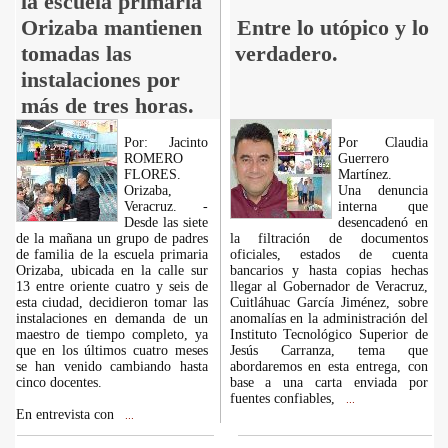
la escuela primaria
Orizaba mantienen
Entre lo utópico y lo
tomadas las
verdadero.
instalaciones por
más de tres horas.
Por: Jacinto
Por Claudia
ROMERO
Guerrero
FLORES.
Martínez.
Orizaba,
Una denuncia
Veracruz. -
interna que
Desde las siete
desencadenó en
de la mañana un grupo de padres
la filtración de documentos
de familia de la escuela primaria
oficiales, estados de cuenta
Orizaba, ubicada en la calle sur
bancarios y hasta copias hechas
13 entre oriente cuatro y seis de
llegar al Gobernador de Veracruz,
esta ciudad, decidieron tomar las
Cuitláhuac García Jiménez, sobre
instalaciones en demanda de un
anomalías en la administración del
maestro de tiempo completo, ya
Instituto Tecnológico Superior de
que en los últimos cuatro meses
Jesús Carranza, tema que
se han venido cambiando hasta
abordaremos en esta entrega, con
cinco docentes.
base a una carta enviada por
fuentes confiables,
...
En entrevista con
...