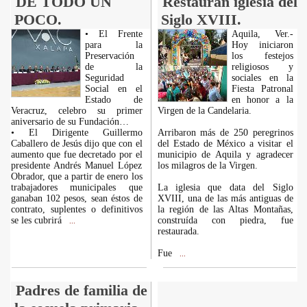
DE TODO UN
Restauran iglesia del
POCO.
Siglo XVIII.
• El Frente
Aquila, Ver.-
para la
Hoy iniciaron
Preservación
los festejos
de la
religiosos y
Seguridad
sociales en la
Social en el
Fiesta Patronal
Estado de
en honor a la
Veracruz, celebro su primer
Virgen de la Candelaria.
aniversario de su Fundación…
• El Dirigente Guillermo
Arribaron más de 250 peregrinos
Caballero de Jesús dijo que con el
del Estado de México a visitar el
aumento que fue decretado por el
municipio de Aquila y agradecer
presidente Andrés Manuel López
los milagros de la Virgen.
Obrador, que a partir de enero los
trabajadores municipales que
La iglesia que data del Siglo
ganaban 102 pesos, sean éstos de
XVIII, una de las más antiguas de
contrato, suplentes o definitivos
la región de las Altas Montañas,
se les cubrirá
construída con piedra, fue
...
restaurada.
Fue
...
Padres de familia de