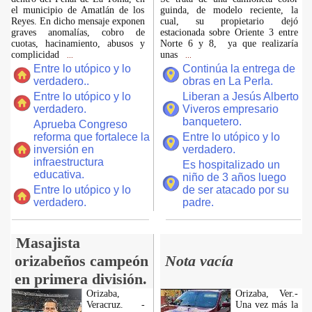
el municipio de Amatlán de los
guinda, de modelo reciente, la
Reyes. En dicho mensaje exponen
cual, su propietario dejó
graves anomalías, cobro de
estacionada sobre Oriente 3 entre
cuotas, hacinamiento, abusos y
Norte 6 y 8, ya que realizaría
complicidad
unas
...
...
Entre lo utópico y lo
Continúa la entrega de
verdadero..
obras en La Perla.
Entre lo utópico y lo
Liberan a Jesús Alberto
verdadero.
Viveros empresario
banquetero.
Aprueba Congreso
reforma que fortalece la
Entre lo utópico y lo
inversión en
verdadero.
infraestructura
Es hospitalizado un
educativa.
niño de 3 años luego
Entre lo utópico y lo
de ser atacado por su
verdadero.
padre.
Masajista
orizabeños campeón
Nota vacía
en primera división.
Orizaba,
Orizaba, Ver.-
Veracruz. -
Una vez más la