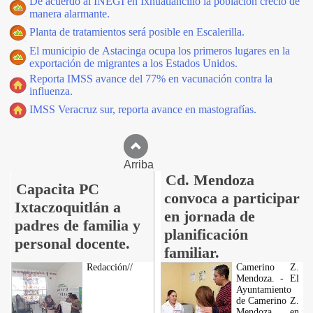
De acuerdo al INEGI en Ixhuatlancillo la población creció de
manera alarmante.
Planta de tratamientos será posible en Escalerilla.
El municipio de Astacinga ocupa los primeros lugares en la
exportación de migrantes a los Estados Unidos.
Reporta IMSS avance del 77% en vacunación contra la
influenza.
IMSS Veracruz sur, reporta avance en mastografías.
Arriba
Cd. Mendoza
Capacita PC
convoca a participar
Ixtaczoquitlán a
en jornada de
padres de familia y
planificación
personal docente.
familiar.
Redacción//
Camerino Z.
Mendoza. - El
Ayuntamiento
de Camerino Z.
Mendoza, en