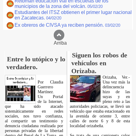
Retoman educación vial en escuelas de los
municipios de la zona del volcán.
05/02/20
Estudiantes del ITSZ obtienen el primer lugar nacional
en Zacatecas.
04/02/20
Ex obreros de CIVSA ya reciben pensión.
03/02/20
Arriba
Siguen los robos de
Entre lo utópico y lo
vehículos en
verdadero.
Orizaba.
Orizaba, Ver.-
Por Claudia
Una vez más la
Guerrero
delincuencia
Martínez.
hizo de las
​Un Portal
suyas y en
de la Internet,
pleno reto a las
que ha sido atacado
autoridades policiacas, se llevó un
sistemáticamente en redes
vehículo que estaba estacionado en
sociales, nos tuvo confianza,
la avenida de oriente 3, entre
al compartir un testimonio y
calles de norte 6 y 8 de esta
denuncia ciudadana realizada por
localidad orizabeña.
personas privadas de la libertad
dentro del Penal de La Toma, en
Se trata de una camioneta color