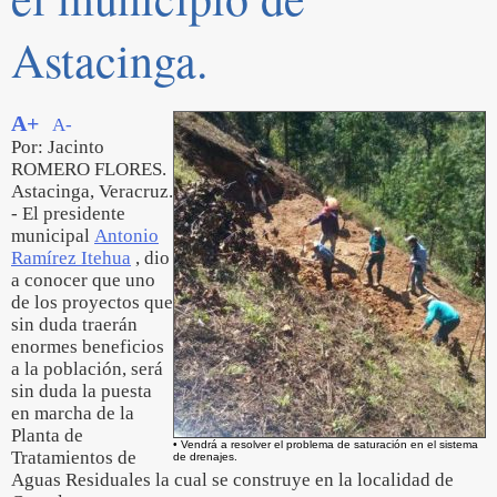
Astacinga.
A+
A-
Por: Jacinto
ROMERO FLORES.
Astacinga, Veracruz.
- El presidente
municipal
Antonio
Ramírez Itehua
, dio
a conocer que uno
de los proyectos que
sin duda traerán
enormes beneficios
a la población, será
sin duda la puesta
en marcha de la
Planta de
• Vendrá a resolver el problema de saturación en el sistema
Tratamientos de
de drenajes.
Aguas Residuales la cual se construye en la localidad de