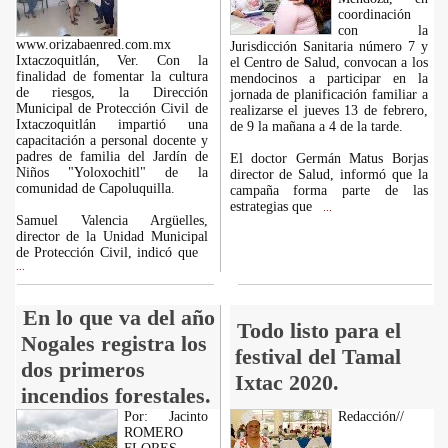
coordinación
con la
www.orizabaenred.com.mx
Jurisdicción Sanitaria número 7 y
Ixtaczoquitlán, Ver. Con la
el Centro de Salud, convocan a los
finalidad de fomentar la cultura
mendocinos a participar en la
de riesgos, la Dirección
jornada de planificación familiar a
Municipal de Protección Civil de
realizarse el jueves 13 de febrero,
Ixtaczoquitlán impartió una
de 9 la mañana a 4 de la tarde.
capacitación a personal docente y
padres de familia del Jardín de
El doctor Germán Matus Borjas
Niños "Yoloxochitl" de la
director de Salud, informó que la
comunidad de Capoluquilla.
campaña forma parte de las
estrategias que
...
Samuel Valencia Argüelles,
director de la Unidad Municipal
de Protección Civil, indicó que
...
En lo que va del año
Todo listo para el
Nogales registra los
festival del Tamal
dos primeros
Ixtac 2020.
incendios forestales.
Por: Jacinto
Redacción//
ROMERO