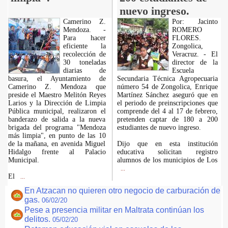
nuevo ingreso.
Camerino Z.
Por: Jacinto
Mendoza. -
ROMERO
Para hacer
FLORES.
eficiente la
Zongolica,
recolección de
Veracruz. - El
30 toneladas
director de la
diarias de
Escuela
basura, el Ayuntamiento de
Secundaria Técnica Agropecuaria
Camerino Z. Mendoza que
número 54 de Zongolica, Enrique
preside el Maestro Melitón Reyes
Martínez Sánchez aseguró que en
Larios y la Dirección de Limpia
el periodo de preinscripciones que
Pública municipal, realizaron el
comprende del 4 al 17 de febrero,
banderazo de salida a la nueva
pretenden captar de 180 a 200
brigada del programa "Mendoza
estudiantes de nuevo ingreso.
más limpia", en punto de las 10
de la mañana, en avenida Miguel
Dijo que en esta institución
Hidalgo frente al Palacio
educativa solicitan registro
Municipal.
alumnos de los municipios de Los
...
El
...
En Atzacan no quieren otro negocio de carburación de
gas.
06/02/20
Pese a presencia militar en Maltrata continúan los
delitos.
05/02/20