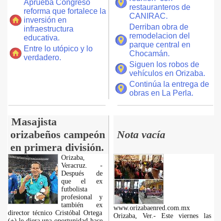
Aprueba Congreso
restauranteros de
reforma que fortalece la
CANIRAC.
inversión en
Derriban obra de
infraestructura
remodelacion del
educativa.
parque central en
Entre lo utópico y lo
Chocamán.
verdadero.
Siguen los robos de
vehículos en Orizaba.
Continúa la entrega de
obras en La Perla.
Masajista
orizabeños campeón
Nota vacía
en primera división.
Orizaba,
Veracruz. -
Después de
que el ex
futbolista
profesional y
también ex
www.orizabaenred.com.mx
director técnico Cristóbal Ortega
Orizaba, Ver.- Este viernes las
(+) le diera una oportunidad hace