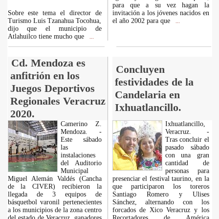
para que a su vez hagan la
Sobre este tema el director de
invitación a los jóvenes nacidos en
Turismo Luis Tzanahua Tocohua,
el año 2002 para que
...
dijo que el municipio de
Atlahuilco tiene mucho que
...
Cd. Mendoza es
Concluyen
anfitrión en los
festividades de la
Juegos Deportivos
Candelaria en
Regionales Veracruz
Ixhuatlancillo.
2020.
Camerino Z.
Ixhuatlancillo,
Mendoza. -
Veracruz. -
Este sábado
Tras concluir el
las
pasado sábado
instalaciones
con una gran
del Auditorio
cantidad de
Municipal
personas para
Miguel Alemán Valdés (Cancha
presenciar el festival taurino, en la
de la CIVER) recibieron la
que participaron los toreros
llegada de 3 equipos de
Santiago Romero y Ulises
básquetbol varonil pertenecientes
Sánchez, alternando con los
a los municipios de la zona centro
forcados de Xico Veracruz y los
del estado de Veracruz, ganadores
Recortadores de América