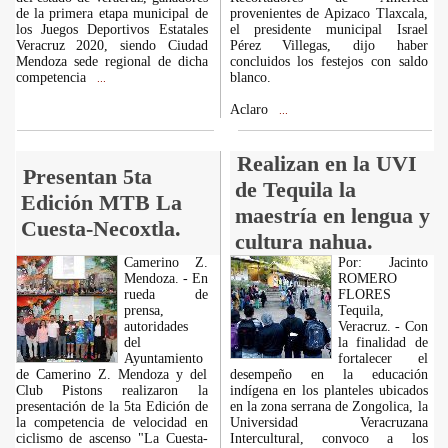
de la primera etapa municipal de
provenientes de Apizaco Tlaxcala,
los Juegos Deportivos Estatales
el presidente municipal Israel
Veracruz 2020, siendo Ciudad
Pérez Villegas, dijo haber
Mendoza sede regional de dicha
concluidos los festejos con saldo
competencia
blanco.
...
Aclaro
...
Realizan en la UVI
Presentan 5ta
de Tequila la
Edición MTB La
maestría en lengua y
Cuesta-Necoxtla.
cultura nahua.
Camerino Z.
Por: Jacinto
Mendoza. - En
ROMERO
rueda de
FLORES
prensa,
Tequila,
autoridades
Veracruz. - Con
del
la finalidad de
Ayuntamiento
fortalecer el
de Camerino Z. Mendoza y del
desempeño en la educación
Club Pistons realizaron la
indígena en los planteles ubicados
presentación de la 5ta Edición de
en la zona serrana de Zongolica, la
la competencia de velocidad en
Universidad Veracruzana
ciclismo de ascenso "La Cuesta-
Intercultural, convoco a los