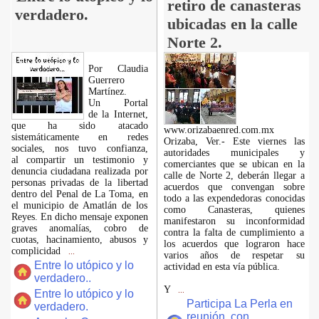
retiro de canasteras
verdadero.
ubicadas en la calle
Norte 2.
Por Claudia
Guerrero
Martínez.
​Un Portal
de la Internet,
que ha sido atacado
www.orizabaenred.com.mx
sistemáticamente en redes
Orizaba, Ver.- Este viernes las
sociales, nos tuvo confianza,
autoridades municipales y
al compartir un testimonio y
comerciantes que se ubican en la
denuncia ciudadana realizada por
calle de Norte 2, deberán llegar a
personas privadas de la libertad
acuerdos que convengan sobre
dentro del Penal de La Toma, en
todo a las expendedoras conocidas
el municipio de Amatlán de los
como Canasteras, quienes
Reyes. En dicho mensaje exponen
manifestaron su inconformidad
graves anomalías, cobro de
contra la falta de cumplimiento a
cuotas, hacinamiento, abusos y
los acuerdos que lograron hace
complicidad
...
varios años de respetar su
Entre lo utópico y lo
actividad en esta vía pública.
verdadero..
Y
...
Entre lo utópico y lo
Participa La Perla en
verdadero.
reunión con