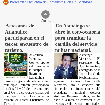
Presentan "Encuentro de Cantautores" en Cd. Mendoza.
Arriba
Artesanos de
En Astacinga se
Atlahuilco
abre la convocatoria
participaran en el
para tramitar la
tercer encuentro de
cartilla del servicio
turismo.
militar nacional.
Atlahuilco,
Astacinga,
Veracruz. -
Veracruz. - El
Con el apoyo
secretario del
del presidente
Ayuntamiento y
municipal
encargado de la
Raymundo
Junta Local de
Ixmatlahua
Reclutamiento
Lemus un grupo de artesanos del
ingeniero Andrés Tzompaxtle
municipio, estarán participando
Montalvo, dio a conocer que
los días 21 y 22 del presente mes
siguiendo las instrucciones del
en el Centro de Convenciones del
presidente municipal profesor
municipio de Coatzacoalcos
Antonio Ramírez Itehua, se ha
durante el Tercer Encuentro de
dado a la tarea de convocar a los
Turismo.
agentes y sub agentes municipales,