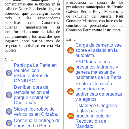
Procedencia en contra de los
comerciantes que se ubican en la
presidentes municipales de Úrsulo
calle de Norte 2, deberán llegar a
Galván, Bertín Bravo Montero, y
acuerdos que convengan sobre
de Ixhuatlán del Sureste, Raúl
todo a las expendedoras
González Martínez, con base en las
conocidas como Canasteras,
conclusiones presentadas por la
quienes manifestaron su
Comisión Permanente Instructora.
inconformidad contra la falta de
cumplimiento a los acuerdos que
En
...
lograron hace varios años de
Carga de cemento cae
respetar su actividad en esta vía
sobre el asfalto en la
pública.
autopista.
Y
...
SSP libera a tres
Participa La Perla en
presuntos ladrones y
reunión con
genera malestar de
restauranteros de
habitantes de La Perla
CANIRAC.
Realiza Comisión
Derriban obra de
Instructora dos
remodelacion del
audiencias de pruebas
parque central en
y alegatos.
Chocamán.
Establece Congreso
Siguen los robos de
reglas para el
vehículos en Orizaba.
procedimiento de
Continúa la entrega de
Revocación de
obras en La Perla.
Mandato.