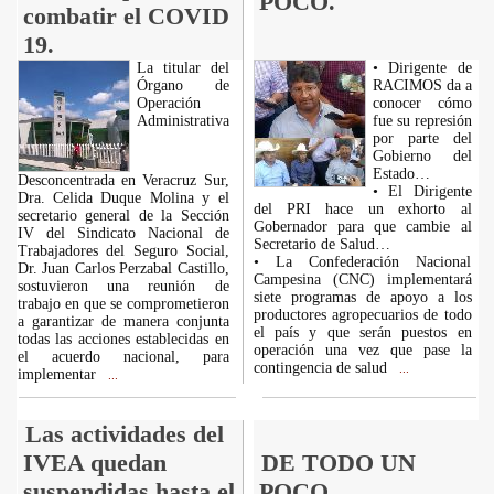
POCO.
combatir el COVID
19.
La titular del
• Dirigente de
Órgano de
RACIMOS da a
Operación
conocer cómo
Administrativa
fue su represión
por parte del
Gobierno del
Estado…
Desconcentrada en Veracruz Sur,
• El Dirigente
Dra. Celida Duque Molina y el
del PRI hace un exhorto al
secretario general de la Sección
Gobernador para que cambie al
IV del Sindicato Nacional de
Secretario de Salud…
Trabajadores del Seguro Social,
• La Confederación Nacional
Dr. Juan Carlos Perzabal Castillo,
Campesina (CNC) implementará
sostuvieron una reunión de
siete programas de apoyo a los
trabajo en que se comprometieron
productores agropecuarios de todo
a garantizar de manera conjunta
el país y que serán puestos en
todas las acciones establecidas en
operación una vez que pase la
el acuerdo nacional, para
contingencia de salud
...
implementar
...
Las actividades del
IVEA quedan
DE TODO UN
suspendidas hasta el
POCO.