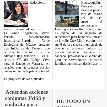
Redacción//
Ixtaczoquitlán,
Veracruz. -
Desde el pasado
seis de marzo
del año en
curso el
comerciante
www.orizabaenred.com.mx
Domingo Gómez Rodríguez, quien
El Grupo Legislativo Mixto
es dueño de un negocio de
Partido Revolucionario
refacciones para bicicletas ubicado
Institucional-Partido Verde
en la calle Díaz Mirón esquina con
Ecologista de México presentó
sur 6 de la cabecera municipal, de
una Iniciativa de Decreto que
buenas a primeras coloco un
reforma la fracción I y que
portón metálico poniendo un
adiciona una fracción I Bis al
candado, provocando el cierre del
artículo 373 del Código Civil
paso de servidumbre de varias
para el Estado de Veracruz, en
familias que radican desde hace
...
relación con las causales por las
cuales se pierde la patria potestad.
La propuesta de las diputadas
...
Acuerdan acciones
conjuntas IMSS y
DE TODO UN
sindicato para