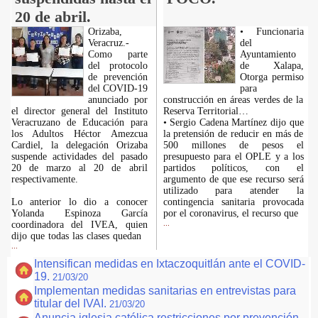
20 de abril.
Orizaba,
• Funcionaria
Veracruz.-
del
Como parte
Ayuntamiento
del protocolo
de Xalapa,
de prevención
Otorga permiso
del COVID-19
para
anunciado por
construcción en áreas verdes de la
el director general del Instituto
Reserva Territorial…
Veracruzano de Educación para
• Sergio Cadena Martínez dijo que
los Adultos Héctor Amezcua
la pretensión de reducir en más de
Cardiel, la delegación Orizaba
500 millones de pesos el
suspende actividades del pasado
presupuesto para el OPLE y a los
20 de marzo al 20 de abril
partidos políticos, con el
respectivamente.
argumento de que ese recurso será
utilizado para atender la
Lo anterior lo dio a conocer
contingencia sanitaria provocada
Yolanda Espinoza García
por el coronavirus, el recurso que
coordinadora del IVEA, quien
...
dijo que todas las clases quedan
...
Intensifican medidas en Ixtaczoquitlán ante el COVID-
19.
21/03/20
Implementan medidas sanitarias en entrevistas para
titular del IVAI.
21/03/20
Anuncia iglesia católica restricciones por prevención