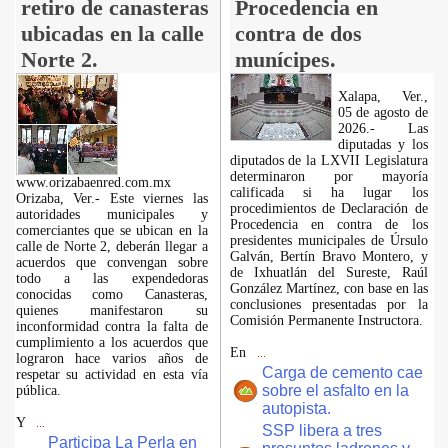
retiro de canasteras
Procedencia en
ubicadas en la calle
contra de dos
Norte 2.
munícipes.
Xalapa, Ver.,
05 de agosto de
2026.- Las
diputadas y los
diputados de la LXVII Legislatura
determinaron por mayoría
www.orizabaenred.com.mx
calificada si ha lugar los
Orizaba, Ver.- Este viernes las
procedimientos de Declaración de
autoridades municipales y
Procedencia en contra de los
comerciantes que se ubican en la
presidentes municipales de Úrsulo
calle de Norte 2, deberán llegar a
Galván, Bertín Bravo Montero, y
acuerdos que convengan sobre
de Ixhuatlán del Sureste, Raúl
todo a las expendedoras
González Martínez, con base en las
conocidas como Canasteras,
conclusiones presentadas por la
quienes manifestaron su
Comisión Permanente Instructora.
inconformidad contra la falta de
cumplimiento a los acuerdos que
En
...
lograron hace varios años de
Carga de cemento cae
respetar su actividad en esta vía
sobre el asfalto en la
pública.
autopista.
Y
...
SSP libera a tres
Participa La Perla en