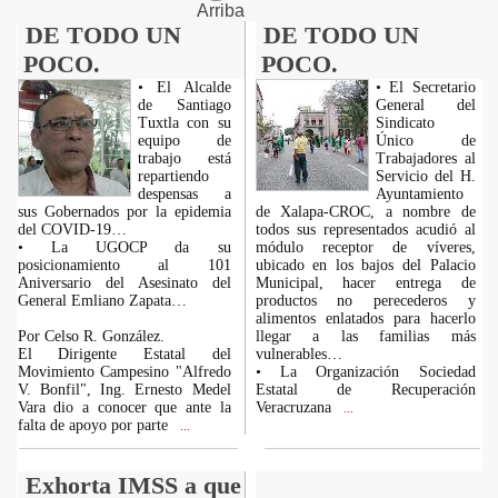
Arriba
DE TODO UN
DE TODO UN
POCO.
POCO.
• El Alcalde
• El Secretario
de Santiago
General del
Tuxtla con su
Sindicato
equipo de
Único de
trabajo está
Trabajadores al
repartiendo
Servicio del H.
despensas a
Ayuntamiento
sus Gobernados por la epidemia
de Xalapa-CROC, a nombre de
del COVID-19…
todos sus representados acudió al
• La UGOCP da su
módulo receptor de víveres,
posicionamiento al 101
ubicado en los bajos del Palacio
Aniversario del Asesinato del
Municipal, hacer entrega de
General Emliano Zapata…
productos no perecederos y
alimentos enlatados para hacerlo
Por Celso R. González.
llegar a las familias más
El Dirigente Estatal del
vulnerables…
Movimiento Campesino "Alfredo
• La Organización Sociedad
V. Bonfil", Ing. Ernesto Medel
Estatal de Recuperación
Vara dio a conocer que ante la
Veracruzana
...
falta de apoyo por parte
...
Exhorta IMSS a que