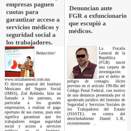
empresas paguen
Denuncian ante
cuotas para
FGR a exfuncionario
garantizar acceso a
que escupió a
servicios médicos y
médicos.
seguridad social a
los trabajadores.
La Fiscalía
Redacción//
General de la
República
(FGR) inició
una carpeta de
investigación
por el delito de
www.orizabaenred.com.mx
peligro de contagio, ilícito
El director general del Instituto
previsto en el artículo 199-Bis del
Mexicano del Seguro Social
Código Penal Federal, con motivo
(IMSS), Zoé Robledo, hizo un
de una denuncia presentada por el
llamado a los patrones, en
apoderado jurídico del Instituto de
particular a los grandes
Seguridad y Servicios Sociales de
empresarios, a realizar el pago
los Trabajadores del Estado
oportuno de sus cuotas, pues esto
(ISSSTE), en contra del
significa garantizar que los
derechohabiente Daniel L.R.,
trabajadores tengan seguridad
recientemente
...
social y acceso a servicios
médicos en el Instituto,