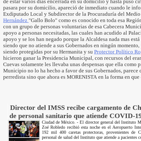
de estar varios días encerrada en su domicilio y hasta puso ci
pasara por su domicilio, apareció de inmediato cuando le inf
Exdiputado Local y Subdirector de la Procuraduría del Medi
Hernández
"Gallo Bolo" como es conocido en toda esa Regió
con un grupo de personas voluntarias de esa Cabecera Munic
apoyo a personas necesitadas, las cuales han acudido al Palac
apoyo y se los han negado porque la Alcaldesa nada mas está 
siendo que no atiende a sus Gobernados en ningún momento, 
siendo protegidas por su Hermanita y su
Protector Político R
hicieron ganar la Presidencia Municipal, con recursos del era
Cuevas solamente les llevaba unas despensas que ella como p
Municipio no lo ha hecho a favor de sus Gobernados, parece q
perredista sino que ahora es MORENISTA en la forma en que 
Director del IMSS recibe cargamento de Ch
de personal sanitario que atiende COVID-19
Ciudad de México. - El director general del Instituto
Zoé Robledo recibió esta noche en el Aeropuerto Int
192 mil 400 caretas protectoras, provenientes de C
personal de salud del Instituto que atiende a paciente