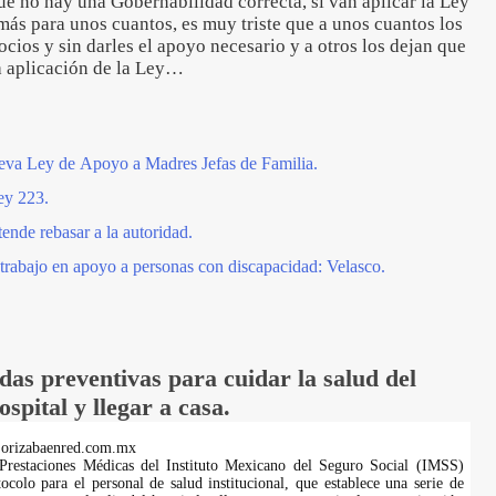
e no hay una Gobernabilidad correcta, si van aplicar la Ley
más para unos cuantos, es muy triste que a unos cuantos los
ocios y sin darles el apoyo necesario y a otros los dejan que
a aplicación de la Ley…
eva Ley de Apoyo a Madres Jefas de Familia.
ey 223.
ende rebasar a la autoridad.
 trabajo en apoyo a personas con discapacidad: Velasco.
as preventivas para cuidar la salud del
ospital y llegar a casa.
.orizabaenred.com.mx
Prestaciones Médicas del Instituto Mexicano del Seguro Social (IMSS)
tocolo para el personal de salud institucional, que establece una serie de