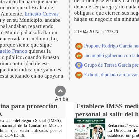
desorden y se ve muy claro qu
nta amarilla para que nadie
debe de ser pareja y no nada 
ormaron que el Exalcalde,
obligan a que cierren sus neg
o Ambiente,
Ernesto Cuevas
hagan su negocio sin ningun
n y en su Municipio, andaba
ipal andaban repartiendo
21/04/20
Nota 132520
io Municipal a solicitar un
encerrada en su domicilio,
porque siente que sigue
Propone Rodrigo García nu
ogelio Franco
quienes la
Incumplió gobierno con la l
rio público, cuando Ernesto
rimer autoridad de ese
Grupo de Teresa García pret
ue todo indica que ya no es
Exhorta diputado a reforzar
está actuando en no apoyar a
Arriba
ina para protección
Establece IMSS medid
.
personal al salir del h
 Mexicano del Seguro Social (IMSS),
ernacional de la Ciudad de México
Redacción// www
hina, que serán utilizadas por el
La Dirección de 
s con COVID-19.
estableció un pro