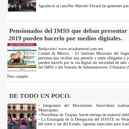
Agradeció al canciller Marcelo Ebrard las gestiones par
Pensionados del IMSS que deban presentar 
2019 pueden hacerlo por medios digitales.
Redacción// www.orizabaenred.com.mx
Ciudad de México. - El Instituto Mexicano del Segu
personas que reciban una pensión y estén obligadas a p
pueden hacerlo por la vía digital sin necesidad de salir 
del IMSS o del Sistema de Administración Tributaria (
Para cumplir
...
DE TODO UN POCO.
• Integrantes del Movimiento Antorchista realiza
Municipales…
• Perredistas de Tuxpan, hacen entrega de material mé
• La Encargada de la Delegación del ISSSTE en Verac
del norte y sur del Estado, cápsulas especiales para t