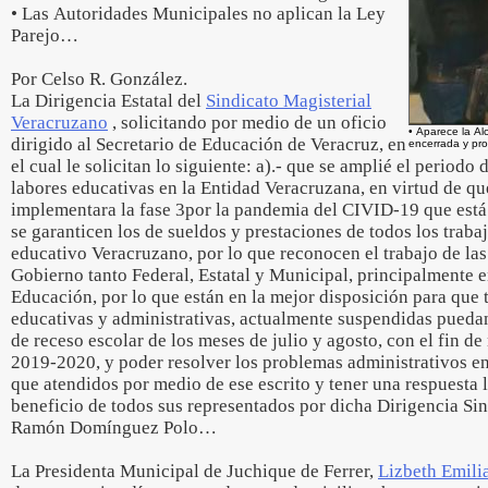
• Las Autoridades Municipales no aplican la Ley
Parejo…
Por Celso R. González.
La Dirigencia Estatal del
Sindicato Magisterial
Veracruzano
, solicitando por medio de un oficio
• Aparece la Al
dirigido al Secretario de Educación de Veracruz, en
encerrada y pro
el cual le solicitan lo siguiente: a).- que se amplié el periodo
labores educativas en la Entidad Veracruzana, en virtud de q
implementara la fase 3por la pandemia del CIVID-19 que está 
se garanticen los de sueldos y prestaciones de todos los traba
educativo Veracruzano, por lo que reconocen el trabajo de las 
Gobierno tanto Federal, Estatal y Municipal, principalmente e
Educación, por lo que están en la mejor disposición para que 
educativas y administrativas, actualmente suspendidas puedan
de receso escolar de los meses de julio y agosto, con el fin de
2019-2020, y poder resolver los problemas administrativos en
que atendidos por medio de ese escrito y tener una respuesta 
beneficio de todos sus representados por dicha Dirigencia Sin
Ramón Domínguez Polo…
La Presidenta Municipal de Juchique de Ferrer,
Lizbeth Emili