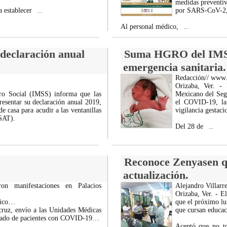
medidas preventiva
a establecer
por SARS-CoV-2, 
...
Al personal médico,
...
declaración anual
Suma HGRO del IMSS 
emergencia sanitaria.
Redacción// www
Orizaba, Ver. - 
ro Social (IMSS) informa que las
Mexicano del Seg
resentar su declaración anual 2019,
el COVID-19, la 
de casa para acudir a las ventanillas
vigilancia gestaci
SAT).
Del 28 de
...
Reconoce Zenyasen qu
actualización.
ron manifestaciones en Palacios
Alejandro Villarre
Orizaba, Ver. - E
dico…
que el próximo lun
ruz, envío a las Unidades Médicas
que cursan educaci
raslado de pacientes con COVID-19…
Aceptó que no to