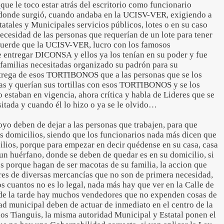
o
que le toco estar atrás del escritorio como funcionario
 donde surgió, cuando andaba en la UCISV-VER, exigiendo a
tatales y Municipales servicios públicos, lotes o en su caso
necesidad de las personas que requerían de un lote para tener
cuerde que la UCISV-VER, lucro con los famosos
ntregar DICONSA y ellos ya los tenían en su poder y fue
familias necesitadas organizado su padrón para su
trega de esos TORTIBONOS que a las personas que se los
rías y querían sus tortillas con esos TORTIBONOS y se los
estaban en vigencia, ahora crítica y habla de Lideres que se
itada y cuando él lo hizo o ya se le olvido…
yo deben de dejar a las personas que trabajen, para que
us domicilios, siendo que los funcionarios nada más dicen que
ilios, porque para empezar en decir quédense en su casa, casa
 un huérfano, donde se deben de quedar es en su domicilio, si
es porque hagan de ser macotas de su familia, la accion que
res de diversas mercancías que no son de primera necesidad,
os cuantos no es lo legal, nada más hay que ver en la Calle de
 de la tarde hay muchos vendedores que no expenden cosas de
ad municipal deben de actuar de inmediato en el centro de la
os Tianguis, la misma autoridad Municipal y Estatal ponen el