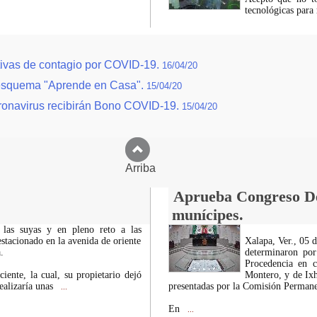
tecnológicas para 
tivas de contagio por COVID-19.
16/04/20
 esquema "Aprende en Casa".
15/04/20
oronavirus recibirán Bono COVID-19.
15/04/20
Arriba
Aprueba Congreso Dec
munícipes.
 las suyas y en pleno reto a las
estacionado en la avenida de oriente
Xalapa, Ver., 05 
.
determinaron por
Procedencia en c
iente, la cual, su propietario dejó
Montero, y de Ixh
ealizaría unas
presentadas por la Comisión Permanen
...
En
...