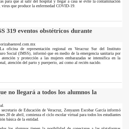
s para que al salir del hospital y llegar a casa se evite la contaminación
virus que produce la enfermedad COVID-19.
319 eventos obstétricos durante
.orizabaenred.com.mx
La oficina de representación regional en Veracruz Sur del Instituto
uro Social (IMSS), informó que en medio de la emergencia sanitaria por
atención y protección a las mujeres embarazadas se intensifica en la
onal, atención del parto y puerperio, así como al recién nacido.
e no llegará a todos los alumnos la
al.
l secretario de Educación de Veracruz, Zenyazen Escobar García informó
es 20 de abril, comienza el ciclo escolar virtual para todos los estudiantes
ón básica de la entidad.
dos los alumnos tienen la posibilidad de conectarse a las plataformas