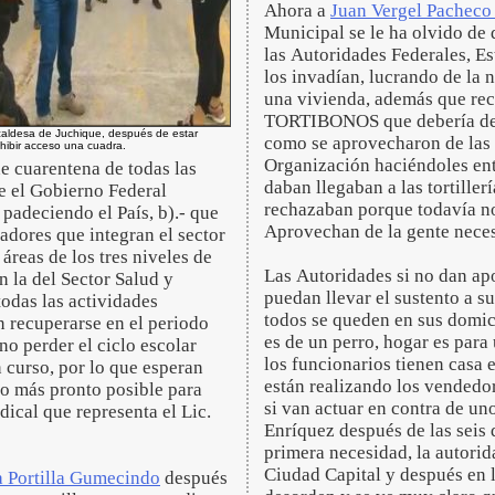
Ahora a
Juan Vergel Pachec
Municipal se le ha olvido de
las Autoridades Federales, Es
los invadían, lucrando de la 
una vivienda, además que re
TORTIBONOS que debería de e
caldesa de Juchique, después de estar
como se aprovecharon de las 
hibir acceso una cuadra.
Organización haciéndoles en
 de cuarentena de todas las
daban llegaban a las tortille
ue el Gobierno Federal
rechazaban porque todavía no 
padeciendo el País, b).- que
Aprovechan de la gente neces
jadores que integran el sector
áreas de los tres niveles de
Las Autoridades si no dan apo
n la del Sector Salud y
puedan llevar el sustento a s
todas las actividades
todos se queden en sus domic
 recuperarse en el periodo
es de un perro, hogar es para
 no perder el ciclo escolar
los funcionarios tienen casa 
 curso, por lo que esperan
están realizando los vendedo
lo más pronto posible para
si van actuar en contra de un
dical que representa el Lic.
Enríquez después de las seis
primera necesidad, la autorid
Ciudad Capital y después en l
a Portilla Gumecindo
después