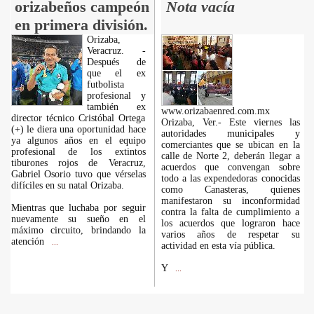
orizabeños campeón
Nota vacía
en primera división.
Orizaba,
Veracruz. -
Después de
que el ex
futbolista
profesional y
también ex
www.orizabaenred.com.mx
director técnico Cristóbal Ortega
Orizaba, Ver.- Este viernes las
(+) le diera una oportunidad hace
autoridades municipales y
ya algunos años en el equipo
comerciantes que se ubican en la
profesional de los extintos
calle de Norte 2, deberán llegar a
tiburones rojos de Veracruz,
acuerdos que convengan sobre
Gabriel Osorio tuvo que vérselas
todo a las expendedoras conocidas
difíciles en su natal Orizaba.
como Canasteras, quienes
manifestaron su inconformidad
Mientras que luchaba por seguir
contra la falta de cumplimiento a
nuevamente su sueño en el
los acuerdos que lograron hace
máximo circuito, brindando la
varios años de respetar su
atención
...
actividad en esta vía pública.
Y
...