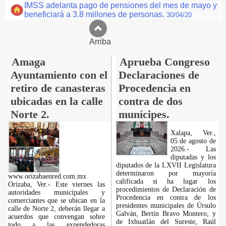
IMSS adelanta pago de pensiones del mes de mayo y
beneficiará a 3.8 millones de personas.
30/04/20
Arriba
Amaga
Aprueba Congreso
Ayuntamiento con el
Declaraciones de
retiro de canasteras
Procedencia en
ubicadas en la calle
contra de dos
Norte 2.
munícipes.
Xalapa, Ver.,
05 de agosto de
2026.- Las
diputadas y los
diputados de la LXVII Legislatura
determinaron por mayoría
www.orizabaenred.com.mx
calificada si ha lugar los
Orizaba, Ver.- Este viernes las
procedimientos de Declaración de
autoridades municipales y
Procedencia en contra de los
comerciantes que se ubican en la
presidentes municipales de Úrsulo
calle de Norte 2, deberán llegar a
Galván, Bertín Bravo Montero, y
acuerdos que convengan sobre
de Ixhuatlán del Sureste, Raúl
todo a las expendedoras