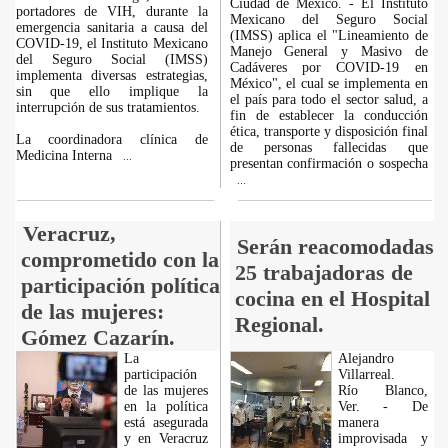
Ciudad de México. - El Instituto
portadores de VIH, durante la
Mexicano del Seguro Social
emergencia sanitaria a causa del
(IMSS) aplica el "Lineamiento de
COVID-19, el Instituto Mexicano
Manejo General y Masivo de
del Seguro Social (IMSS)
Cadáveres por COVID-19 en
implementa diversas estrategias,
México", el cual se implementa en
sin que ello implique la
el país para todo el sector salud, a
interrupción de sus tratamientos.
fin de establecer la conducción
ética, transporte y disposición final
La coordinadora clínica de
de personas fallecidas que
Medicina Interna
...
presentan confirmación o sospecha
...
Veracruz,
Serán reacomodadas
comprometido con la
25 trabajadoras de
participación política
cocina en el Hospital
de las mujeres:
Regional.
Gómez Cazarín.
La
Alejandro
participación
Villarreal.
de las mujeres
Río Blanco,
en la política
Ver. - De
está asegurada
manera
y en Veracruz
improvisada y