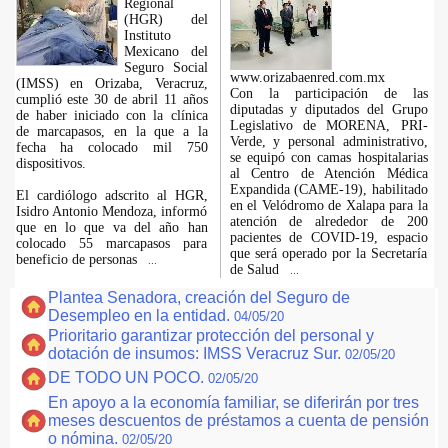
Regional
(HGR) del
Instituto
Mexicano del
Seguro Social
www.orizabaenred.com.mx
(IMSS) en Orizaba, Veracruz,
Con la participación de las
cumplió este 30 de abril 11 años
diputadas y diputados del Grupo
de haber iniciado con la clínica
Legislativo de MORENA, PRI-
de marcapasos, en la que a la
Verde, y personal administrativo,
fecha ha colocado mil 750
se equipó con camas hospitalarias
dispositivos.
al Centro de Atención Médica
Expandida (CAME-19), habilitado
El cardiólogo adscrito al HGR,
en el Velódromo de Xalapa para la
Isidro Antonio Mendoza, informó
atención de alrededor de 200
que en lo que va del año han
pacientes de COVID-19, espacio
colocado 55 marcapasos para
que será operado por la Secretaría
beneficio de personas
...
de Salud
...
Plantea Senadora, creación del Seguro de
Desempleo en la entidad.
04/05/20
Prioritario garantizar protección del personal y
dotación de insumos: IMSS Veracruz Sur.
02/05/20
DE TODO UN POCO.
02/05/20
En apoyo a la economía familiar, se diferirán por tres
meses descuentos de préstamos a cuenta de pensión
o nómina.
02/05/20