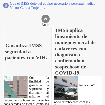
Que el IMSS dote del equipo necesario a personal médico:
Víctor García Trujeque.
Arriba
IMSS aplica
lineamiento de
manejo general de
Garantiza IMSS
cadáveres con
seguridad a
diagnóstico
pacientes con VIH.
confirmado o
sospechoso de
COVID-19.
Con la
finalidad de
garantizar la
Redacción//
seguridad y
disminuir al
máximo el
riesgo de contagio en pacientes
www.orizabaenred.com.mx
considerados de riesgo, como los