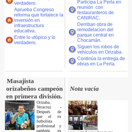
Participa La Perla en
verdadero.
reunión con
Aprueba Congreso
restauranteros de
reforma que fortalece la
CANIRAC.
inversión en
Derriban obra de
infraestructura
remodelacion del
educativa.
parque central en
Entre lo utópico y lo
Chocamán.
verdadero.
Siguen los robos de
vehículos en Orizaba.
Continúa la entrega de
obras en La Perla.
Masajista
orizabeños campeón
Nota vacía
en primera división.
Orizaba,
Veracruz. -
Después de
que el ex
futbolista
profesional y
también ex