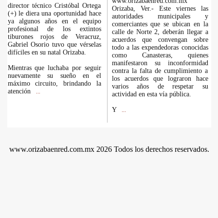
www.orizabaenred.com.mx
director técnico Cristóbal Ortega
Orizaba, Ver.- Este viernes las
(+) le diera una oportunidad hace
autoridades municipales y
ya algunos años en el equipo
comerciantes que se ubican en la
profesional de los extintos
calle de Norte 2, deberán llegar a
tiburones rojos de Veracruz,
acuerdos que convengan sobre
Gabriel Osorio tuvo que vérselas
todo a las expendedoras conocidas
difíciles en su natal Orizaba.
como Canasteras, quienes
manifestaron su inconformidad
Mientras que luchaba por seguir
contra la falta de cumplimiento a
nuevamente su sueño en el
los acuerdos que lograron hace
máximo circuito, brindando la
varios años de respetar su
atención
...
actividad en esta vía pública.
Y
...
www.orizabaenred.com.mx 2026 Todos los derechos reservados.