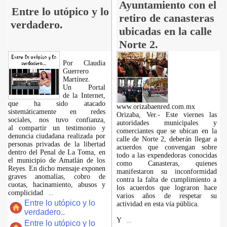
Ayuntamiento con el
Entre lo utópico y lo
retiro de canasteras
verdadero.
ubicadas en la calle
Norte 2.
Por Claudia
Guerrero
Martínez.
​Un Portal
de la Internet,
que ha sido atacado
www.orizabaenred.com.mx
sistemáticamente en redes
Orizaba, Ver.- Este viernes las
sociales, nos tuvo confianza,
autoridades municipales y
al compartir un testimonio y
comerciantes que se ubican en la
denuncia ciudadana realizada por
calle de Norte 2, deberán llegar a
personas privadas de la libertad
acuerdos que convengan sobre
dentro del Penal de La Toma, en
todo a las expendedoras conocidas
el municipio de Amatlán de los
como Canasteras, quienes
Reyes. En dicho mensaje exponen
manifestaron su inconformidad
graves anomalías, cobro de
contra la falta de cumplimiento a
cuotas, hacinamiento, abusos y
los acuerdos que lograron hace
complicidad
...
varios años de respetar su
Entre lo utópico y lo
actividad en esta vía pública.
verdadero..
Y
...
Entre lo utópico y lo