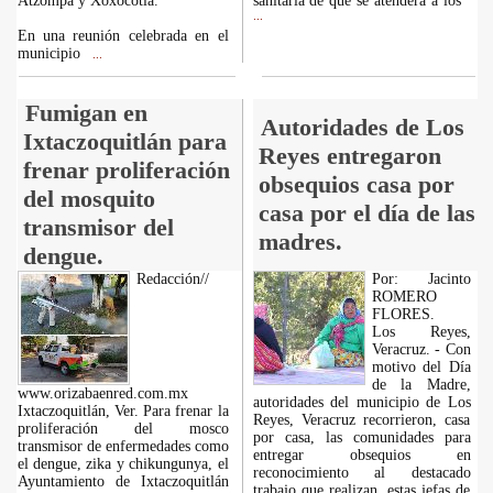
Atzompa y Xoxocotla.
sanitaria de que se atenderá a los
...
En una reunión celebrada en el
municipio
...
Fumigan en
Autoridades de Los
Ixtaczoquitlán para
Reyes entregaron
frenar proliferación
obsequios casa por
del mosquito
casa por el día de las
transmisor del
madres.
dengue.
Redacción//
Por: Jacinto
ROMERO
FLORES.
Los Reyes,
Veracruz. - Con
motivo del Día
de la Madre,
www.orizabaenred.com.mx
autoridades del municipio de Los
Ixtaczoquitlán, Ver. Para frenar la
Reyes, Veracruz recorrieron, casa
proliferación del mosco
por casa, las comunidades para
transmisor de enfermedades como
entregar obsequios en
el dengue, zika y chikungunya, el
reconocimiento al destacado
Ayuntamiento de Ixtaczoquitlán
trabajo que realizan, estas jefas de