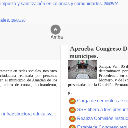
 limpieza y sanitización en colonias y comunidades.
20/05/20
gales.
19/05/20
Arriba
Aprueba Congreso Dec
munícipes.
Xalapa, Ver., 05 
icamente en redes sociales, nos tuvo
determinaron por
ciudadana realizada por personas
Procedencia en c
 en el municipio de Amatlán de los
Montero, y de Ixh
 cobro de cuotas, hacinamiento,
presentadas por la Comisión Permanen
En
...
Carga de cemento cae sobr
SSP libera a tres presun
 infraestructura educativa.
Realiza Comisión Instruc
Establece Congreso regl