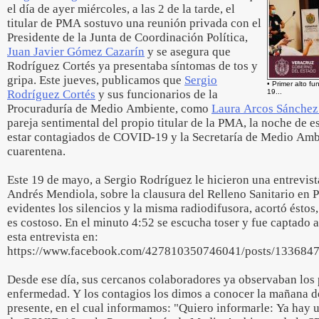
el día de ayer miércoles, a las 2 de la tarde, el
titular de PMA sostuvo una reunión privada con el
Presidente de la Junta de Coordinación Política,
Juan Javier Gómez Cazarín
y se asegura que
Rodríguez Cortés ya presentaba síntomas de tos y
gripa. Este jueves, publicamos que
Sergio
• Primer alto f
Rodríguez Cortés
y sus funcionarios de la
19...
Procuraduría de Medio Ambiente, como
Laura Arcos Sánche
pareja sentimental del propio titular de la PMA, la noche de e
estar contagiados de COVID-19 y la Secretaría de Medio Amb
cuarentena.
Este 19 de mayo, a Sergio Rodríguez le hicieron una entrevist
Andrés Mendiola, sobre la clausura del Relleno Sanitario en P
evidentes los silencios y la misma radiodifusora, acortó éstos
es costoso. En el minuto 4:52 se escucha toser y fue captado a
esta entrevista en:
https://www.facebook.com/427810350746041/posts/133684
Desde ese día, sus cercanos colaboradores ya observaban los 
enfermedad. Y los contagios los dimos a conocer la mañana d
presente, en el cual informamos: "Quiero informarle: Ya hay 