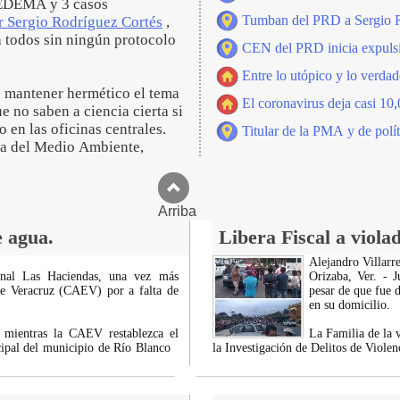
SEDEMA y 3 casos
Tumban del PRD a Sergio 
r Sergio Rodríguez Cortés
,
a todos sin ningún protocolo
CEN del PRD inicia expulsi
Entre lo utópico y lo verdad
e mantener hermético el tema
El coronavirus deja casi 10
e no saben a ciencia cierta si
en las oficinas centrales.
Titular de la PMA y de polít
ría del Medio Ambiente,
Arriba
e agua.
Libera Fiscal a violad
Alejandro Villarre
onal Las Haciendas, una vez más
Orizaba, Ver. - 
de Veracruz (CAEV) por a falta de
pesar de que fue 
en su domicilio.
, mientras la CAEV restablezca el
La Familia de la v
cipal del municipio de Río Blanco
la Investigación de Delitos de Viole