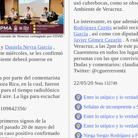
usó cubrebocas, como se obse
Ambiente de Veracruz.
Lo interesante, es que ademá
Rodríguez Cortés
acudió reci
García
, así como con diputa
uncionario de Veracruz contagiado por COVID-
Javier Gómez Cazarín
. A cuá
Veracruz, a las 2pm de este
z
y
Daniela Neyra García
,
Cuarentena en todos los luga
ste miércoles, se les confirmó
personas con las que convivió
iente deberá ponerse en
Dudas y comentarios: claud
Twitter: @cguerreromtz
a por parte del comentarista
22/05/20
Nota 132749
oza Rica, en la cual, fueron
, pues el tiempo radiofónico
l aire. La liga para escuchar
Entre lo utópico y lo verdad
Señalan de incompetente a 
7109842356/
Entre lo utópico y lo verdad
primeros signos de la
Entre lo utópico y lo verdad
el pasado 20 de mayo del
un caso positivo confirmado
Niega Sergio Rodríguez a F