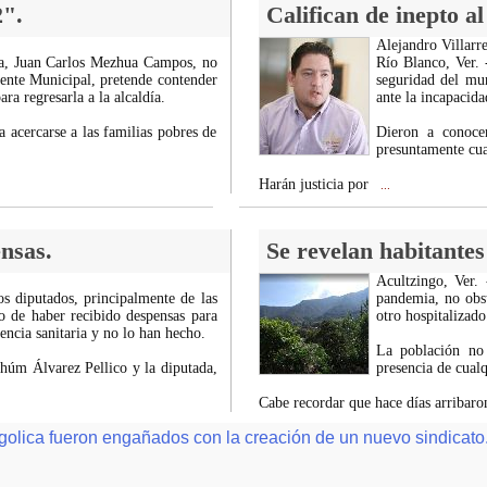
2".
Califican de inepto al
Alejandro Villarre
ca, Juan Carlos Mezhua Campos, no
Río Blanco, Ver. 
dente Municipal, pretende contender
seguridad del mu
ra regresarla a la alcaldía.
ante la incapacida
a acercarse a las familias pobres de
Dieron a conoce
presuntamente cuat
Harán justicia por
...
nsas.
Se revelan habitantes
Acultzingo, Ver.
os diputados, principalmente de las
pandemia, no obst
o de haber recibido despensas para
otro hospitalizado
encia sanitaria y no lo han hecho.
La población no 
ahúm Álvarez Pellico y la diputada,
presencia de cualq
Cabe recordar que hace días arribaro
olica fueron engañados con la creación de un nuevo sindicato