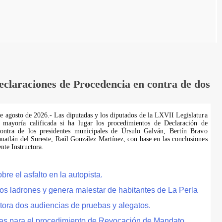
laraciones de Procedencia en contra de dos
de agosto de 2026.- Las diputadas y los diputados de la LXVII Legislatura
 mayoría calificada si ha lugar los procedimientos de Declaración de
ontra de los presidentes municipales de Úrsulo Galván, Bertín Bravo
uatlán del Sureste, Raúl González Martínez, con base en las conclusiones
te Instructora.
e el asfalto en la autopista.
tos ladrones y genera malestar de habitantes de La Perla
tora dos audiencias de pruebas y alegatos.
as para el procedimiento de Revocación de Mandato.