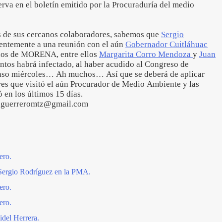
rva en el boletín emitido por la Procuraduría del medio
s de sus cercanos colaboradores, sabemos que
Sergio
entemente a una reunión con el aún
Gobernador Cuitláhuac
dos de MORENA, entre ellos
Margarita Corro Mendoza
y
Juan
ntos habrá infectado, al haber acudido al Congreso de
 paso miércoles… Ah muchos… Así que se deberá de aplicar
res que visitó el aún Procurador de Medio Ambiente y las
 en los últimos 15 días.
iaguerreromtz@gmail.com
ero.
Sergio Rodríguez en la PMA.
ero.
ero.
idel Herrera.