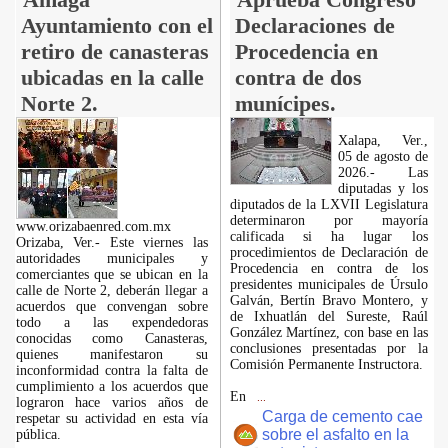
Ayuntamiento con el
Declaraciones de
retiro de canasteras
Procedencia en
ubicadas en la calle
contra de dos
Norte 2.
munícipes.
Xalapa, Ver.,
05 de agosto de
2026.- Las
diputadas y los
diputados de la LXVII Legislatura
determinaron por mayoría
www.orizabaenred.com.mx
calificada si ha lugar los
Orizaba, Ver.- Este viernes las
procedimientos de Declaración de
autoridades municipales y
Procedencia en contra de los
comerciantes que se ubican en la
presidentes municipales de Úrsulo
calle de Norte 2, deberán llegar a
Galván, Bertín Bravo Montero, y
acuerdos que convengan sobre
de Ixhuatlán del Sureste, Raúl
todo a las expendedoras
González Martínez, con base en las
conocidas como Canasteras,
conclusiones presentadas por la
quienes manifestaron su
Comisión Permanente Instructora.
inconformidad contra la falta de
cumplimiento a los acuerdos que
En
...
lograron hace varios años de
Carga de cemento cae
respetar su actividad en esta vía
sobre el asfalto en la
pública.