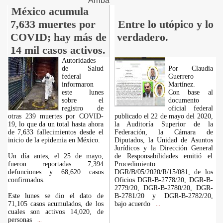
Arriba
México acumula
7,633 muertes por
Entre lo utópico y lo
COVID; hay más de
verdadero.
14 mil casos activos.
Autoridades
de Salud
Por Claudia
federal
Guerrero
informaron
Martínez.
este lunes
Con base al
sobre el
documento
registro de
oficial federal
otras 239 muertes por COVID-
publicado el 22 de mayo del 2020,
19, lo que da un total hasta ahora
la Auditoría Superior de la
de 7,633 fallecimientos desde el
Federación, la Cámara de
inicio de la epidemia en México.
Diputados, la Unidad de Asuntos
Jurídicos y la Dirección General
Un día antes, el 25 de mayo,
de Responsabilidades emitió el
fueron reportadas 7,394
Procedimiento
defunciones y 68,620 casos
DGR/B/05/2020/R/15/081, de los
confirmados.
Oficios DGR-B-2778/20, DGR-B-
2779/20, DGR-B-2780/20, DGR-
Este lunes se dio el dato de
B-2781/20 y DGR-B-2782/20,
71,105 casos acumulados, de los
bajo acuerdo
...
cuales son activos 14,020, de
personas
...