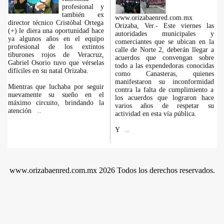
profesional y
también ex
www.orizabaenred.com.mx
director técnico Cristóbal Ortega
Orizaba, Ver.- Este viernes las
(+) le diera una oportunidad hace
autoridades municipales y
ya algunos años en el equipo
comerciantes que se ubican en la
profesional de los extintos
calle de Norte 2, deberán llegar a
tiburones rojos de Veracruz,
acuerdos que convengan sobre
Gabriel Osorio tuvo que vérselas
todo a las expendedoras conocidas
difíciles en su natal Orizaba.
como Canasteras, quienes
manifestaron su inconformidad
Mientras que luchaba por seguir
contra la falta de cumplimiento a
nuevamente su sueño en el
los acuerdos que lograron hace
máximo circuito, brindando la
varios años de respetar su
atención
...
actividad en esta vía pública.
Y
...
www.orizabaenred.com.mx 2026 Todos los derechos reservados.