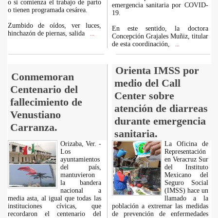
o si comienza el trabajo de parto
emergencia sanitaria por COVID-
o tienen programada cesárea.
19.
Zumbido de oídos, ver luces,
En este sentido, la doctora
hinchazón de piernas, salida
...
Concepción Grajales Muñiz, titular
de esta coordinación,
...
Orienta IMSS por
Conmemoran
medio del Call
Centenario del
Center sobre
fallecimiento de
atención de diarreas
Venustiano
durante emergencia
Carranza.
sanitaria.
Orizaba, Ver. -
La Oficina de
Los
Representación
ayuntamientos
en Veracruz Sur
del país,
del Instituto
mantuvieron
Mexicano del
la bandera
Seguro Social
nacional a
(IMSS) hace un
media asta, al igual que todas las
llamado a la
instituciones cívicas, que
población a extremar las medidas
recordaron el centenario del
de prevención de enfermedades