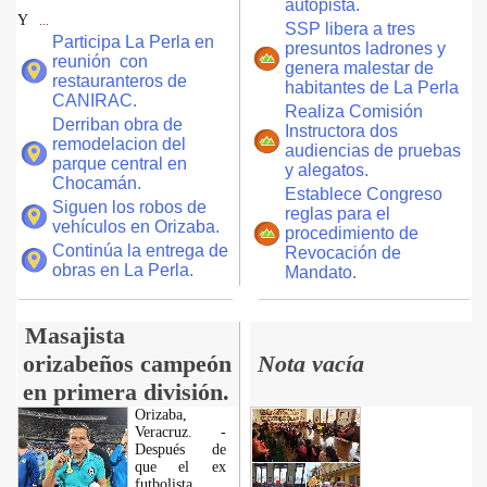
autopista.
Y
...
SSP libera a tres
Participa La Perla en
presuntos ladrones y
reunión con
genera malestar de
restauranteros de
habitantes de La Perla
CANIRAC.
Realiza Comisión
Derriban obra de
Instructora dos
remodelacion del
audiencias de pruebas
parque central en
y alegatos.
Chocamán.
Establece Congreso
Siguen los robos de
reglas para el
vehículos en Orizaba.
procedimiento de
Continúa la entrega de
Revocación de
obras en La Perla.
Mandato.
Masajista
orizabeños campeón
Nota vacía
en primera división.
Orizaba,
Veracruz. -
Después de
que el ex
futbolista