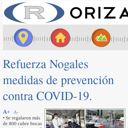
Refuerza Nogales
medidas de prevención
contra COVID-19.
A+
A-
• Se regalaron más
de 800 cubre bocas