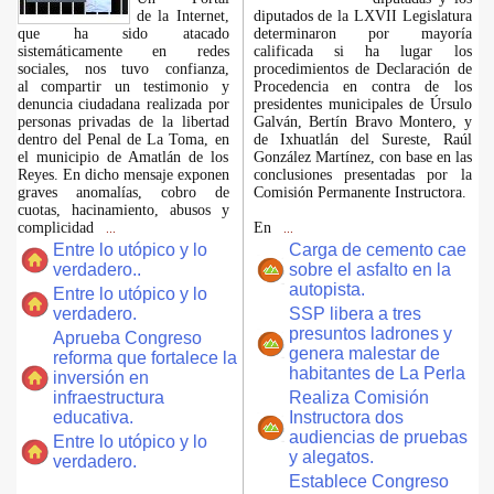
de la Internet,
diputados de la LXVII Legislatura
que ha sido atacado
determinaron por mayoría
sistemáticamente en redes
calificada si ha lugar los
sociales, nos tuvo confianza,
procedimientos de Declaración de
al compartir un testimonio y
Procedencia en contra de los
denuncia ciudadana realizada por
presidentes municipales de Úrsulo
personas privadas de la libertad
Galván, Bertín Bravo Montero, y
dentro del Penal de La Toma, en
de Ixhuatlán del Sureste, Raúl
el municipio de Amatlán de los
González Martínez, con base en las
Reyes. En dicho mensaje exponen
conclusiones presentadas por la
graves anomalías, cobro de
Comisión Permanente Instructora.
cuotas, hacinamiento, abusos y
complicidad
En
...
...
Entre lo utópico y lo
Carga de cemento cae
verdadero..
sobre el asfalto en la
autopista.
Entre lo utópico y lo
verdadero.
SSP libera a tres
presuntos ladrones y
Aprueba Congreso
genera malestar de
reforma que fortalece la
habitantes de La Perla
inversión en
infraestructura
Realiza Comisión
educativa.
Instructora dos
audiencias de pruebas
Entre lo utópico y lo
y alegatos.
verdadero.
Establece Congreso