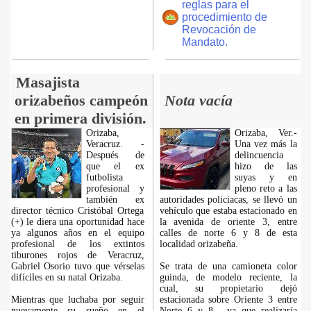
reglas para el
procedimiento de
Revocación de
Mandato.
Masajista
orizabeños campeón
Nota vacía
en primera división.
Orizaba,
Orizaba, Ver.-
Veracruz. -
Una vez más la
Después de
delincuencia
que el ex
hizo de las
futbolista
suyas y en
profesional y
pleno reto a las
también ex
autoridades policiacas, se llevó un
director técnico Cristóbal Ortega
vehículo que estaba estacionado en
(+) le diera una oportunidad hace
la avenida de oriente 3, entre
ya algunos años en el equipo
calles de norte 6 y 8 de esta
profesional de los extintos
localidad orizabeña.
tiburones rojos de Veracruz,
Gabriel Osorio tuvo que vérselas
Se trata de una camioneta color
difíciles en su natal Orizaba.
guinda, de modelo reciente, la
cual, su propietario dejó
Mientras que luchaba por seguir
estacionada sobre Oriente 3 entre
nuevamente su sueño en el
Norte 6 y 8, ya que realizaría