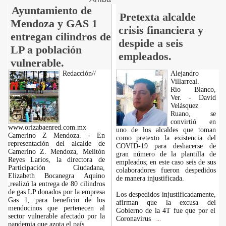
Ayuntamiento de
Pretexta alcalde
Mendoza y GAS 1
crisis financiera y
entregan cilindros de
despide a seis
LP a población
empleados.
vulnerable.
Redacción//
Alejandro
Villarreal.
Río Blanco,
Ver. - David
Velásquez
Ruano, se
convirtió en
www.orizabaenred.com.mx
uno de los alcaldes que toman
Camerino Z Mendoza. - En
como pretexto la existencia del
representación del alcalde de
COVID-19 para deshacerse de
Camerino Z. Mendoza, Melitón
gran número de la plantilla de
Reyes Larios, la directora de
empleados; en este caso seis de sus
Participación Ciudadana,
colaboradores fueron despedidos
Elizabeth Bocanegra Aquino
de manera injustificada.
,realizó la entrega de 80 cilindros
de gas LP donados por la empresa
Los despedidos injustificadamente,
Gas 1, para beneficio de los
afirman que la excusa del
mendocinos que pertenecen al
Gobierno de la 4T fue que por el
sector vulnerable afectado por la
Coronavirus
...
pandemia que azota el país.