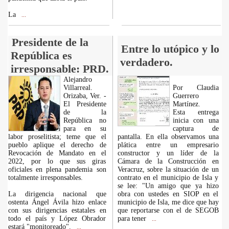
La
...
Presidente de la
Entre lo utópico y lo
República es
verdadero.
irresponsable: PRD.
Alejandro
Villarreal.
Por Claudia
Orizaba, Ver. -
Guerrero
El Presidente
Martínez.
de la
Esta entrega
República no
inicia con una
para en su
captura de
labor proselitista; teme que el
pantalla. En ella observamos una
pueblo aplique el derecho de
plática entre un empresario
Revocación de Mandato en el
constructor y un líder de la
2022, por lo que sus giras
Cámara de la Construcción en
oficiales en plena pandemia son
Veracruz, sobre la situación de un
totalmente irresponsables.
contrato en el municipio de Isla y
se lee: "Un amigo que ya hizo
La dirigencia nacional que
obra con ustedes en SIOP en el
ostenta Ángel Ávila hizo enlace
municipio de Isla, me dice que hay
con sus dirigencias estatales en
que reportarse con el de SEGOB
todo el país y López Obrador
para tener
...
estará "monitoreado".
...