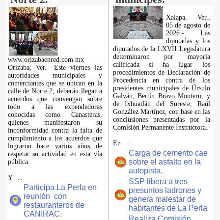
Xalapa, Ver.,
05 de agosto de
2026.- Las
diputadas y los
diputados de la LXVII Legislatura
determinaron por mayoría
www.orizabaenred.com.mx
calificada si ha lugar los
Orizaba, Ver.- Este viernes las
procedimientos de Declaración de
autoridades municipales y
Procedencia en contra de los
comerciantes que se ubican en la
presidentes municipales de Úrsulo
calle de Norte 2, deberán llegar a
Galván, Bertín Bravo Montero, y
acuerdos que convengan sobre
de Ixhuatlán del Sureste, Raúl
todo a las expendedoras
González Martínez, con base en las
conocidas como Canasteras,
conclusiones presentadas por la
quienes manifestaron su
Comisión Permanente Instructora.
inconformidad contra la falta de
cumplimiento a los acuerdos que
En
...
lograron hace varios años de
Carga de cemento cae
respetar su actividad en esta vía
sobre el asfalto en la
pública.
autopista.
Y
...
SSP libera a tres
Participa La Perla en
presuntos ladrones y
reunión con
genera malestar de
restauranteros de
habitantes de La Perla
CANIRAC.
Realiza Comisión