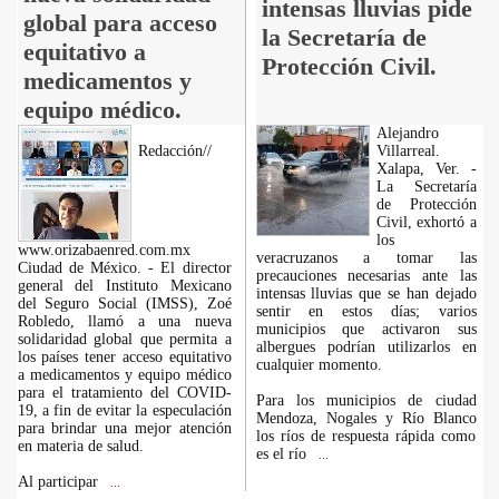
intensas lluvias pide
global para acceso
la Secretaría de
equitativo a
Protección Civil.
medicamentos y
equipo médico.
Alejandro
Redacción//
Villarreal.
Xalapa, Ver. -
La Secretaría
de Protección
Civil, exhortó a
los
www.orizabaenred.com.mx
veracruzanos a tomar las
Ciudad de México. - El director
precauciones necesarias ante las
general del Instituto Mexicano
intensas lluvias que se han dejado
del Seguro Social (IMSS), Zoé
sentir en estos días; varios
Robledo, llamó a una nueva
municipios que activaron sus
solidaridad global que permita a
albergues podrían utilizarlos en
los países tener acceso equitativo
cualquier momento.
a medicamentos y equipo médico
para el tratamiento del COVID-
Para los municipios de ciudad
19, a fin de evitar la especulación
Mendoza, Nogales y Río Blanco
para brindar una mejor atención
los ríos de respuesta rápida como
en materia de salud.
es el río
...
Al participar
...