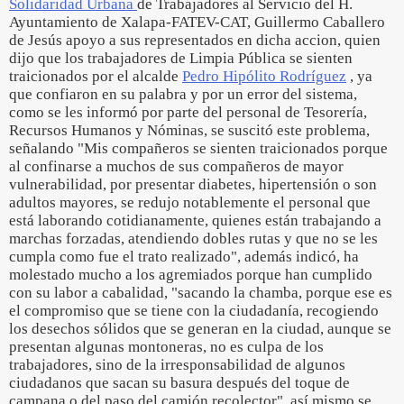
Solidaridad Urbana
de Trabajadores al Servicio del H.
Ayuntamiento de Xalapa-FATEV-CAT, Guillermo Caballero
de Jesús apoyo a sus representados en dicha accion, quien
dijo que los trabajadores de Limpia Pública se sienten
traicionados por el alcalde
Pedro Hipólito Rodríguez
, ya
que confiaron en su palabra y por un error del sistema,
como se les informó por parte del personal de Tesorería,
Recursos Humanos y Nóminas, se suscitó este problema,
señalando "Mis compañeros se sienten traicionados porque
al confinarse a muchos de sus compañeros de mayor
vulnerabilidad, por presentar diabetes, hipertensión o son
adultos mayores, se redujo notablemente el personal que
está laborando cotidianamente, quienes están trabajando a
marchas forzadas, atendiendo dobles rutas y que no se les
cumpla como fue el trato realizado", además indicó, ha
molestado mucho a los agremiados porque han cumplido
con su labor a cabalidad, "sacando la chamba, porque ese es
el compromiso que se tiene con la ciudadanía, recogiendo
los desechos sólidos que se generan en la ciudad, aunque se
presentan algunas montoneras, no es culpa de los
trabajadores, sino de la irresponsabilidad de algunos
ciudadanos que sacan su basura después del toque de
campana o del paso del camión recolector", así mismo se