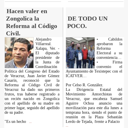
Hacen valer en
Zongolica la
DE TODO UN
Reforma al Código
POCO.
Civil.
Alejandro
• Cabildos
Villarreal.
aprobaron la
Xalapa, Ver. -
Reforma
El diputado
Electoral a su
presidente de
conveniencia…
la Junta de
• Firma
Coordinación
convenio el
Política del Congreso del Estado
Ayuntamiento de Texistepec con el
de Veracruz, Juan Javier Gómez
ICATVER…
Casarín, reconoció que la
Reforma al Código Civil de
Por Celso R. González.
Veracruz ha dado sus primeros
La Dirigencia Estatal del
frutos, tras haberse registrado a
Movimiento Antorchistas de
un recién nacido en Zongolica
Veracruz, que encabeza Samuel
con el apellido de su madre en
Aguirre Ochoa anuncio una
primer lugar, seguido del apellido
movilización para este día lunes a
de su padre.
temprana hora, siendo el punto de
reunión en la Plaza Sebastián
"Es un hecho
Lerdo de Tejada, frente a Palacio
...
...