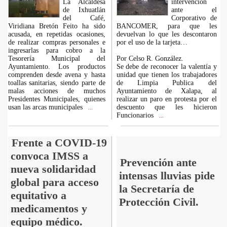
La Alcaldesa
intervención
de Ixhuatlán
ante el
del Café,
Corporativo de
Viridiana Bretón Feito ha sido
BANCOMER, para que les
acusada, en repetidas ocasiones,
devuelvan lo que les descontaron
de realizar compras personales e
por el uso de la tarjeta…
ingresarlas para cobro a la
Tesorería Municipal del
Por Celso R. González.
Ayuntamiento. Los productos
Se debe de reconocer la valentía y
comprenden desde avena y hasta
unidad que tienen los trabajadores
toallas sanitarias, siendo parte de
de Limpia Publica del
malas acciones de muchos
Ayuntamiento de Xalapa, al
Presidentes Municipales, quienes
realizar un paro en protesta por el
usan las arcas municipales
descuento que les hicieron
...
Funcionarios
...
Frente a COVID-19
convoca IMSS a
Prevención ante
nueva solidaridad
intensas lluvias pide
global para acceso
la Secretaría de
equitativo a
Protección Civil.
medicamentos y
equipo médico.