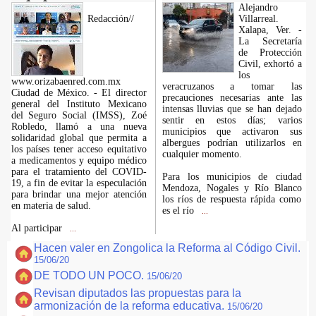
Alejandro
Redacción//
Villarreal.
Xalapa, Ver. -
La Secretaría
de Protección
Civil, exhortó a
los
www.orizabaenred.com.mx
veracruzanos a tomar las
Ciudad de México. - El director
precauciones necesarias ante las
general del Instituto Mexicano
intensas lluvias que se han dejado
del Seguro Social (IMSS), Zoé
sentir en estos días; varios
Robledo, llamó a una nueva
municipios que activaron sus
solidaridad global que permita a
albergues podrían utilizarlos en
los países tener acceso equitativo
cualquier momento.
a medicamentos y equipo médico
para el tratamiento del COVID-
Para los municipios de ciudad
19, a fin de evitar la especulación
Mendoza, Nogales y Río Blanco
para brindar una mejor atención
los ríos de respuesta rápida como
en materia de salud.
es el río
...
Al participar
...
Hacen valer en Zongolica la Reforma al Código Civil.
15/06/20
DE TODO UN POCO.
15/06/20
Revisan diputados las propuestas para la
armonización de la reforma educativa.
15/06/20