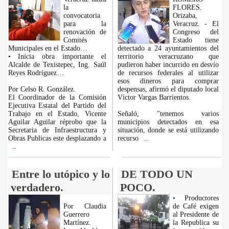
la
FLORES.
convocatoria
Orizaba,
para la
Veracruz. - El
renovación de
Congreso del
Comités
Estado tiene
Municipales en el Estado…
detectado a 24 ayuntamientos del
• Inicia obra importante el
territorio veracruzano que
Alcalde de Texistepec, Ing. Saúl
pudieron haber incurrido en desvío
Reyes Rodríguez…
de recursos federales al utilizar
esos dineros para comprar
Por Celso R. González.
despensas, afirmó el diputado local
El Coordinador de la Comisión
Víctor Vargas Barrientos.
Ejecutiva Estatal del Partido del
Trabajo en el Estado, Vicente
Señaló, "tenemos varios
Aguilar Aguilar réprobo que la
municipios detectados en esa
Secretaria de Infraestructura y
situación, donde se está utilizando
Obras Publicas este desplazando a
recurso
...
...
Entre lo utópico y lo
DE TODO UN
verdadero.
POCO.
• Productores
Por Claudia
de Café exigen
Guerrero
al Presidente de
Martínez.
la Republica su