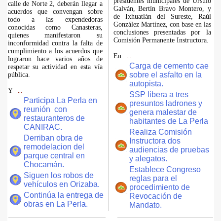
presidentes municipales de Úrsulo
calle de Norte 2, deberán llegar a
Galván, Bertín Bravo Montero, y
acuerdos que convengan sobre
de Ixhuatlán del Sureste, Raúl
todo a las expendedoras
González Martínez, con base en las
conocidas como Canasteras,
conclusiones presentadas por la
quienes manifestaron su
Comisión Permanente Instructora.
inconformidad contra la falta de
cumplimiento a los acuerdos que
En
...
lograron hace varios años de
Carga de cemento cae
respetar su actividad en esta vía
sobre el asfalto en la
pública.
autopista.
Y
...
SSP libera a tres
Participa La Perla en
presuntos ladrones y
reunión con
genera malestar de
restauranteros de
habitantes de La Perla
CANIRAC.
Realiza Comisión
Derriban obra de
Instructora dos
remodelacion del
audiencias de pruebas
parque central en
y alegatos.
Chocamán.
Establece Congreso
Siguen los robos de
reglas para el
vehículos en Orizaba.
procedimiento de
Continúa la entrega de
Revocación de
obras en La Perla.
Mandato.