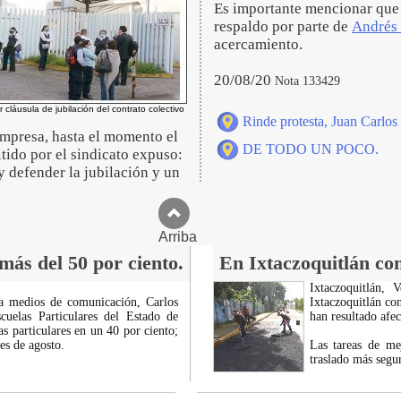
Es importante mencionar que e
respaldo por parte de
Andrés
acercamiento.
20/08/20
Nota 133429
r cláusula de jubilación del contrato colectivo
Rinde protesta, Juan Carlos
empresa, hasta el momento el
DE TODO UN POCO.
ido por el sindicato expuso:
y defender la jubilación y un
Arriba
más del 50 por ciento.
En Ixtaczoquitlán co
Ixtaczoquitlán,
 a medios de comunicación, Carlos
Ixtaczoquitlán co
uelas Particulares del Estado de
han resultado afec
as particulares en un 40 por ciento;
es de agosto.
Las tareas de m
traslado más segu