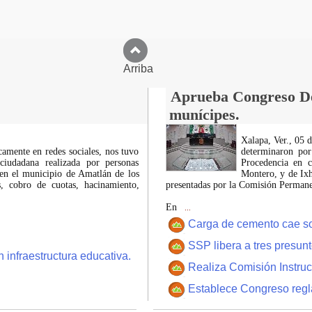
Arriba
Aprueba Congreso Dec
munícipes.
Xalapa, Ver., 05 
icamente en redes sociales, nos tuvo
determinaron por
ciudadana realizada por personas
Procedencia en c
 en el municipio de Amatlán de los
Montero, y de Ixh
 cobro de cuotas, hacinamiento,
presentadas por la Comisión Permanen
En
...
Carga de cemento cae sobr
SSP libera a tres presun
 infraestructura educativa.
Realiza Comisión Instruc
Establece Congreso regl