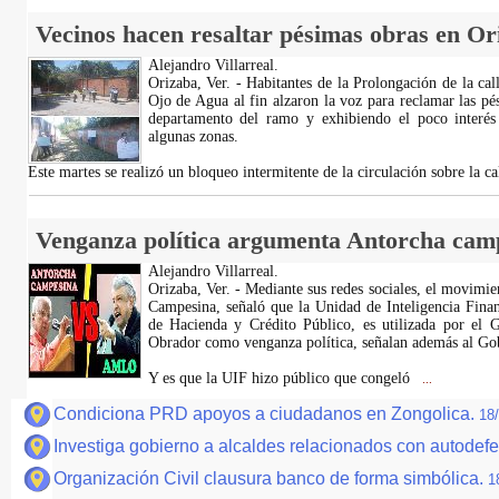
Vecinos hacen resaltar pésimas obras en Or
Alejandro Villarreal.
Orizaba, Ver. - Habitantes de la Prolongación de la cal
Ojo de Agua al fin alzaron la voz para reclamar las pé
departamento del ramo y exhibiendo el poco interés
algunas zonas.
Este martes se realizó un bloqueo intermitente de la circulación sobre la ca
Venganza política argumenta Antorcha cam
Alejandro Villarreal.
Orizaba, Ver. - Mediante sus redes sociales, el movim
Campesina, señaló que la Unidad de Inteligencia Finan
de Hacienda y Crédito Público, es utilizada por el
Obrador como venganza política, señalan además al Go
Y es que la UIF hizo público que congeló
...
Condiciona PRD apoyos a ciudadanos en Zongolica.
18
Investiga gobierno a alcaldes relacionados con autodef
Organización Civil clausura banco de forma simbólica.
1