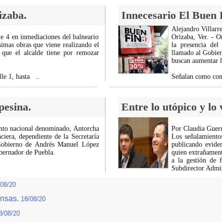
izaba.
Innecesario El Buen F
Alejandro Villarre
le 4 en inmediaciones del balneario
Orizaba, Ver. - O
simas obras que viene realizando el
la presencia de
 que el alcalde tiene por remozar
llamado al Gobier
buscan aumentar la
lle 1, hasta
Señalan como con
...
pesina.
Entre lo utópico y lo
iento nacional denominado, Antorcha
Por Claudia Guerr
ciera, dependiente de la Secretaría
Los señalamiento
 Gobierno de Andrés Manuel López
publicando evide
bernador de Puebla.
quien extrañament
a la gestión de 
Subdirector Admi
/08/20
ensas.
18/08/20
8/08/20