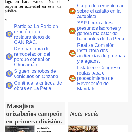
...
lograron hace varios años de
Carga de cemento cae
respetar su actividad en esta vía
sobre el asfalto en la
pública.
autopista.
Y
...
SSP libera a tres
Participa La Perla en
presuntos ladrones y
reunión con
genera malestar de
restauranteros de
habitantes de La Perla
CANIRAC.
Realiza Comisión
Derriban obra de
Instructora dos
remodelacion del
audiencias de pruebas
parque central en
y alegatos.
Chocamán.
Establece Congreso
Siguen los robos de
reglas para el
vehículos en Orizaba.
procedimiento de
Continúa la entrega de
Revocación de
obras en La Perla.
Mandato.
Masajista
orizabeños campeón
Nota vacía
en primera división.
Orizaba,