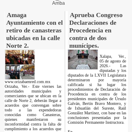
Arriba
Amaga
Aprueba Congreso
Ayuntamiento con el
Declaraciones de
retiro de canasteras
Procedencia en
ubicadas en la calle
contra de dos
Norte 2.
munícipes.
Xalapa, Ver.,
05 de agosto de
2026.- Las
diputadas y los
diputados de la LXVII Legislatura
determinaron por mayoría
www.orizabaenred.com.mx
calificada si ha lugar los
Orizaba, Ver.- Este viernes las
procedimientos de Declaración de
autoridades municipales y
Procedencia en contra de los
comerciantes que se ubican en la
presidentes municipales de Úrsulo
calle de Norte 2, deberán llegar a
Galván, Bertín Bravo Montero, y
acuerdos que convengan sobre
de Ixhuatlán del Sureste, Raúl
todo a las expendedoras
González Martínez, con base en las
conocidas como Canasteras,
conclusiones presentadas por la
quienes manifestaron su
Comisión Permanente Instructora.
inconformidad contra la falta de
cumplimiento a los acuerdos que
En