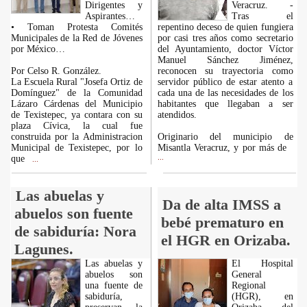
Dirigentes y
Veracruz. -
Aspirantes…
Tras el
• Toman Protesta Comités
repentino deceso de quien fungiera
Municipales de la Red de Jóvenes
por casi tres años como secretario
por México…
del Ayuntamiento, doctor Víctor
Manuel Sánchez Jiménez,
Por Celso R. González.
reconocen su trayectoria como
La Escuela Rural "Josefa Ortiz de
servidor público de estar atento a
Domínguez" de la Comunidad
cada una de las necesidades de los
Lázaro Cárdenas del Municipio
habitantes que llegaban a ser
de Texistepec, ya contara con su
atendidos.
plaza Cívica, la cual fue
construida por la Administracion
Originario del municipio de
Municipal de Texistepec, por lo
Misantla Veracruz, y por más de
que
...
...
Las abuelas y
Da de alta IMSS a
abuelos son fuente
bebé prematuro en
de sabiduría: Nora
el HGR en Orizaba.
Lagunes.
Las abuelas y
El Hospital
abuelos son
General
una fuente de
Regional
sabiduría,
(HGR), en