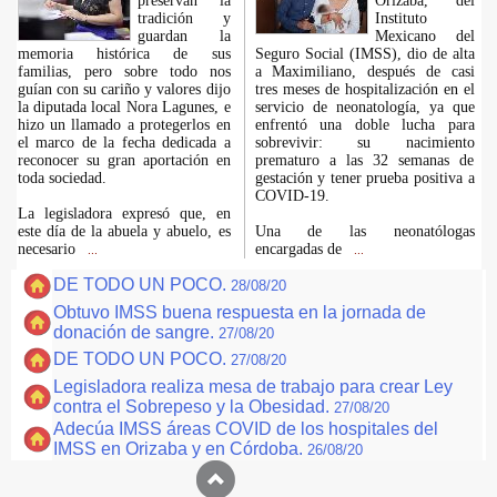
preservan la
Orizaba, del
tradición y
Instituto
guardan la
Mexicano del
memoria histórica de sus
Seguro Social (IMSS), dio de alta
familias, pero sobre todo nos
a Maximiliano, después de casi
guían con su cariño y valores dijo
tres meses de hospitalización en el
la diputada local Nora Lagunes, e
servicio de neonatología, ya que
hizo un llamado a protegerlos en
enfrentó una doble lucha para
el marco de la fecha dedicada a
sobrevivir: su nacimiento
reconocer su gran aportación en
prematuro a las 32 semanas de
toda sociedad.
gestación y tener prueba positiva a
COVID-19.
La legisladora expresó que, en
este día de la abuela y abuelo, es
Una de las neonatólogas
necesario
encargadas de
...
...
DE TODO UN POCO.
28/08/20
Obtuvo IMSS buena respuesta en la jornada de
donación de sangre.
27/08/20
DE TODO UN POCO.
27/08/20
Legisladora realiza mesa de trabajo para crear Ley
contra el Sobrepeso y la Obesidad.
27/08/20
Adecúa IMSS áreas COVID de los hospitales del
IMSS en Orizaba y en Córdoba.
26/08/20