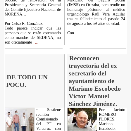
proceso de renovación de la
Mexicano del Seguro Social
Presidencia y Secretaría General
(IMSS) en Orizaba, para rendir un
del Comité Ejecutivo Nacional de
homenaje póstumo al médico
MORENA…
urgenciólogo Raúl Vera Aguilar
tras su fallecimiento el pasado 24
Por Celso R. González.
de agosto a los 59 años de edad.
Todo parece indicar que las
personas que se están ostentando
Con
...
como mandos de SEDENA, no
son oficialmente
...
Reconocen
trayectoria del ex
secretario del
DE TODO UN
ayuntamiento de
POCO.
Mariano Escobedo
Víctor Manuel
Sánchez Jiménez.
• Sostiene
Por: Jacinto
reunión
ROMERO
Comisionado
FLORES.
del PT en
Mariano
Veracruz con
Escobedo,