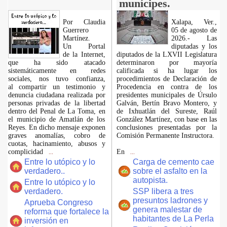
munícipes.
Por Claudia
Xalapa, Ver.,
Guerrero
05 de agosto de
Martínez.
2026.- Las
​Un Portal
diputadas y los
de la Internet,
diputados de la LXVII Legislatura
que ha sido atacado
determinaron por mayoría
sistemáticamente en redes
calificada si ha lugar los
sociales, nos tuvo confianza,
procedimientos de Declaración de
al compartir un testimonio y
Procedencia en contra de los
denuncia ciudadana realizada por
presidentes municipales de Úrsulo
personas privadas de la libertad
Galván, Bertín Bravo Montero, y
dentro del Penal de La Toma, en
de Ixhuatlán del Sureste, Raúl
el municipio de Amatlán de los
González Martínez, con base en las
Reyes. En dicho mensaje exponen
conclusiones presentadas por la
graves anomalías, cobro de
Comisión Permanente Instructora.
cuotas, hacinamiento, abusos y
complicidad
En
...
...
Entre lo utópico y lo
Carga de cemento cae
verdadero..
sobre el asfalto en la
autopista.
Entre lo utópico y lo
verdadero.
SSP libera a tres
presuntos ladrones y
Aprueba Congreso
genera malestar de
reforma que fortalece la
habitantes de La Perla
inversión en