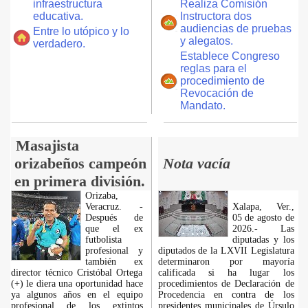
infraestructura
Realiza Comisión
educativa.
Instructora dos
audiencias de pruebas
Entre lo utópico y lo
y alegatos.
verdadero.
Establece Congreso
reglas para el
procedimiento de
Revocación de
Mandato.
Masajista
orizabeños campeón
Nota vacía
en primera división.
Orizaba,
Veracruz. -
Xalapa, Ver.,
Después de
05 de agosto de
que el ex
2026.- Las
futbolista
diputadas y los
profesional y
diputados de la LXVII Legislatura
también ex
determinaron por mayoría
director técnico Cristóbal Ortega
calificada si ha lugar los
(+) le diera una oportunidad hace
procedimientos de Declaración de
ya algunos años en el equipo
Procedencia en contra de los
profesional de los extintos
presidentes municipales de Úrsulo