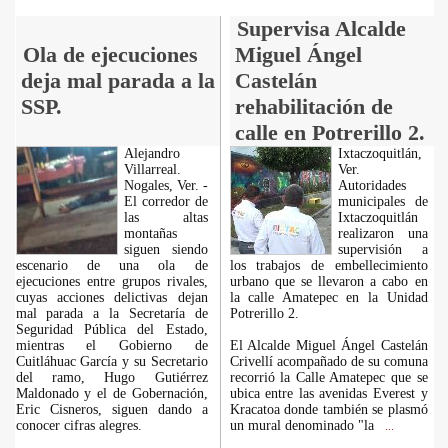
Supervisa Alcalde
Ola de ejecuciones
Miguel Ángel
deja mal parada a la
Castelán
SSP.
rehabilitación de
calle en Potrerillo 2.
Alejandro
Ixtaczoquitlán,
Villarreal.
Ver.
Nogales, Ver. -
Autoridades
El corredor de
municipales de
las altas
Ixtaczoquitlán
montañas
realizaron una
siguen siendo
supervisión a
escenario de una ola de
los trabajos de embellecimiento
ejecuciones entre grupos rivales,
urbano que se llevaron a cabo en
cuyas acciones delictivas dejan
la calle Amatepec en la Unidad
mal parada a la Secretaría de
Potrerillo 2.
Seguridad Pública del Estado,
mientras el Gobierno de
El Alcalde Miguel Ángel Castelán
Cuitláhuac García y su Secretario
Crivellí acompañado de su comuna
del ramo, Hugo Gutiérrez
recorrió la Calle Amatepec que se
Maldonado y el de Gobernación,
ubica entre las avenidas Everest y
Eric Cisneros, siguen dando a
Kracatoa donde también se plasmó
conocer cifras alegres.
un mural denominado "la
...