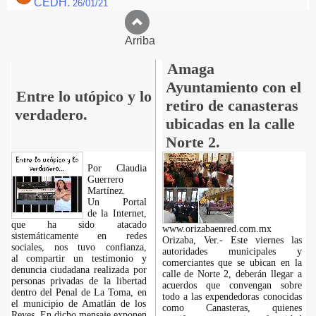
CEDH.
26/01/21
Arriba
Amaga
Ayuntamiento con el
Entre lo utópico y lo
retiro de canasteras
verdadero.
ubicadas en la calle
Norte 2.
Por Claudia
Guerrero
Martínez.
​Un Portal
de la Internet,
que ha sido atacado
www.orizabaenred.com.mx
sistemáticamente en redes
Orizaba, Ver.- Este viernes las
sociales, nos tuvo confianza,
autoridades municipales y
al compartir un testimonio y
comerciantes que se ubican en la
denuncia ciudadana realizada por
calle de Norte 2, deberán llegar a
personas privadas de la libertad
acuerdos que convengan sobre
dentro del Penal de La Toma, en
todo a las expendedoras conocidas
el municipio de Amatlán de los
como Canasteras, quienes
Reyes. En dicho mensaje exponen