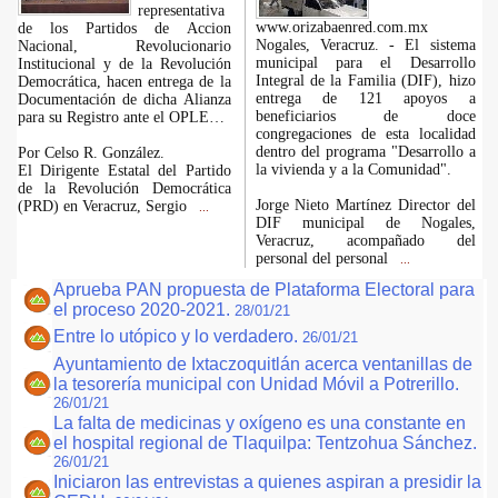
representativa
www.orizabaenred.com.mx
de los Partidos de Accion
Nogales, Veracruz. - El sistema
Nacional, Revolucionario
municipal para el Desarrollo
Institucional y de la Revolución
Integral de la Familia (DIF), hizo
Democrática, hacen entrega de la
entrega de 121 apoyos a
Documentación de dicha Alianza
beneficiarios de doce
para su Registro ante el OPLE…
congregaciones de esta localidad
dentro del programa "Desarrollo a
Por Celso R. González.
la vivienda y a la Comunidad".
El Dirigente Estatal del Partido
de la Revolución Democrática
Jorge Nieto Martínez Director del
(PRD) en Veracruz, Sergio
...
DIF municipal de Nogales,
Veracruz, acompañado del
personal del personal
...
Aprueba PAN propuesta de Plataforma Electoral para
el proceso 2020-2021.
28/01/21
Entre lo utópico y lo verdadero.
26/01/21
Ayuntamiento de Ixtaczoquitlán acerca ventanillas de
la tesorería municipal con Unidad Móvil a Potrerillo.
26/01/21
La falta de medicinas y oxígeno es una constante en
el hospital regional de Tlaquilpa: Tentzohua Sánchez.
26/01/21
Iniciaron las entrevistas a quienes aspiran a presidir la