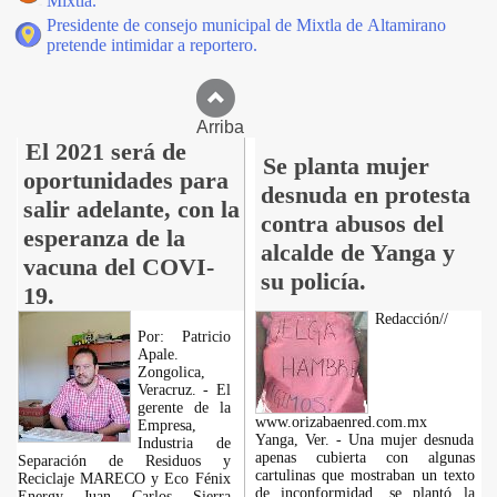
Mixtla.
Presidente de consejo municipal de Mixtla de Altamirano
pretende intimidar a reportero.
Arriba
El 2021 será de
Se planta mujer
oportunidades para
desnuda en protesta
salir adelante, con la
contra abusos del
esperanza de la
alcalde de Yanga y
vacuna del COVI-
su policía.
19.
Redacción//
Por: Patricio
Apale.
Zongolica,
Veracruz. - El
gerente de la
www.orizabaenred.com.mx
Empresa,
Yanga, Ver. - Una mujer desnuda
Industria de
apenas cubierta con algunas
Separación de Residuos y
cartulinas que mostraban un texto
Reciclaje MARECO y Eco Fénix
de inconformidad, se plantó la
Energy Juan Carlos Sierra