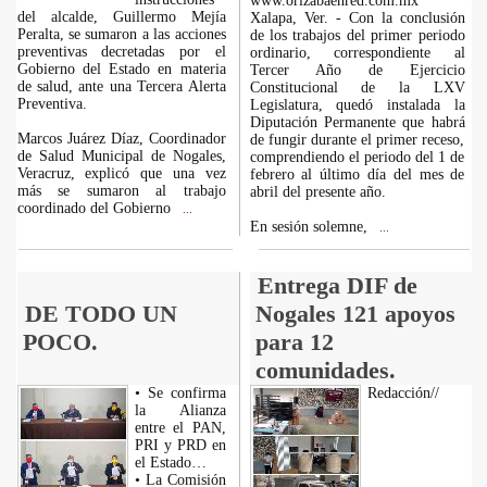
www.orizabaenred.com.mx
del alcalde, Guillermo Mejía
Xalapa, Ver. - Con la conclusión
Peralta, se sumaron a las acciones
de los trabajos del primer periodo
preventivas decretadas por el
ordinario, correspondiente al
Gobierno del Estado en materia
Tercer Año de Ejercicio
de salud, ante una Tercera Alerta
Constitucional de la LXV
Preventiva.
Legislatura, quedó instalada la
Diputación Permanente que habrá
Marcos Juárez Díaz, Coordinador
de fungir durante el primer receso,
de Salud Municipal de Nogales,
comprendiendo el periodo del 1 de
Veracruz, explicó que una vez
febrero al último día del mes de
más se sumaron al trabajo
abril del presente año.
coordinado del Gobierno
...
En sesión solemne,
...
Entrega DIF de
DE TODO UN
Nogales 121 apoyos
POCO.
para 12
comunidades.
• Se confirma
Redacción//
la Alianza
entre el PAN,
PRI y PRD en
el Estado…
• La Comisión