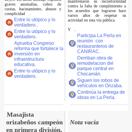
manifestaron su inconformidad
graves anomalías, cobro de
contra la falta de cumplimiento a
cuotas, hacinamiento, abusos y
los acuerdos que lograron hace
complicidad
...
varios años de respetar su
Entre lo utópico y lo
actividad en esta vía pública.
verdadero..
Y
...
Entre lo utópico y lo
Participa La Perla en
verdadero.
reunión con
Aprueba Congreso
restauranteros de
reforma que fortalece la
CANIRAC.
inversión en
Derriban obra de
infraestructura
remodelacion del
educativa.
parque central en
Entre lo utópico y lo
Chocamán.
verdadero.
Siguen los robos de
vehículos en Orizaba.
Continúa la entrega de
obras en La Perla.
Masajista
orizabeños campeón
Nota vacía
en primera división.