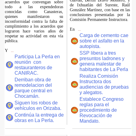
Galván, Bertín Bravo Montero, y
acuerdos que convengan sobre
de Ixhuatlán del Sureste, Raúl
todo a las expendedoras
González Martínez, con base en las
conocidas como Canasteras,
conclusiones presentadas por la
quienes manifestaron su
Comisión Permanente Instructora.
inconformidad contra la falta de
cumplimiento a los acuerdos que
En
...
lograron hace varios años de
Carga de cemento cae
respetar su actividad en esta vía
sobre el asfalto en la
pública.
autopista.
Y
...
SSP libera a tres
Participa La Perla en
presuntos ladrones y
reunión con
genera malestar de
restauranteros de
habitantes de La Perla
CANIRAC.
Realiza Comisión
Derriban obra de
Instructora dos
remodelacion del
audiencias de pruebas
parque central en
y alegatos.
Chocamán.
Establece Congreso
Siguen los robos de
reglas para el
vehículos en Orizaba.
procedimiento de
Continúa la entrega de
Revocación de
obras en La Perla.
Mandato.