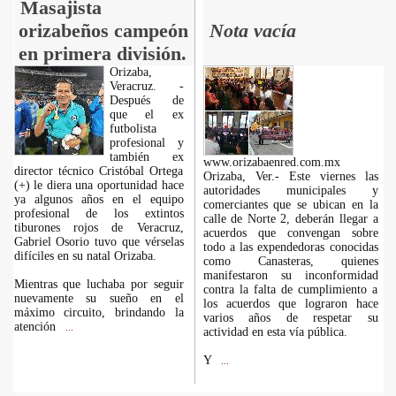
Masajista
orizabeños campeón
Nota vacía
en primera división.
Orizaba,
Veracruz. -
Después de
que el ex
futbolista
profesional y
también ex
www.orizabaenred.com.mx
director técnico Cristóbal Ortega
Orizaba, Ver.- Este viernes las
(+) le diera una oportunidad hace
autoridades municipales y
ya algunos años en el equipo
comerciantes que se ubican en la
profesional de los extintos
calle de Norte 2, deberán llegar a
tiburones rojos de Veracruz,
acuerdos que convengan sobre
Gabriel Osorio tuvo que vérselas
todo a las expendedoras conocidas
difíciles en su natal Orizaba.
como Canasteras, quienes
manifestaron su inconformidad
Mientras que luchaba por seguir
contra la falta de cumplimiento a
nuevamente su sueño en el
los acuerdos que lograron hace
máximo circuito, brindando la
varios años de respetar su
atención
...
actividad en esta vía pública.
Y
...