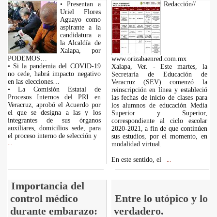
• Presentan a
Redacción//
Uriel Flores
Aguayo como
aspirante a la
candidatura a
la Alcaldía de
Xalapa, por
PODEMOS…
www.orizabaenred.com.mx
• Si la pandemia del COVID-19
Xalapa, Ver. - Este martes, la
no cede, habrá impacto negativo
Secretaría de Educación de
en las elecciones…
Veracruz (SEV) comenzó la
• La Comisión Estatal de
reinscripción en línea y estableció
Procesos Internos del PRI en
las fechas de inicio de clases para
Veracruz, aprobó el Acuerdo por
los alumnos de educación Media
el que se designa a las y los
Superior y Superior,
integrantes de sus órganos
correspondiente al ciclo escolar
auxiliares, domicilios sede, para
2020-2021, a fin de que continúen
el proceso interno de selección y
sus estudios, por el momento, en
...
modalidad virtual.
En este sentido, el
...
Importancia del
control médico
Entre lo utópico y lo
durante embarazo:
verdadero.