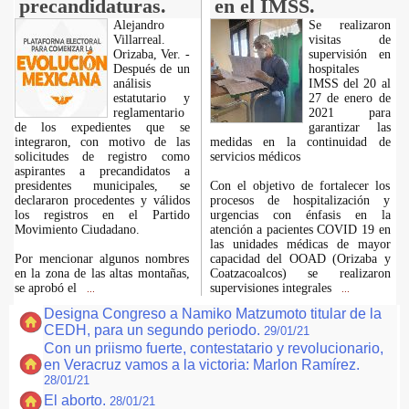
precandidaturas.
en el IMSS.
Alejandro
Se realizaron
Villarreal.
visitas de
Orizaba, Ver. -
supervisión en
Después de un
hospitales
análisis
IMSS del 20 al
estatutario y
27 de enero de
reglamentario
2021 para
de los expedientes que se
garantizar las
integraron, con motivo de las
medidas en la continuidad de
solicitudes de registro como
servicios médicos
aspirantes a precandidatos a
presidentes municipales, se
Con el objetivo de fortalecer los
declararon procedentes y válidos
procesos de hospitalización y
los registros en el Partido
urgencias con énfasis en la
Movimiento Ciudadano.
atención a pacientes COVID 19 en
las unidades médicas de mayor
Por mencionar algunos nombres
capacidad del OOAD (Orizaba y
en la zona de las altas montañas,
Coatzacoalcos) se realizaron
se aprobó el
supervisiones integrales
...
...
Designa Congreso a Namiko Matzumoto titular de la
CEDH, para un segundo periodo.
29/01/21
Con un priismo fuerte, contestatario y revolucionario,
en Veracruz vamos a la victoria: Marlon Ramírez.
28/01/21
El aborto.
28/01/21