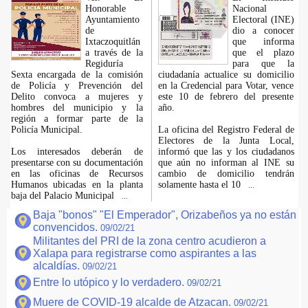
Honorable
Nacional
Ayuntamiento
Electoral (INE)
de
dio a conocer
Ixtaczoquitlán
que informa
a través de la
que el plazo
Regiduría
para que la
Sexta encargada de la comisión
ciudadanía actualice su domicilio
de Policía y Prevención del
en la Credencial para Votar, vence
Delito convoca a mujeres y
este 10 de febrero del presente
hombres del municipio y la
año.
región a formar parte de la
Policía Municipal.
La oficina del Registro Federal de
Electores de la Junta Local,
Los interesados deberán de
informó que las y los ciudadanos
presentarse con su documentación
que aún no informan al INE su
en las oficinas de Recursos
cambio de domicilio tendrán
Humanos ubicadas en la planta
solamente hasta el 10
...
baja del Palacio Municipal
...
Baja "bonos" "El Emperador", Orizabeños ya no están
convencidos.
09/02/21
Militantes del PRI de la zona centro acudieron a
Xalapa para registrarse como aspirantes a las
alcaldías.
09/02/21
Entre lo utópico y lo verdadero.
09/02/21
Muere de COVID-19 alcalde de Atzacan.
09/02/21