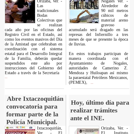
Orizaba, Ver. -
Nogales Ver. -
Las
Alrededor de
tradicionales
90 mil metros
Bodas
cúbicos de
Colectivas que
material areno
se realizan
gravoso
cada año por las oficinas del
acumulado será dragado en las
Registro Civil en el Estado, así
represas del Infiernillo a tres
como los eventos masivos del Día
meses de que se presente la época
de la Amistad que celebraban en
de lluvias.
coordinación con el sistema
estatal para el Desarrollo Integral
En estos trabajos participan de
de la Familia, deberán quedar
manera coordinada con el
suspendidos este año por
Ayuntamiento de Nogales,
instrucciones del Gobierno del
autoridades de Camerino Z.
Estado a través de la Secretaría
Mendoza y Huiloapan así mismo
...
la paraestatal Petróleos Mexicanos,
(PEMEX),
...
Abre Ixtaczoquitlán
Hoy, último día para
convocatoria para
realizar trámites
formar parte de la
ante el INE.
Policía Municipal.
Ixtaczoquitlán,
Orizaba, Ver. -
Ver. - El
El Instituto