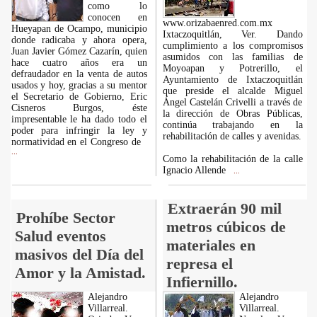
como lo
conocen en
www.orizabaenred.com.mx
Hueyapan de Ocampo, municipio
Ixtaczoquitlán, Ver. Dando
donde radicaba y ahora opera,
cumplimiento a los compromisos
Juan Javier Gómez Cazarín, quien
asumidos con las familias de
hace cuatro años era un
Moyoapan y Potrerillo, el
defraudador en la venta de autos
Ayuntamiento de Ixtaczoquitlán
usados y hoy, gracias a su mentor
que preside el alcalde Miguel
el Secretario de Gobierno, Eric
Ángel Castelán Crivelli a través de
Cisneros Burgos, éste
la dirección de Obras Públicas,
impresentable le ha dado todo el
continúa trabajando en la
poder para infringir la ley y
rehabilitación de calles y avenidas.
normatividad en el Congreso de
...
Como la rehabilitación de la calle
Ignacio Allende
...
Extraerán 90 mil
Prohíbe Sector
metros cúbicos de
Salud eventos
materiales en
masivos del Día del
represa el
Amor y la Amistad.
Infiernillo.
Alejandro
Alejandro
Villarreal.
Villarreal.