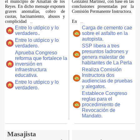
el municipio de Amatlán de los
González Martínez, con base en las
Reyes. En dicho mensaje exponen
conclusiones presentadas por la
graves anomalías, cobro de
Comisión Permanente Instructora.
cuotas, hacinamiento, abusos y
complicidad
En
...
...
Entre lo utópico y lo
Carga de cemento cae
verdadero..
sobre el asfalto en la
autopista.
Entre lo utópico y lo
verdadero.
SSP libera a tres
presuntos ladrones y
Aprueba Congreso
genera malestar de
reforma que fortalece la
habitantes de La Perla
inversión en
infraestructura
Realiza Comisión
educativa.
Instructora dos
audiencias de pruebas
Entre lo utópico y lo
y alegatos.
verdadero.
Establece Congreso
reglas para el
procedimiento de
Revocación de
Mandato.
Masajista