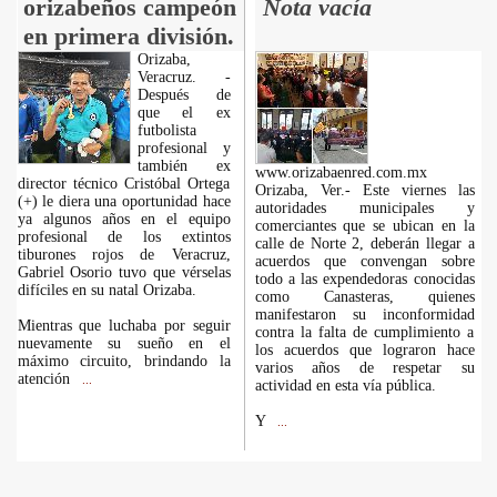
orizabeños campeón
Nota vacía
en primera división.
Orizaba,
Veracruz. -
Después de
que el ex
futbolista
profesional y
también ex
www.orizabaenred.com.mx
director técnico Cristóbal Ortega
Orizaba, Ver.- Este viernes las
(+) le diera una oportunidad hace
autoridades municipales y
ya algunos años en el equipo
comerciantes que se ubican en la
profesional de los extintos
calle de Norte 2, deberán llegar a
tiburones rojos de Veracruz,
acuerdos que convengan sobre
Gabriel Osorio tuvo que vérselas
todo a las expendedoras conocidas
difíciles en su natal Orizaba.
como Canasteras, quienes
manifestaron su inconformidad
Mientras que luchaba por seguir
contra la falta de cumplimiento a
nuevamente su sueño en el
los acuerdos que lograron hace
máximo circuito, brindando la
varios años de respetar su
atención
...
actividad en esta vía pública.
Y
...