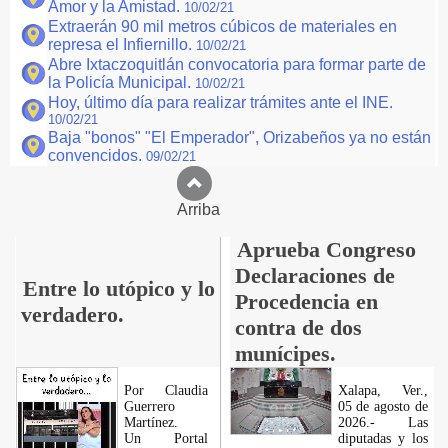
Amor y la Amistad.
10/02/21
Extraerán 90 mil metros cúbicos de materiales en
represa el Infiernillo.
10/02/21
Abre Ixtaczoquitlán convocatoria para formar parte de
la Policía Municipal.
10/02/21
Hoy, último día para realizar trámites ante el INE.
10/02/21
Baja "bonos" "El Emperador", Orizabeños ya no están
convencidos.
09/02/21
Arriba
Aprueba Congreso
Declaraciones de
Entre lo utópico y lo
Procedencia en
verdadero.
contra de dos
munícipes.
Por Claudia
Xalapa, Ver.,
Guerrero
05 de agosto de
Martínez.
2026.- Las
​Un Portal
diputadas y los