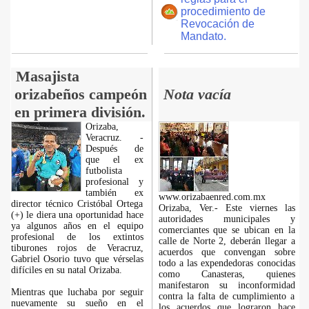
procedimiento de
Revocación de
Mandato.
Masajista
orizabeños campeón
Nota vacía
en primera división.
Orizaba,
Veracruz. -
Después de
que el ex
futbolista
profesional y
también ex
www.orizabaenred.com.mx
director técnico Cristóbal Ortega
Orizaba, Ver.- Este viernes las
(+) le diera una oportunidad hace
autoridades municipales y
ya algunos años en el equipo
comerciantes que se ubican en la
profesional de los extintos
calle de Norte 2, deberán llegar a
tiburones rojos de Veracruz,
acuerdos que convengan sobre
Gabriel Osorio tuvo que vérselas
todo a las expendedoras conocidas
difíciles en su natal Orizaba.
como Canasteras, quienes
manifestaron su inconformidad
Mientras que luchaba por seguir
contra la falta de cumplimiento a
nuevamente su sueño en el
los acuerdos que lograron hace