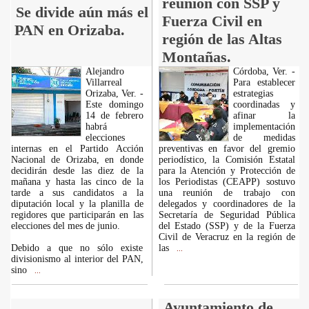
reunión con SSP y
Se divide aún más el
Fuerza Civil en
PAN en Orizaba.
región de las Altas
Montañas.
Alejandro
Córdoba, Ver. -
Villarreal
Para establecer
Orizaba, Ver. -
estrategias
Este domingo
coordinadas y
14 de febrero
afinar la
habrá
implementación
elecciones
de medidas
internas en el Partido Acción
preventivas en favor del gremio
Nacional de Orizaba, en donde
periodístico, la Comisión Estatal
decidirán desde las diez de la
para la Atención y Protección de
mañana y hasta las cinco de la
los Periodistas (CEAPP) sostuvo
tarde a sus candidatos a la
una reunión de trabajo con
diputación local y la planilla de
delegados y coordinadores de la
regidores que participarán en las
Secretaría de Seguridad Pública
elecciones del mes de junio.
del Estado (SSP) y de la Fuerza
Civil de Veracruz en la región de
Debido a que no sólo existe
las
...
divisionismo al interior del PAN,
sino
...
Ayuntamiento de