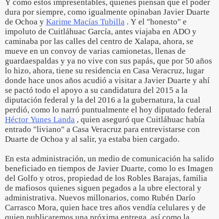
Y como estos impresentables, quienes piensan que el poder
dura por siempre, como igualmente opinaban Javier Duarte
de Ochoa y
Karime Macías Tubilla
. Y el "honesto" e
impoluto de Cuitláhuac García, antes viajaba en ADO y
caminaba por las calles del centro de Xalapa, ahora, se
mueve en un convoy de varias camionetas, llenas de
guardaespaldas y ya no vive con sus papás, que por 50 años
lo hizo, ahora, tiene su residencia en Casa Veracruz, lugar
donde hace unos años acudió a visitar a Javier Duarte y ahí
se pactó todo el apoyo a su candidatura del 2015 a la
diputación federal y la del 2016 a la gubernatura, la cual
perdió, como lo narró puntualmente el hoy diputado federal
Héctor Yunes Landa
, quien aseguró que Cuitláhuac había
entrado "liviano" a Casa Veracruz para entrevistarse con
Duarte de Ochoa y al salir, ya estaba bien cargado.
En esta administración, un medio de comunicación ha salido
beneficiado en tiempos de Javier Duarte, como lo es Imagen
del Golfo y otros, propiedad de los Robles Barajas, familia
de mafiosos quienes siguen pegados a la ubre electoral y
administrativa. Nuevos millonarios, como Rubén Darío
Carrasco Mora, quien hace tres años vendía celulares y de
quien publicaremos una próxima entrega, así como la