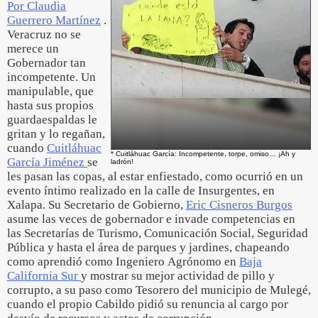
Por Claudia
Guerrero Martínez
.
Veracruz no se
merece un
Gobernador tan
incompetente. Un
manipulable, que
hasta sus propios
guardaespaldas le
gritan y lo regañan,
cuando
Cuitláhuac
* Cuitláhuac García: Incompetente, torpe, omiso… ¡Ah y
García Jiménez
se
ladrón!
les pasan las copas, al estar enfiestado, como ocurrió en un
evento íntimo realizado en la calle de Insurgentes, en
Xalapa. Su Secretario de Gobierno,
Eric Cisneros Burgos
asume las veces de gobernador e invade competencias en
las Secretarías de Turismo, Comunicación Social, Seguridad
Pública y hasta el área de parques y jardines, chapeando
como aprendió como Ingeniero Agrónomo en
Baja
California Sur
y mostrar su mejor actividad de pillo y
corrupto, a su paso como Tesorero del municipio de Mulegé,
cuando el propio Cabildo pidió su renuncia al cargo por