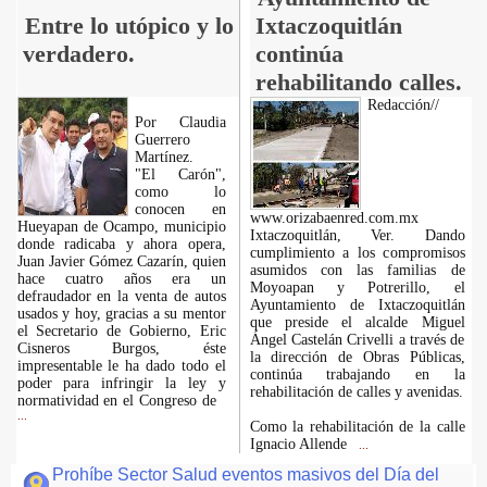
Entre lo utópico y lo
Ixtaczoquitlán
verdadero.
continúa
rehabilitando calles.
Redacción//
Por Claudia
Guerrero
Martínez.
"El Carón",
como lo
conocen en
www.orizabaenred.com.mx
Hueyapan de Ocampo, municipio
Ixtaczoquitlán, Ver. Dando
donde radicaba y ahora opera,
cumplimiento a los compromisos
Juan Javier Gómez Cazarín, quien
asumidos con las familias de
hace cuatro años era un
Moyoapan y Potrerillo, el
defraudador en la venta de autos
Ayuntamiento de Ixtaczoquitlán
usados y hoy, gracias a su mentor
que preside el alcalde Miguel
el Secretario de Gobierno, Eric
Ángel Castelán Crivelli a través de
Cisneros Burgos, éste
la dirección de Obras Públicas,
impresentable le ha dado todo el
continúa trabajando en la
poder para infringir la ley y
rehabilitación de calles y avenidas.
normatividad en el Congreso de
...
Como la rehabilitación de la calle
Ignacio Allende
...
Prohíbe Sector Salud eventos masivos del Día del