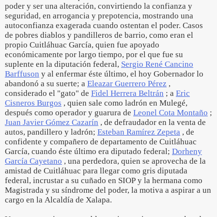
poder y ser una alteración, convirtiendo la confianza y
seguridad, en arrogancia y prepotencia, mostrando una
autoconfianza exagerada cuando ostentan el poder. Casos
de pobres diablos y pandilleros de barrio, como eran el
propio Cuitláhuac García, quien fue apoyado
económicamente por largo tiempo, por el que fue su
suplente en la diputación federal,
Sergio René Cancino
Barffuson
y al enfermar éste último, el hoy Gobernador lo
abandonó a su suerte; a
Eleazar Guerrero Pérez
,
considerado el "gato" de
Fidel Herrera Beltrán
; a
Eric
Cisneros Burgos
, quien sale como ladrón en Mulegé,
después como operador y guarura de
Leonel Cota Montaño
;
Juan Javier Gómez Cazarín
, de defraudador en la venta de
autos, pandillero y ladrón;
Esteban Ramírez Zepeta
, de
confidente y compañero de departamento de Cuitláhuac
García, cuando éste último era diputado federal;
Dorheny
García Cayetano
, una perdedora, quien se aprovecha de la
amistad de Cuitláhuac para llegar como gris diputada
federal, incrustar a su cuñado en SIOP y la hermana como
Magistrada y su síndrome del poder, la motiva a aspirar a un
cargo en la Alcaldía de Xalapa.