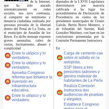
de la Internet,
diputados de la LXVII Legislatura
que ha sido atacado
determinaron por mayoría
sistemáticamente en redes
calificada si ha lugar los
sociales, nos tuvo confianza,
procedimientos de Declaración de
al compartir un testimonio y
Procedencia en contra de los
denuncia ciudadana realizada por
presidentes municipales de Úrsulo
personas privadas de la libertad
Galván, Bertín Bravo Montero, y
dentro del Penal de La Toma, en
de Ixhuatlán del Sureste, Raúl
el municipio de Amatlán de los
González Martínez, con base en las
Reyes. En dicho mensaje exponen
conclusiones presentadas por la
graves anomalías, cobro de
Comisión Permanente Instructora.
cuotas, hacinamiento, abusos y
complicidad
En
...
...
Entre lo utópico y lo
Carga de cemento cae
verdadero..
sobre el asfalto en la
autopista.
Entre lo utópico y lo
verdadero.
SSP libera a tres
presuntos ladrones y
Aprueba Congreso
genera malestar de
reforma que fortalece la
habitantes de La Perla
inversión en
infraestructura
Realiza Comisión
educativa.
Instructora dos
audiencias de pruebas
Entre lo utópico y lo
y alegatos.
verdadero.
Establece Congreso
reglas para el