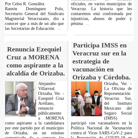
Por Celso R. González.
oficiales, en varios municipios de
Ramón Domínguez Polo,
Veracruz. La historia que les
Secretario General del Sindicato
contaremos está conformada por
Magisterial Veracruzano, dio a
injusticias, abusos de poder y
conocer que a más de un año que
pésima
...
las Secretarías de Educación
...
Participa IMSS en
Renuncia Ezequiel
Veracruz sur en la
Cruz a MORENA
estrategia de
como aspirante a la
vacunación en
alcaldía de Orizaba.
Orizaba y Córdoba.
Alejandro
Orizaba, Ver. -
Villarreal.
La Oficina de
Orizaba, Ver. -
Representación
Ezequiel Cruz
Veracruz Sur,
Arellano,
del Instituto
renunció
Mexicano del
públicamente
Seguro Social
a MORENA
(IMSS)
como aspirante a la candidatura
participó con vacunadores en la
por este partido por el municipio
Política Nacional de Vacunación
de Orizaba; en un extenso
contra el Virus SARS-CoV-2 para
comunicado da a conocer los
la Prevención de COVID-19 en