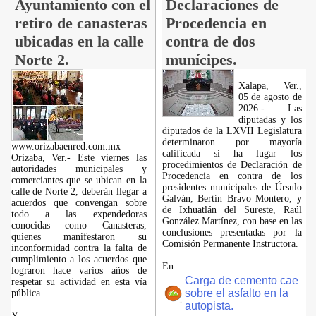
Ayuntamiento con el
Declaraciones de
retiro de canasteras
Procedencia en
ubicadas en la calle
contra de dos
Norte 2.
munícipes.
Xalapa, Ver.,
05 de agosto de
2026.- Las
diputadas y los
diputados de la LXVII Legislatura
determinaron por mayoría
www.orizabaenred.com.mx
calificada si ha lugar los
Orizaba, Ver.- Este viernes las
procedimientos de Declaración de
autoridades municipales y
Procedencia en contra de los
comerciantes que se ubican en la
presidentes municipales de Úrsulo
calle de Norte 2, deberán llegar a
Galván, Bertín Bravo Montero, y
acuerdos que convengan sobre
de Ixhuatlán del Sureste, Raúl
todo a las expendedoras
González Martínez, con base en las
conocidas como Canasteras,
conclusiones presentadas por la
quienes manifestaron su
Comisión Permanente Instructora.
inconformidad contra la falta de
cumplimiento a los acuerdos que
En
...
lograron hace varios años de
Carga de cemento cae
respetar su actividad en esta vía
sobre el asfalto en la
pública.
autopista.
Y