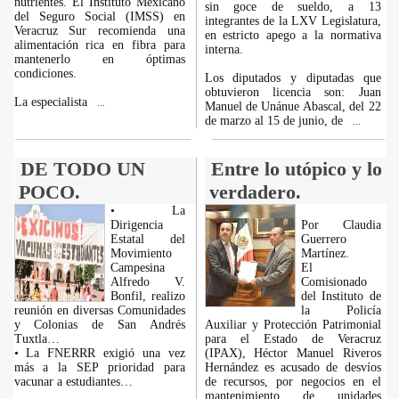
nutrientes. El Instituto Mexicano
sin goce de sueldo, a 13
del Seguro Social (IMSS) en
integrantes de la LXV Legislatura,
Veracruz Sur recomienda una
en estricto apego a la normativa
alimentación rica en fibra para
interna.
mantenerlo en óptimas
condiciones.
Los diputados y diputadas que
obtuvieron licencia son: Juan
La especialista
...
Manuel de Unánue Abascal, del 22
de marzo al 15 de junio, de
...
DE TODO UN
Entre lo utópico y lo
POCO.
verdadero.
• La
Dirigencia
Por Claudia
Estatal del
Guerrero
Movimiento
Martínez.
Campesina
El
Alfredo V.
Comisionado
Bonfil, realizo
del Instituto de
reunión en diversas Comunidades
la Policía
y Colonias de San Andrés
Auxiliar y Protección Patrimonial
Tuxtla…
para el Estado de Veracruz
• La FNERRR exigió una vez
(IPAX), Héctor Manuel Riveros
más a la SEP prioridad para
Hernández es acusado de desvíos
vacunar a estudiantes…
de recursos, por negocios en el
mantenimiento de unidades