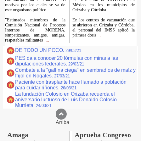
motivos por los cuales se va de
México en los municipios de
este organismo político.
Orizaba y Córdoba.
"Estimados miembros de la
En los centros de vacunación que
Comisión Nacional de Procesos
se abrieron en Orizaba y Córdoba,
Internos de MORENA,
el personal del IMSS aplicó la
simpatizantes, amigos, amigas,
primera dosis
...
respetables militantes
...
DE TODO UN POCO.
29/03/21
PES da a conocer 20 fórmulas con miras a las
diputaciones federales.
29/03/21
Combate a la "gallina ciega" en sembradíos de maíz y
frijol en Nogales.
27/03/21
Paciente con trasplante hace llamado a población
para cuidar riñones.
26/03/21
La fundación Colosio en Orizaba recuerda el
aniversario luctuoso de Luis Donaldo Colosio
Murrieta.
24/03/21
Arriba
Amaga
Aprueba Congreso