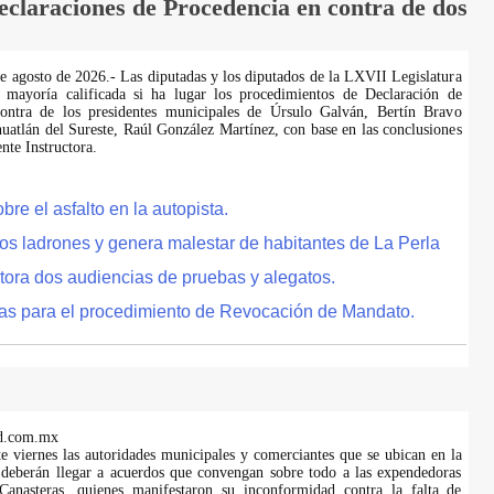
laraciones de Procedencia en contra de dos
de agosto de 2026.- Las diputadas y los diputados de la LXVII Legislatura
 mayoría calificada si ha lugar los procedimientos de Declaración de
ontra de los presidentes municipales de Úrsulo Galván, Bertín Bravo
uatlán del Sureste, Raúl González Martínez, con base en las conclusiones
te Instructora.
e el asfalto en la autopista.
tos ladrones y genera malestar de habitantes de La Perla
tora dos audiencias de pruebas y alegatos.
as para el procedimiento de Revocación de Mandato.
d.com.mx
te viernes las autoridades municipales y comerciantes que se ubican en la
 deberán llegar a acuerdos que convengan sobre todo a las expendedoras
anasteras, quienes manifestaron su inconformidad contra la falta de