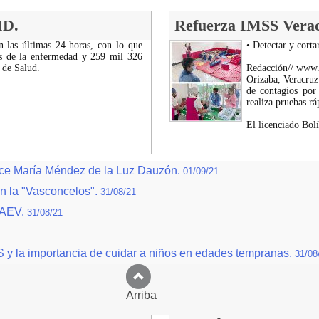
ID.
Refuerza IMSS Veracr
 las últimas 24 horas, con lo que
• Detectar y cort
os de la enfermedad y 259 mil 326
 de Salud.
Redacción// www
Orizaba, Veracruz.
de contagios por
realiza pruebas rá
El licenciado Bol
ulce María Méndez de la Luz Dauzón.
01/09/21
n la "Vasconcelos".
31/08/21
CAEV.
31/08/21
y la importancia de cuidar a niños en edades tempranas.
31/08
Arriba