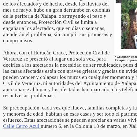
de los afectados y de hecho, desde las lluvias del
mes de mayo, hubo un gran derrumbe en colonias
de la periferia de Xalapa, obstruyendo el paso y
desde entonces, Protección Civil se limita a
engañar a los afectados, que en días o semanas,
atenderán el problema, sin cumplir sus promesas y
compromisos.
Ahora, con el Huracán Grace, Protección Civil de
• Colapsan cas
Veracruz se presentó al lugar una sola vez, para
Xalapa no prev
decirles a los afectados la necesidad de ser reubicados, pues 
las casas afectadas están con graves grietas y gracias un evide
pueden vencer y colapsar los muros en cualquier momento y h
Civil de Veracruz, ni autoridades del Ayuntamiento de Xalapa
apersonarse al lugar y los afectados han marcado a los teléfon
resuelve sus problemas.
Su preocupación, cada vez que llueve, familias completas y l
y menores de edad, habitan en esas casas y ser todo el patri
esfuerzo. Estas afectaciones se pueden apreciar en varias viv
Calle Cerro Azul
número 6, en la Colonia 18 de marzo, en Xa