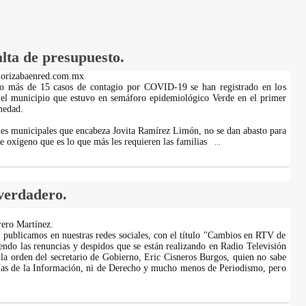
lta de presupuesto.
.orizabaenred.com.mx
co más de 15 casos de contagio por COVID-19 se han registrado en los
 el municipio que estuvo en semáforo epidemiológico Verde en el primer
medad.
des municipales que encabeza Jovita Ramírez Limón, no se dan abasto para
e oxígeno que es lo que más les requieren las familias
...
 verdadero.
ero Martínez.
, publicamos en nuestras redes sociales, con el título "Cambios en RTV de
iendo las renuncias y despidos que se están realizando en Radio Televisión
 la orden del secretario de Gobierno, Eric Cisneros Burgos, quien no sabe
ías de la Información, ni de Derecho y mucho menos de Periodismo, pero