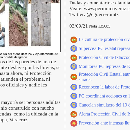
Dudas y comentarios: claud
Visite: www.periodicoveraz.
Twitter: @cguerreromtz
03/09/21
Nota 135685
La cultura de protección ci
Supervisa PC estatal represas
as sin ser atendidas; PC y Ayuntamiento de
Protección Civil de Ixtaczoq
én posible desgracia…
dos de las paredes de una de
Monitorea PC represas de El
nte deslave por las lluvias, se
asta ahora, ni Protección
Protección Civil Estatal en
 atienden el problema, ni
surada.
os oficiales y nadie les
Reconocen la labor de Prote
PC coordinará acciones en l
a mayoría ser personas adultas
Cancelan simulacro del 19 d
monio construido con mucho
iendas, como la ubicada en la
Alerta Protección Civil de I
lapa, Veracruz.
Prevención ante intensas llu