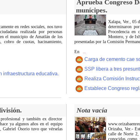
Aprueba Congreso Dec
munícipes.
Xalapa, Ver., 05 
icamente en redes sociales, nos tuvo
determinaron por
ciudadana realizada por personas
Procedencia en c
 en el municipio de Amatlán de los
Montero, y de Ixh
 cobro de cuotas, hacinamiento,
presentadas por la Comisión Permanen
En
...
Carga de cemento cae sobr
SSP libera a tres presun
 infraestructura educativa.
Realiza Comisión Instruc
Establece Congreso regl
ivisión.
Nota vacía
 profesional y también ex director
 hace ya algunos años en el equipo
www.orizabaenre
z, Gabriel Osorio tuvo que vérselas
Orizaba, Ver.- Es
calle de Norte 2,
conocidas como C