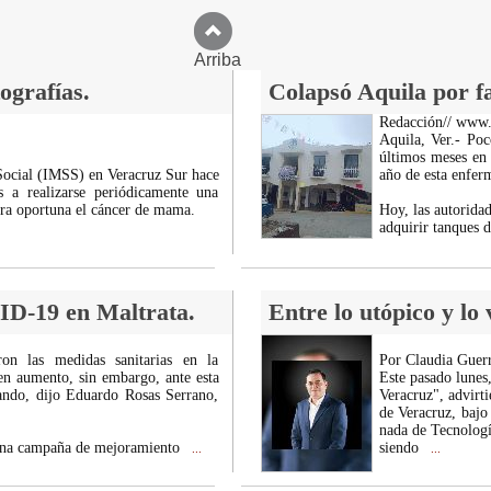
Arriba
ografías.
Colapsó Aquila por fa
Redacción// www
Aquila, Ver.- Po
últimos meses en
 Social (IMSS) en Veracruz Sur hace
año de esta enfer
 a realizarse periódicamente una
era oportuna el cáncer de mama.
Hoy, las autorida
adquirir tanques d
ID-19 en Maltrata.
Entre lo utópico y lo
aron las medidas sanitarias en la
Por Claudia Guerr
en aumento, sin embargo, ante esta
Este pasado lunes
ando, dijo Eduardo Rosas Serrano,
Veracruz", advirt
de Veracruz, bajo
nada de Tecnolog
ó una campaña de mejoramiento
siendo
...
...