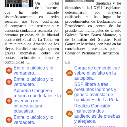
​Un Portal
diputadas y los
de la Internet,
diputados de la LXVII Legislatura
que ha sido atacado
determinaron por mayoría
sistemáticamente en redes
calificada si ha lugar los
sociales, nos tuvo confianza,
procedimientos de Declaración de
al compartir un testimonio y
Procedencia en contra de los
denuncia ciudadana realizada por
presidentes municipales de Úrsulo
personas privadas de la libertad
Galván, Bertín Bravo Montero, y
dentro del Penal de La Toma, en
de Ixhuatlán del Sureste, Raúl
el municipio de Amatlán de los
González Martínez, con base en las
Reyes. En dicho mensaje exponen
conclusiones presentadas por la
graves anomalías, cobro de
Comisión Permanente Instructora.
cuotas, hacinamiento, abusos y
complicidad
En
...
...
Entre lo utópico y lo
Carga de cemento cae
verdadero..
sobre el asfalto en la
autopista.
Entre lo utópico y lo
verdadero.
SSP libera a tres
presuntos ladrones y
Aprueba Congreso
genera malestar de
reforma que fortalece la
habitantes de La Perla
inversión en
infraestructura
Realiza Comisión
educativa.
Instructora dos
audiencias de pruebas
Entre lo utópico y lo
y alegatos.
verdadero.