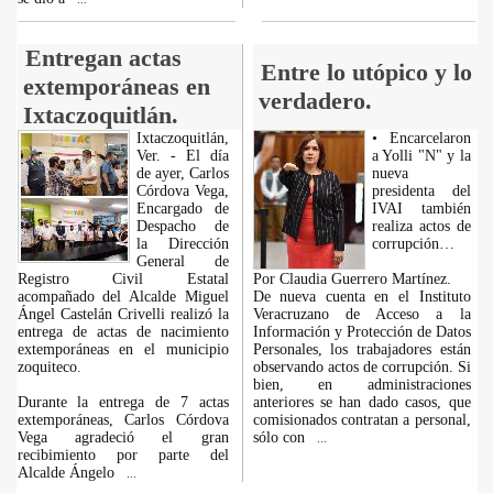
Entregan actas
Entre lo utópico y lo
extemporáneas en
verdadero.
Ixtaczoquitlán.
Ixtaczoquitlán,
• Encarcelaron
Ver. - El día
a Yolli "N" y la
de ayer, Carlos
nueva
Córdova Vega,
presidenta del
Encargado de
IVAI también
Despacho de
realiza actos de
la Dirección
corrupción…
General de
Registro Civil Estatal
Por Claudia Guerrero Martínez.
acompañado del Alcalde Miguel
De nueva cuenta en el Instituto
Ángel Castelán Crivelli realizó la
Veracruzano de Acceso a la
entrega de actas de nacimiento
Información y Protección de Datos
extemporáneas en el municipio
Personales, los trabajadores están
zoquiteco.
observando actos de corrupción. Si
bien, en administraciones
Durante la entrega de 7 actas
anteriores se han dado casos, que
extemporáneas, Carlos Córdova
comisionados contratan a personal,
Vega agradeció el gran
sólo con
...
recibimiento por parte del
Alcalde Ángelo
...