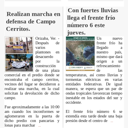
Con fuertes lluvias
Realizan marcha en
llega el frente frío
defensa de Campo
número 6 este
Cerritos.
jueves.
Orizaba, Ver. -
Un nuevo
Después de
frente frío ha
varios
llegado a
plantones en
nuestro país,
desacuerdo
mismo que dará
por la
origen a un
construcción
refrescamiento
de una plaza
de las
comercial en el predio donde se
temperaturas, así como lluvias y
encontraba el campo cerritos,
tormentas eléctricas en varias
vecinos del lugar se decidieron a
entidades federativas. De igual
realizar una marcha, en la cual
manera, se espera que un par de
solicitan la devolución de dicho
ondas tropicales favorezcan tiempo
campo.
inestable en los estados del sur y
occidente.
Fue aproximadamente a las 10:00
am cuando los inconformes se
El frente frío número 6 se
aglomeraron en la puerta de
extendía esta tarde desde una baja
dicho predio con pancartas y
presión desde el centro de
...
lonas para marchar
...