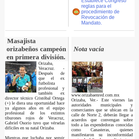
Establece Congreso
reglas para el
procedimiento de
Revocación de
Mandato.
Masajista
orizabeños campeón
Nota vacía
en primera división.
Orizaba,
Veracruz. -
Después de
que el ex
futbolista
profesional y
también ex
www.orizabaenred.com.mx
director técnico Cristóbal Ortega
Orizaba, Ver.- Este viernes las
(+) le diera una oportunidad hace
autoridades municipales y
ya algunos años en el equipo
comerciantes que se ubican en la
profesional de los extintos
calle de Norte 2, deberán llegar a
tiburones rojos de Veracruz,
acuerdos que convengan sobre
Gabriel Osorio tuvo que vérselas
todo a las expendedoras conocidas
difíciles en su natal Orizaba.
como Canasteras, quienes
manifestaron su inconformidad
Mientras que luchaba por seguir