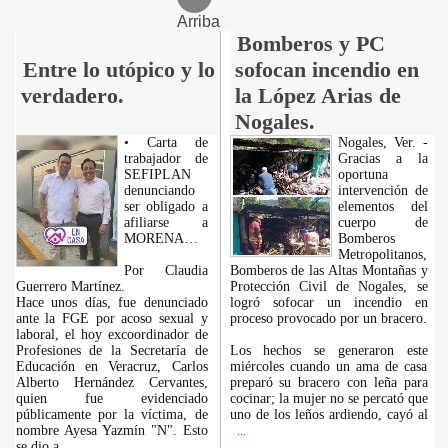
Arriba
Bomberos y PC
Entre lo utópico y lo
sofocan incendio en
verdadero.
la López Arias de
Nogales.
• Carta de
Nogales, Ver. -
trabajador de
Gracias a la
SEFIPLAN
oportuna
denunciando
intervención de
ser obligado a
elementos del
afiliarse a
cuerpo de
MORENA…
Bomberos
Metropolitanos,
Por Claudia
Bomberos de las Altas Montañas y
Guerrero Martínez.
Protección Civil de Nogales, se
Hace unos días, fue denunciado
logró sofocar un incendio en
ante la FGE por acoso sexual y
proceso provocado por un bracero.
laboral, el hoy excoordinador de
Profesiones de la Secretaría de
Los hechos se generaron este
Educación en Veracruz, Carlos
miércoles cuando un ama de casa
Alberto Hernández Cervantes,
preparó su bracero con leña para
quien fue evidenciado
cocinar; la mujer no se percató que
públicamente por la víctima, de
uno de los leños ardiendo, cayó al
nombre Ayesa Yazmín "N". Esto
...
se dio a
...