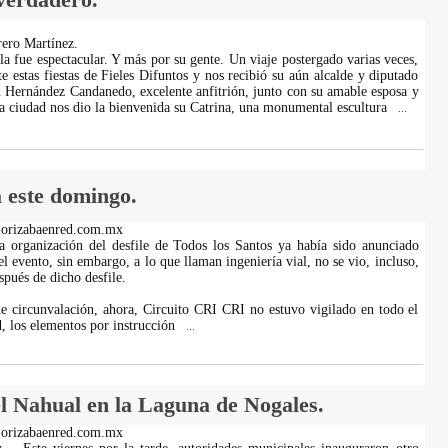
ero Martínez.
la fue espectacular. Y más por su gente. Un viaje postergado varias veces,
e estas fiestas de Fieles Difuntos y nos recibió su aún alcalde y diputado
n Hernández Candanedo, excelente anfitrión, junto con su amable esposa y
 la ciudad nos dio la bienvenida su Catrina, una monumental escultura
...
a este domingo.
.orizabaenred.com.mx
a organización del desfile de Todos los Santos ya había sido anunciado
el evento, sin embargo, a lo que llaman ingeniería vial, no se vio, incluso,
espués de dicho desfile.
de circunvalación, ahora, Circuito CRI CRI no estuvo vigilado en todo el
d, los elementos por instrucción
...
l Nahual en la Laguna de Nogales.
.orizabaenred.com.mx