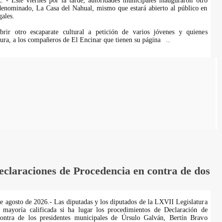
. - Este viernes por la tarde, autoridades municipales inauguraron otro
 denominado, La Casa del Nahual, mismo que estará abierto al público en
ales.
rir otro escaparate cultural a petición de varios jóvenes y quienes
ura, a los compañeros de El Encinar que tienen su página
...
laraciones de Procedencia en contra de dos
de agosto de 2026.- Las diputadas y los diputados de la LXVII Legislatura
 mayoría calificada si ha lugar los procedimientos de Declaración de
ontra de los presidentes municipales de Úrsulo Galván, Bertín Bravo