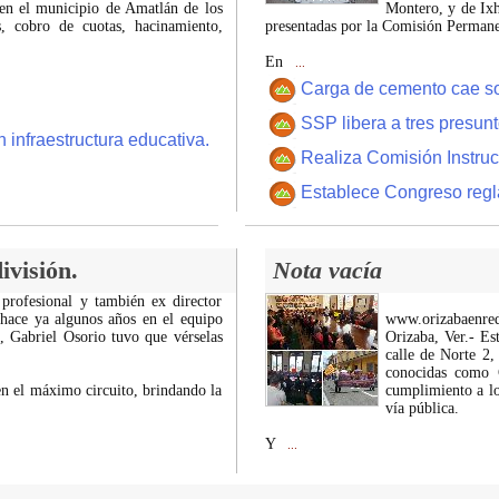
 en el municipio de Amatlán de los
Montero, y de Ixh
 cobro de cuotas, hacinamiento,
presentadas por la Comisión Permanen
En
...
Carga de cemento cae sobr
SSP libera a tres presun
 infraestructura educativa.
Realiza Comisión Instruc
Establece Congreso regl
ivisión.
Nota vacía
 profesional y también ex director
 hace ya algunos años en el equipo
www.orizabaenre
z, Gabriel Osorio tuvo que vérselas
Orizaba, Ver.- Es
calle de Norte 2,
conocidas como C
n el máximo circuito, brindando la
cumplimiento a lo
vía pública.
Y
...