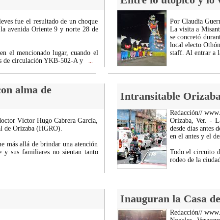
leves fue el resultado de un choque
Por Claudia Guerr
 la avenida Oriente 9 y norte 28 de
La visita a Misant
se concretó durant
local electo Othó
 en el mencionado lugar, cuando el
staff. Al entrar a
as de circulación YKB-502-A y
...
con alma de
Intransitable Orizab
Redacción// www
 doctor Víctor Hugo Cabrera García,
Orizaba, Ver. - L
al de Orizaba (HGRO).
desde días antes d
en el antes y el d
ue más allá de brindar una atención
 y sus familiares no sientan tanto
Todo el circuito 
rodeo de la ciuda
Inauguran la Casa de
Redacción// www