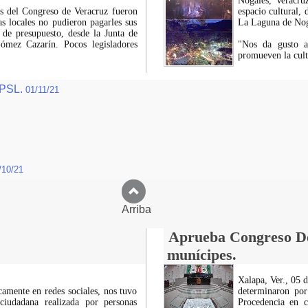
Nogales, Veracruz
es del Congreso de Veracruz fueron
espacio cultural,
as locales no pudieron pagarles sus
La Laguna de Nog
 de presupuesto, desde la Junta de
Gómez Cazarín. Pocos legisladores
"Nos da gusto ab
promueven la cult
 UPSL.
01/11/21
/10/21
Arriba
Aprueba Congreso Dec
munícipes.
Xalapa, Ver., 05 
icamente en redes sociales, nos tuvo
determinaron por
ciudadana realizada por personas
Procedencia en c