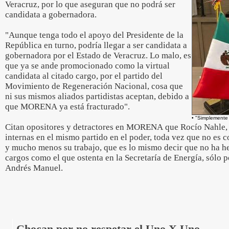
Veracruz, por lo que aseguran que no podrá ser
candidata a gobernadora.
"Aunque tenga todo el apoyo del Presidente de la
República en turno, podría llegar a ser candidata a
gobernadora por el Estado de Veracruz. Lo malo, es
que ya se ande promocionado como la virtual
candidata al citado cargo, por el partido del
Movimiento de Regeneración Nacional, cosa que
ni sus mismos aliados partidistas aceptan, debido a
que MORENA ya está fracturado".
• "Simplemente 
Citan opositores y detractores en MORENA que Rocío Nahle, 
internas en el mismo partido en el poder, toda vez que no es 
y mucho menos su trabajo, que es lo mismo decir que no ha h
cargos como el que ostenta en la Secretaría de Energía, sólo p
Andrés Manuel.
Chocan por no respetar el Uno X Uno.