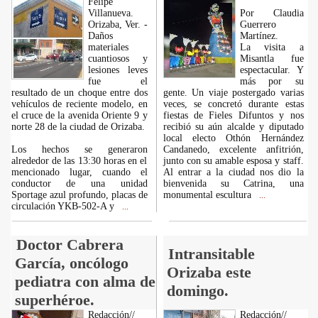
Felipe
Villanueva.
Por Claudia
Orizaba, Ver. -
Guerrero
Daños
Martínez.
materiales
La visita a
cuantiosos y
Misantla fue
lesiones leves
espectacular. Y
fue el
más por su
resultado de un choque entre dos
gente. Un viaje postergado varias
vehículos de reciente modelo, en
veces, se concretó durante estas
el cruce de la avenida Oriente 9 y
fiestas de Fieles Difuntos y nos
norte 28 de la ciudad de Orizaba.
recibió su aún alcalde y diputado
local electo Othón Hernández
Los hechos se generaron
Candanedo, excelente anfitrión,
alrededor de las 13:30 horas en el
junto con su amable esposa y staff.
mencionado lugar, cuando el
Al entrar a la ciudad nos dio la
conductor de una unidad
bienvenida su Catrina, una
Sportage azul profundo, placas de
monumental escultura
...
circulación YKB-502-A y
...
Doctor Cabrera
Intransitable
García, oncólogo
Orizaba este
pediatra con alma de
domingo.
superhéroe.
Redacción//
Redacción//