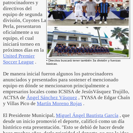
patrocinadores y
directivos del
equipo de segunda
división, Coyotes La
Perla, presentaron
oficialmente a su
equipo, el cual
iniciará torneo en
próximos días en la
United Premier
• Directiva buscará tener también 3a división y fuerzas
Soccer League
.
básicas.
De manera inicial fueron algunos los patrocinadores
anunciados y presentados para sostener el mencionado
equipo en dónde se mencionaron principalmente a
empresarios locales como ICSISA de JesúsVásquez Trujillo,
ACTSA de
Ángel Sánchez Vásquez
, TYASA de Edgar Chaín
y Villas Pico de
Martín Moreno Rojas
.
El Presidente Municipal,
Miguel Ángel Bautista García
, que
desde un inicio promovió el deporte, calificó como un día
histórico esta presentación. "Esto se debió de hacer desde