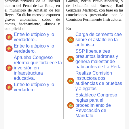
personas privadas de la libertad
Galván, Bertín Bravo Montero, y
dentro del Penal de La Toma, en
de Ixhuatlán del Sureste, Raúl
el municipio de Amatlán de los
González Martínez, con base en las
Reyes. En dicho mensaje exponen
conclusiones presentadas por la
graves anomalías, cobro de
Comisión Permanente Instructora.
cuotas, hacinamiento, abusos y
complicidad
En
...
...
Entre lo utópico y lo
Carga de cemento cae
verdadero..
sobre el asfalto en la
autopista.
Entre lo utópico y lo
verdadero.
SSP libera a tres
presuntos ladrones y
Aprueba Congreso
genera malestar de
reforma que fortalece la
habitantes de La Perla
inversión en
infraestructura
Realiza Comisión
educativa.
Instructora dos
audiencias de pruebas
Entre lo utópico y lo
y alegatos.
verdadero.
Establece Congreso
reglas para el
procedimiento de
Revocación de
Mandato.