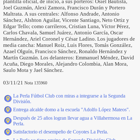
plantilla oficial, de inicio, a sus porteros: Osiel Bautista,
Joel Guzmán, Alexi Zamora, Francisco Durán y Portero
Maltrata. A sus centrales: Alfonso Andrade, Antonio
Sánchez, Alshton Aguilar, Vicente Santiago, Neto Ortiz y
Edgar Tello; como carrileros, Cristian Luna, Víctor Pérez,
Carlos Chavala, Samuel Juárez, Antonio García, Oscar
Hernández, Ariel Coronel y César Ladino. Los jugadores de
media cancha: Manuel Roiz, Luis Flores, Tomás González,
Azael Olguín, Francisco Sánchez, Ronaldo Hernández y
Martín Guzmán. Los delanteros: Emmanuel Méndez, David
Acuña, Diego Morales, Alejandro Colombia, Alan Mora,
Saulo Mota y Jael Sánchez.
03/11/21
Nota 135960
La Perla Fútbol Club con miras a integrarse a la Segunda
División.
Entrega alcalde domo a la escuela "Adolfo López Mateos".
Después de 25 años logran llevar agua a Villahermosa en La
Perla.
Satisfactorio el desempeño de Coyotes La Perla.