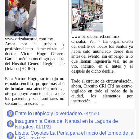
www.orizabaenred.com.mx
www.orizabaenred.com.mx
Orizaba, Ver. - La organización
Amor por su trabajo y
del desfile de Todos los Santos ya
profesionalismo caracterizan al
había sido anunciado desde días
doctor Víctor Hugo Cabrera
antes del evento, sin embargo, a lo
García, médico oncólogo pediatra
que llaman ingeniería vial, no se
del Hospital General Regional de
vio, incluso, en el antes y el
Orizaba (HGRO).
después de dicho desfile.
Para Víctor Hugo, su trabajo no
Todo el circuito de circunvalación,
es nada sencillo, porque más allá
ahora, Circuito CRI CRI no estuvo
de brindar una atención médica,
vigilado en todo el rodeo de la
otorga apoyo emocional para que
ciudad, los elementos por
los paciente y sus familiares no
instrucción
...
sientan tanto estrés
...
Entre lo utópico y lo verdadero.
01/11/21
Inauguran la Casa del Nahual en la Laguna de
Nogales.
01/11/21
Listos, Coyotes La Perla para el inicio del torneo de la
UPSL.
01/11/21