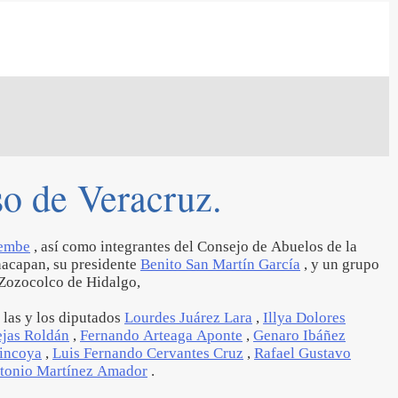
so de Veracruz.
uembe
, así como integrantes del Consejo de Abuelos de la
nacapan, su presidente
Benito San Martín García
, y un grupo
 Zozocolco de Hidalgo,
 las y los diputados
Lourdes Juárez Lara
,
Illya Dolores
ejas Roldán
,
Fernando Arteaga Aponte
,
Genaro Ibáñez
incoya
,
Luis Fernando Cervantes Cruz
,
Rafael Gustavo
tonio Martínez Amador
.