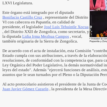
LXVI Legislatura.
Este órgano está integrado por el diputado
Bonifacio Castillo Cruz
, representante del Distrito
VI con cabecera en Papantla, en calidad de
presidente, el legislador
José Luis Tehuintle Xocua
, del Distrito XXII de Zongolica, como secretario, y
la diputada
Lidia Irma Mezhua Campos
, vocal,
• Instalan la c
también originaria de la Sierra de Zongolica.
Papantla y Zong
De acuerdo con el acta de instalación, esta Comisión "contrib
Estado cumpla con sus atribuciones, a través de la elaboració
resoluciones, de conformidad con la competencia que, para ca
Ley Orgánica del Poder Legislativo, la demás normatividad in
leyes del estado". Además "ejercerá funciones de análisis, es
asuntos que le sean turnados por el Pleno o la Diputación Pe
Al acto protocolario asistieron el presidente de la Junta de C
Juan Javier Gómez Cazarín
, la presidenta de la Mesa Directi