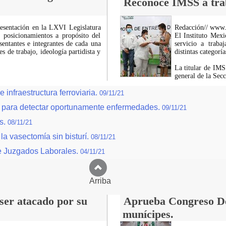
Reconoce IMSS a trab
presentación en la LXVI Legislatura
Redacción// www
 posicionamientos a propósito del
El Instituto Mex
esentantes e integrantes de cada una
servicio a trab
es de trabajo, ideología partidista y
distintas categor
La titular de IMS
general de la Sec
infraestructura ferroviaria.
09/11/21
para detectar oportunamente enfermedades.
09/11/21
os.
08/11/21
la vasectomía sin bisturí.
08/11/21
de Juzgados Laborales.
04/11/21
Arriba
 ser atacado por su
Aprueba Congreso Dec
munícipes.