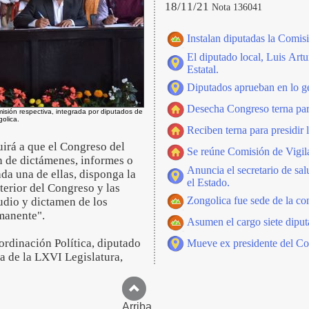
18/11/21
Nota 136041
Instalan diputadas la Comis
El diputado local, Luis Art
Estatal.
Diputados aprueban en lo g
Desecha Congreso terna par
omisión respectiva, integrada por diputados de
olica.
Reciben terna para presidir
uirá a que el Congreso del
Se reúne Comisión de Vigila
n de dictámenes, informes o
Anuncia el secretario de sa
da una de ellas, disponga la
el Estado.
terior del Congreso y las
Zongolica fue sede de la con
tudio y dictamen de los
rmanente".
Asumen el cargo siete diput
oordinación Política, diputado
Mueve ex presidente del C
va de la LXVI Legislatura,
Arriba