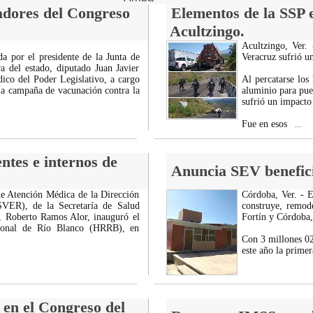
jadores del Congreso
Elementos de la SSP 
Acultzingo.
Acultzingo, Ver.
da por el presidente de la Junta de
Veracruz sufrió u
a del estado, diputado Juan Javier
ico del Poder Legislativo, a cargo
Al percatarse los
 la campaña de vacunación contra la
aluminio para pue
sufrió un impacto
Fue en esos
...
ntes e internos de
Anuncia SEV benefici
de Atención Médica de la Dirección
Córdoba, Ver. - E
SVER), de la Secretaría de Salud
construye, remode
a, Roberto Ramos Alor, inauguró el
Fortín y Córdoba, 
gional de Río Blanco (HRRB), en
Con 3 millones 02
este año la primer
 en el Congreso del