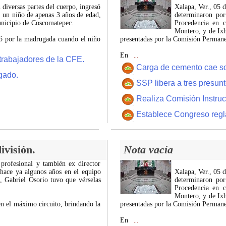
 diversas partes del cuerpo, ingresó
Xalapa, Ver., 05 
, un niño de apenas 3 años de edad,
determinaron por
municipio de Coscomatepec.
Procedencia en c
Montero, y de Ixh
tró por la madrugada cuando el niño
presentadas por la Comisión Permanen
En
...
trabajadores de la CFE.
Carga de cemento cae sobr
gado.
SSP libera a tres presun
Realiza Comisión Instruc
Establece Congreso regl
ivisión.
Nota vacía
 profesional y también ex director
 hace ya algunos años en el equipo
Xalapa, Ver., 05 
z, Gabriel Osorio tuvo que vérselas
determinaron por
Procedencia en c
Montero, y de Ixh
n el máximo circuito, brindando la
presentadas por la Comisión Permanen
En
...