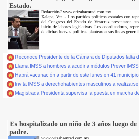
Estado.
Redacción// www.orizabaenred.com.mx
Xalapa, Ver. - Los partidos políticos estatales con re
del Congreso del Estado de Veracruz presentaron sus
inicio de labores legislativas. Los coordinadores, repr
de dichas fuerzas políticas plantearon sus líneas general
...
Reconoce Presidente de la Cámara de Diputados falta de 
Llama IMSS a hombres a acudir a módulos PrevenIMSS 
Habrá vacunación a partir de este lunes en 41 municipi
Invita IMSS a derechohabientes masculinos a realizarse 
Magistrada Presidenta supervisa la puesta en marcha 
Es hospitalizado un niño de 3 años luego de
padre.
www.orizabaenred.com.mx