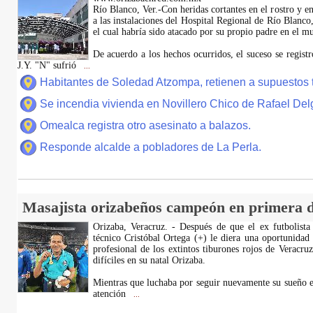
Río Blanco, Ver.-Con heridas cortantes en el rostro y en
a las instalaciones del Hospital Regional de Río Blanco
el cual habría sido atacado por su propio padre en el 
De acuerdo a los hechos ocurridos, el suceso se regis
J.Y. "N" sufrió
...
Habitantes de Soledad Atzompa, retienen a supuestos 
Se incendia vivienda en Novillero Chico de Rafael Del
Omealca registra otro asesinato a balazos.
Responde alcalde a pobladores de La Perla.
Masajista orizabeños campeón en primera d
Orizaba, Veracruz. - Después de que el ex futbolista
técnico Cristóbal Ortega (+) le diera una oportunidad
profesional de los extintos tiburones rojos de Veracru
difíciles en su natal Orizaba.
Mientras que luchaba por seguir nuevamente su sueño e
atención
...