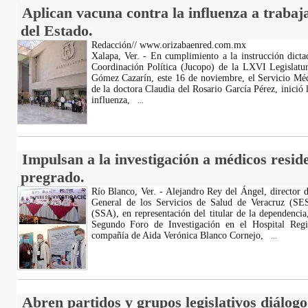
Aplican vacuna contra la influenza a traba
del Estado.
Redacción// www.orizabaenred.com.mx
Xalapa, Ver. - En cumplimiento a la instrucción dicta
Coordinación Política (Jucopo) de la LXVI Legislatur
Gómez Cazarín, este 16 de noviembre, el Servicio Méd
de la doctora Claudia del Rosario García Pérez, inició
influenza,
...
Impulsan a la investigación a médicos reside
pregrado.
Río Blanco, Ver. - Alejandro Rey del Ángel, director 
General de los Servicios de Salud de Veracruz (SE
(SSA), en representación del titular de la dependenci
Segundo Foro de Investigación en el Hospital Re
compañía de Aida Verónica Blanco Cornejo,
...
Abren partidos y grupos legislativos diálogo