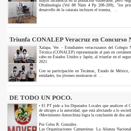
mayor incidencia en la población vulnerable, pero -se
Oftalmología (Vol 88 Núm 4 Pp 208-209), "los princ
desarrollo de la catarata incluyen el trauma,
...
Triunfa CONALEP Veracruz en Concurso Na
Xalapa, Ver. - Estudiantes veracruzanos del Colegio 
Técnica (CONALEP) representarán al país en certámenes
cabo en Estados Unidos y Japón, al triunfar en el seg
2021.
Con su participación en Tecámac, Estado de México,
entidades, los jóvenes mostraron el
...
DE TODO UN POCO.
• El PT pide a los Diputados Locales que analicen el C
de ultrajes a la autoridad, que está afectando a lo soc
•Movimiento Antorchista logra la conclusión de dos au
Por Celso R. González.
Las Organizaciones Campesinas: La Alianza Naciona