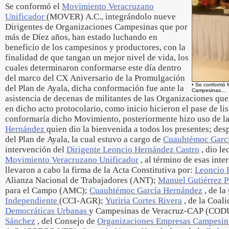
Se conformó el
Movimiento Veracruzano
Unificador
(MOVER) A.C., integrándolo nueve
Dirigentes de Organizaciones Campesinas que por
más de Díez años, han estado luchando en
beneficio de los campesinos y productores, con la
finalidad de que tangan un mejor nivel de vida, los
cuales determinaron conformarse este día dentro
del marco del CX Aniversario de la Promulgación
• Se conformó 
del Plan de Ayala, dicha conformación fue ante la
Campesinas…
asistencia de decenas de militantes de las Organizaciones qu
en dicho acto protocolario, como inicio hicieron el pase de lis
conformaría dicho Movimiento, posteriormente hizo uso de l
Hernández
quien dio la bienvenida a todos los presentes; des
del Plan de Ayala, la cual estuvo a cargo de
Cuauhtémoc Garc
intervención del
Dirigente Leoncio Hernández Castro
, dio le
Movimiento Veracruzano Unificador
, al término de esas inte
llevaron a cabo la firma de la Acta Constitutiva por:
Leoncio 
Alianza Nacional de Trabajadores (ANT);
Manuel Gutiérrez P
para el Campo (AMC);
Cuauhtémoc García Hernández
, de la
Independiente
(CCI-AGR);
Yuriria Cortes Rivera
, de la Coal
Democráticas Urbanas
y Campesinas de Veracruz-CAP (COD
Sánchez
, del Consejo de
Organizaciones Empresas Campesi