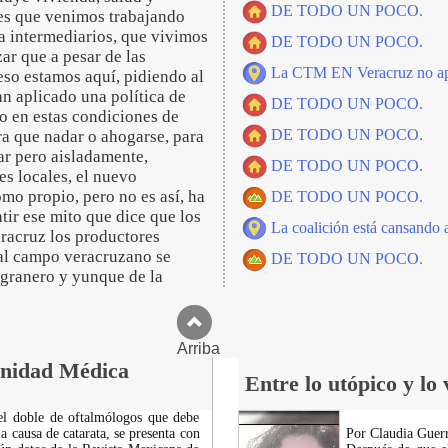
DE TODO UN POCO.
res que venimos trabajando
ma intermediarios, que vivimos
DE TODO UN POCO.
ar que a pesar de las
La CTM EN Veracruz no ap
eso estamos aquí, pidiendo al
an aplicado una política de
DE TODO UN POCO.
o en estas condiciones de
DE TODO UN POCO.
ra que nadar o ahogarse, para
ar pero aisladamente,
DE TODO UN POCO.
s locales, el nuevo
omo propio, pero no es así, ha
DE TODO UN POCO.
atir ese mito que dice que los
La coalición está cansando a
racruz los productores
 al campo veracruzano se
DE TODO UN POCO.
 granero y yunque de la
Arriba
Unidad Médica
Entre lo utópico y lo
el doble de oftalmólogos que debe
a causa de catarata, se presenta con
Por Claudia Guerr