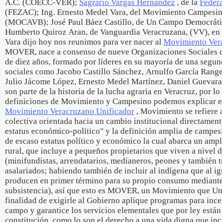
A.C. (COECC-VER);
Sagrario Vargas Hernández
, de la
Feder
(FEZAC); Ing. Ernesto Medel Vara, del Movimiento Campesino
(MOCAVB); José Paul Báez Castillo, de Un Campo Democrátic
Humberto Quiroz Aran, de Vanguardia Veracruzana, (VV), en
Vara dijo hoy nos reunimos para ver nacer al
Movimiento Ver
MOVER, nace a consenso de nueve Organizaciones Sociales 
de diez años, formado por líderes en su mayoría de una segu
sociales como Jacobo Castillo Sánchez, Arnulfo García Range
Julio Jácome López, Ernesto Medel Martínez, Daniel Guevara 
son parte de la historia de la lucha agraria en Veracruz, por l
definiciones de Movimiento y Campesino podemos explicar e
Movimiento Veracruzano Unificador
, Movimiento se refiere 
colectiva orientada hacia un cambio institucional directamente
estatus económico-político" y la definición amplia de campesi
de escaso estatus político y económico la cual abarca un ampl
rural, que incluye a pequeños propietarios que viven a nivel 
(minifundistas, arrendatarios, medianeros, peones y también t
asalariados; habiendo también de incluir al indígena que al i
producen en primer término para su propio consumo mediante
subsistencia), así que esto es MOVER, un Movimiento que Une
finalidad de exigirle al Gobierno aplique programas para ince
campo y garantice los servicios elementales que por ley está
constitución, como lo son el derecho a una vida digna que inc