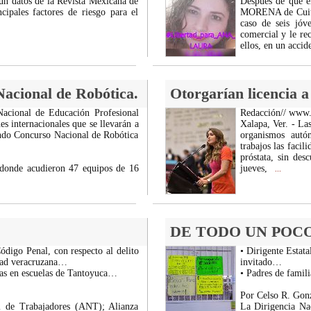
gún datos de la Revista Mexicana de
Después de que e
ipales factores de riesgo para el
MORENA de Cuitláh
caso de seis jóv
comercial y le re
ellos, en un accid
cional de Robótica.
Otorgarían licencia a
Nacional de Educación Profesional
Redacción// www
 internacionales que se llevarán a
Xalapa, Ver. - Las
undo Concurso Nacional de Robótica
organismos autó
trabajos las faci
próstata, sin des
 donde acudieron 47 equipos de 16
jueves,
...
DE TODO UN POCO
ódigo Penal, con respecto al delito
• Dirigente Estata
iedad veracruzana…
invitado…
las en escuelas de Tantoyuca…
• Padres de famil
Por Celso R. Gonz
l de Trabajadores (ANT); Alianza
La Dirigencia Na