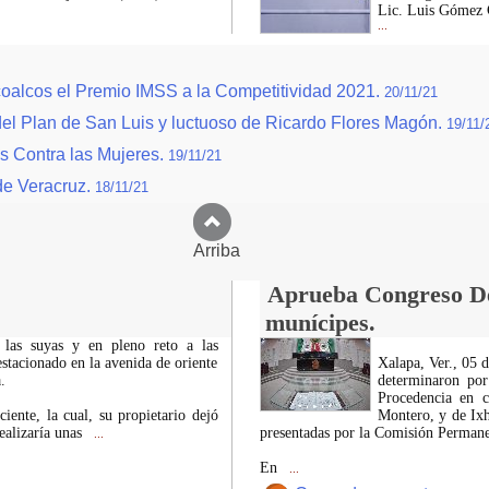
Lic. Luis Gómez G
...
oalcos el Premio IMSS a la Competitividad 2021.
20/11/21
el Plan de San Luis y luctuoso de Ricardo Flores Magón.
19/11/
os Contra las Mujeres.
19/11/21
de Veracruz.
18/11/21
Arriba
Aprueba Congreso Dec
munícipes.
 las suyas y en pleno reto a las
estacionado en la avenida de oriente
Xalapa, Ver., 05 
.
determinaron por
Procedencia en c
iente, la cual, su propietario dejó
Montero, y de Ixh
ealizaría unas
presentadas por la Comisión Permanen
...
En
...