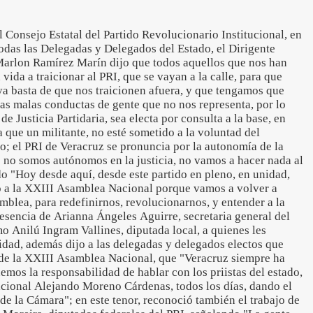
l Consejo Estatal del Partido Revolucionario Institucional, en
todas las Delegadas y Delegados del Estado, el Dirigente
 Marlon Ramírez Marín dijo que todos aquellos que nos han
vida a traicionar al PRI, que se vayan a la calle, para que
ya basta de que nos traicionen afuera, y que tengamos que
as malas conductas de gente que no nos representa, por lo
 Justicia Partidaria, sea electa por consulta a la base, en
a que un militante, no esté sometido a la voluntad del
no; el PRI de Veracruz se pronuncia por la autonomía de la
ros no somos autónomos en la justicia, no vamos a hacer nada al
ndo "Hoy desde aquí, desde este partido en pleno, en unidad,
 a la XXIII Asamblea Nacional porque vamos a volver a
amblea, para redefinirnos, revolucionarnos, y entender a la
resencia de Arianna Ángeles Aguirre, secretaria general del
o Anilú Ingram Vallines, diputada local, a quienes les
idad, además dijo a las delegadas y delegados electos que
a de la XXIII Asamblea Nacional, que "Veracruz siempre ha
emos la responsabilidad de hablar con los priistas del estado,
acional Alejando Moreno Cárdenas, todos los días, dando el
sde la Cámara"; en este tenor, reconoció también el trabajo de