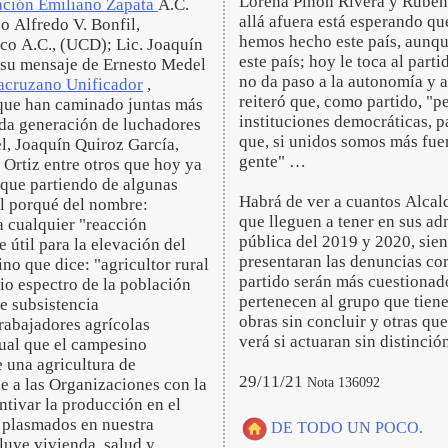
Lorena Piñón Rivera y Rubén 
ación Emiliano Zapata
A.C.
allá afuera está esperando qu
 Alfredo V. Bonfil,
hemos hecho este país, aunqu
o A.C., (UCD); Lic. Joaquín
este país; hoy le toca al part
 su mensaje de Ernesto Medel
no da paso a la autonomía y a
acruzano Unificador
,
reiteró que, como partido, "
que han caminado juntas más
instituciones democráticas, 
nda generación de luchadores
que, si unidos somos más fuer
l, Joaquín Quiroz García,
gente" …
Ortiz entre otros que hoy ya
o que partiendo de algunas
Habrá de ver a cuantos Alcald
l porqué del nombre:
que lleguen a tener en sus ad
a cualquier "reacción
pública del 2019 y 2020, sie
 útil para la elevación del
presentaran las denuncias cor
no que dice: "agricultor rural
partido serán más cuestionados
io espectro de la población
pertenecen al grupo que tien
de subsistencia
obras sin concluir y otras qu
rabajadores agrícolas
verá si actuaran sin distinc
gual que el campesino
 una agricultura de
29/11/21
Nota 136092
 a las Organizaciones con la
ntivar la producción en el
n plasmados en nuestra
DE TODO UN POCO.
luye vivienda, salud y