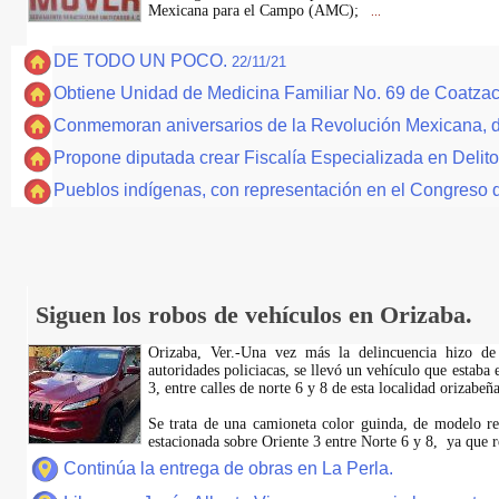
Mexicana para el Campo (AMC);
...
DE TODO UN POCO.
22/11/21
Obtiene Unidad de Medicina Familiar No. 69 de Coatzac
Conmemoran aniversarios de la Revolución Mexicana, d
Propone diputada crear Fiscalía Especializada en Delit
Pueblos indígenas, con representación en el Congreso 
Siguen los robos de vehículos en Orizaba.
Orizaba, Ver.-Una vez más la delincuencia hizo de
autoridades policiacas, se llevó un vehículo que estaba 
3, entre calles de norte 6 y 8 de esta localidad orizabeña
Se trata de una camioneta color guinda, de modelo rec
estacionada sobre Oriente 3 entre Norte 6 y 8, ya que r
Continúa la entrega de obras en La Perla.