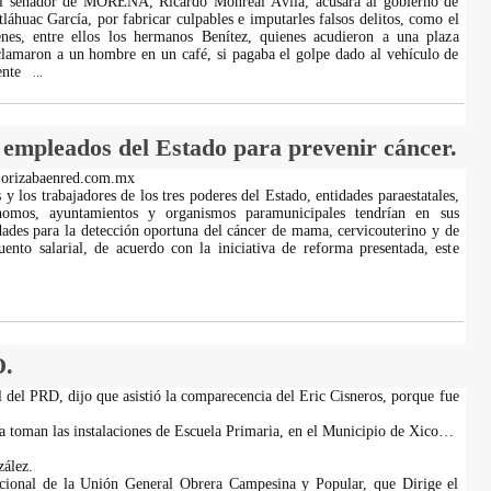
l senador de MORENA, Ricardo Monreal Ávila, acusara al gobierno de
uac García, por fabricar culpables e imputarles falsos delitos, como el
enes, entre ellos los hermanos Benítez, quienes acudieron a una plaza
clamaron a un hombre en un café, si pagaba el golpe dado al vehículo de
ente
...
 empleados del Estado para prevenir cáncer.
.orizabaenred.com.mx
 y los trabajadores de los tres poderes del Estado, entidades paraestatales,
nomos, ayuntamientos y organismos paramunicipales tendrían en sus
lidades para la detección oportuna del cáncer de mama, cervicouterino y de
cuento salarial, de acuerdo con la iniciativa de reforma presentada, este
.
l del PRD, dijo que asistió la comparecencia del Eric Cisneros, porque fue
ia toman las instalaciones de Escuela Primaria, en el Municipio de Xico…
ález.
cional de la Unión General Obrera Campesina y Popular, que Dirige el