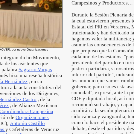
Campesinos y Productores…
Durante la Sesión Plenaria de
la cual estuvieron presentes 
Estatal del PRI en Veracruz,
traicionado y han dedicado la 
hagamos valer la militancia; 
asumir las consecuencias de l
MOVER, por nueve Organizaciones
que propuso que la Comisión de
cada uno de los estados, "par
e integran dicho Movimiento,
presidente del partido en tur
ta de los asistentes que
justicia partidaria, si nosot
a palabra
Sagrario Vargas
interior del partido", indica
pués hizo una reseña histórica
les anuncio que vamos rumbo
ía Hernández
, en su
gobernar, para eso es esta as
ctura a la acta constitutiva del
sociedad", expresó, ante la p
rvenciones de los Dirigentes,
CDE y diputada local, así com
Hernández Castro
, de la
reconoció su trabajo, y capac
érez
, de Alianza Mexicana
acudirán a la sesión plenari
Coordinadora Campesina
sido cabeza y vanguardia, ten
ición de
Organizaciones
como lo hace el presidente n
UC);
Antonio Castillo
debate, desde el partido y de
nas
y Cafetaleras de Veracruz