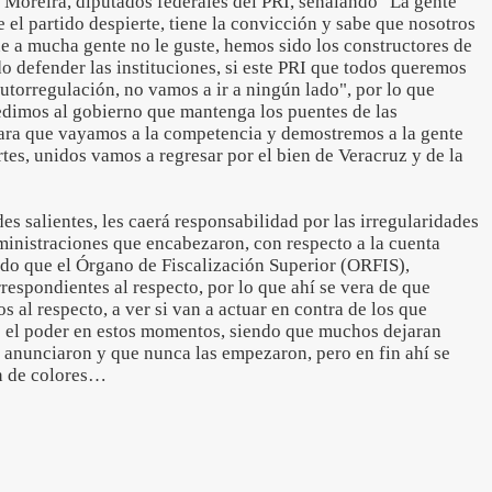
Moreira, diputados federales del PRI, señalando "La gente
e el partido despierte, tiene la convicción y sabe que nosotros
e a mucha gente no le guste, hemos sido los constructores de
ido defender las instituciones, si este PRI que todos queremos
utorregulación, no vamos a ir a ningún lado", por lo que
pedimos al gobierno que mantenga los puentes de las
para que vayamos a la competencia y demostremos a la gente
tes, unidos vamos a regresar por el bien de Veracruz y de la
es salientes, les caerá responsabilidad por las irregularidades
ministraciones que encabezaron, con respecto a la cuenta
ndo que el Órgano de Fiscalización Superior (ORFIS),
respondientes al respecto, por lo que ahí se vera de que
 al respecto, a ver si van a actuar en contra de los que
e el poder en estos momentos, siendo que muchos dejaran
e anunciaron y que nunca las empezaron, pero en fin ahí se
ión de colores…