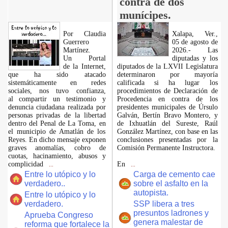
contra de dos
munícipes.
Por Claudia
Xalapa, Ver.,
Guerrero
05 de agosto de
Martínez.
2026.- Las
​Un Portal
diputadas y los
de la Internet,
diputados de la LXVII Legislatura
que ha sido atacado
determinaron por mayoría
sistemáticamente en redes
calificada si ha lugar los
sociales, nos tuvo confianza,
procedimientos de Declaración de
al compartir un testimonio y
Procedencia en contra de los
denuncia ciudadana realizada por
presidentes municipales de Úrsulo
personas privadas de la libertad
Galván, Bertín Bravo Montero, y
dentro del Penal de La Toma, en
de Ixhuatlán del Sureste, Raúl
el municipio de Amatlán de los
González Martínez, con base en las
Reyes. En dicho mensaje exponen
conclusiones presentadas por la
graves anomalías, cobro de
Comisión Permanente Instructora.
cuotas, hacinamiento, abusos y
complicidad
En
...
...
Entre lo utópico y lo
Carga de cemento cae
verdadero..
sobre el asfalto en la
autopista.
Entre lo utópico y lo
verdadero.
SSP libera a tres
presuntos ladrones y
Aprueba Congreso
genera malestar de
reforma que fortalece la