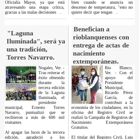
Oficialía Mayor, ya que está
bien cuando se anuncia un
atravesando una etapa crítica,
descenso de temperatura, "esto no
gracias a las malas decisiones
quiere decir que tengan
...
...
Benefician a
"Laguna
rioblanquenses con
Iluminada", será ya
entrega de actas de
una tradición,
nacimiento
Torres Navarro.
extemporáneas.
Nogales, Ver. -
Río Blanco,
Tras reiterar el
Ver. - Con el
éxito obtenido
apoyo del
durante la
Presidente
tercera edición
Municipal,
de la Laguna
Ricardo Pérez
Iluminada, el
García, de
presidente
contribuir a la
municipal, Ernesto Torres
economía de los ciudadanos, en la
Navarro, puntualizó que se
oficina del Registro Civil se
recibieron a más de 600 mil
realizó la Campaña de Registros de
visitantes.
Nacimiento Extemporáneos
Gratuitos.
Al apagar las luces de la tercera
edición, agradeció a los
El titular del Registro Civil, Luis