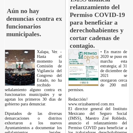
relanzamiento del
Aún no hay
Permiso COVID-19
denuncias contra ex
para beneficiar a
funcionarios
derechohabientes y
municipales.
cortar cadenas de
contagio.
Xalapa, Ver. -
• En marzo de
Hasta el
2020 se puso en
momento la
marcha esta
Comisión de
estrategia; al 31
Vigilancia del
de diciembre de
Congreso del
2021 se
Estado, no ha
otorgaron cerca
recibido
de 200 mil
señalamiento alguno contra ex
permisos.
funcionarios municipales y se
agotan los primeros 30 días de
Redacción//
gobierno para denunciar.
www.orizabaenred.com.mx
El director general del Instituto
Diputados de las diversas
Mexicano del Seguro Social
demarcaciones o distritos
(IMSS), Maestro Zoé Robledo,
exhortaron a los nuevos
anuncio el relanzamiento del
Ayuntamientos a documentar los
Permiso COVID para beneficiar a
señalamientos legales,
los trabajadores derechohabientes