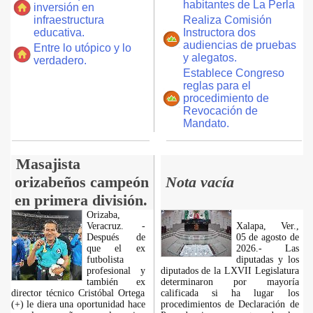
habitantes de La Perla
inversión en
infraestructura
Realiza Comisión
educativa.
Instructora dos
audiencias de pruebas
Entre lo utópico y lo
y alegatos.
verdadero.
Establece Congreso
reglas para el
procedimiento de
Revocación de
Mandato.
Masajista
orizabeños campeón
Nota vacía
en primera división.
Orizaba,
Veracruz. -
Xalapa, Ver.,
Después de
05 de agosto de
que el ex
2026.- Las
futbolista
diputadas y los
profesional y
diputados de la LXVII Legislatura
también ex
determinaron por mayoría
director técnico Cristóbal Ortega
calificada si ha lugar los
(+) le diera una oportunidad hace
procedimientos de Declaración de