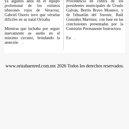
ya algunos años en el equipo
Procedencia en contra de los
profesional de los extintos
presidentes municipales de Úrsulo
tiburones rojos de Veracruz,
Galván, Bertín Bravo Montero, y
Gabriel Osorio tuvo que vérselas
de Ixhuatlán del Sureste, Raúl
difíciles en su natal Orizaba.
González Martínez, con base en las
conclusiones presentadas por la
Mientras que luchaba por seguir
Comisión Permanente Instructora.
nuevamente su sueño en el
máximo circuito, brindando la
En
...
atención
...
www.orizabaenred.com.mx 2026 Todos los derechos reservados.