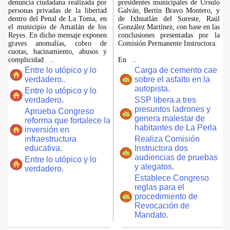
denuncia ciudadana realizada por
presidentes municipales de Úrsulo
personas privadas de la libertad
Galván, Bertín Bravo Montero, y
dentro del Penal de La Toma, en
de Ixhuatlán del Sureste, Raúl
el municipio de Amatlán de los
González Martínez, con base en las
Reyes. En dicho mensaje exponen
conclusiones presentadas por la
graves anomalías, cobro de
Comisión Permanente Instructora.
cuotas, hacinamiento, abusos y
complicidad
En
...
...
Entre lo utópico y lo
Carga de cemento cae
verdadero..
sobre el asfalto en la
autopista.
Entre lo utópico y lo
verdadero.
SSP libera a tres
presuntos ladrones y
Aprueba Congreso
genera malestar de
reforma que fortalece la
habitantes de La Perla
inversión en
infraestructura
Realiza Comisión
educativa.
Instructora dos
audiencias de pruebas
Entre lo utópico y lo
y alegatos.
verdadero.
Establece Congreso
reglas para el
procedimiento de
Revocación de
Mandato.