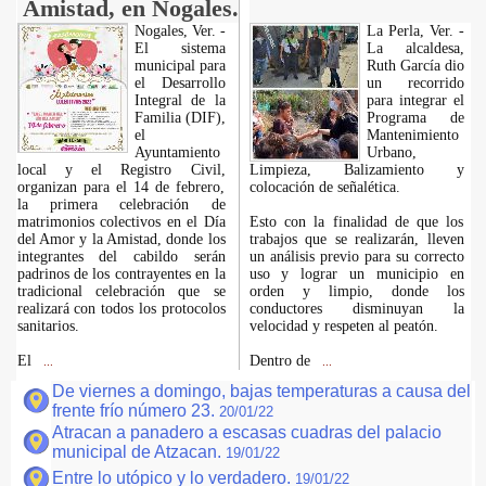
Amistad, en Nogales.
Nogales, Ver. -
La Perla, Ver. -
El sistema
La alcaldesa,
municipal para
Ruth García dio
el Desarrollo
un recorrido
Integral de la
para integrar el
Familia (DIF),
Programa de
el
Mantenimiento
Ayuntamiento
Urbano,
local y el Registro Civil,
Limpieza, Balizamiento y
organizan para el 14 de febrero,
colocación de señalética.
la primera celebración de
matrimonios colectivos en el Día
Esto con la finalidad de que los
del Amor y la Amistad, donde los
trabajos que se realizarán, lleven
integrantes del cabildo serán
un análisis previo para su correcto
padrinos de los contrayentes en la
uso y lograr un municipio en
tradicional celebración que se
orden y limpio, donde los
realizará con todos los protocolos
conductores disminuyan la
sanitarios.
velocidad y respeten al peatón.
El
Dentro de
...
...
De viernes a domingo, bajas temperaturas a causa del
frente frío número 23.
20/01/22
Atracan a panadero a escasas cuadras del palacio
municipal de Atzacan.
19/01/22
Entre lo utópico y lo verdadero.
19/01/22