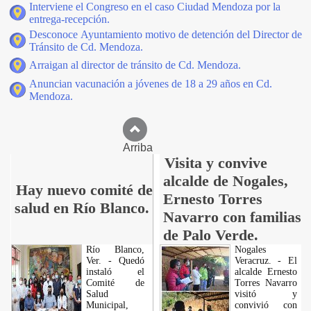
Interviene el Congreso en el caso Ciudad Mendoza por la
entrega-recepción.
Desconoce Ayuntamiento motivo de detención del Director de
Tránsito de Cd. Mendoza.
Arraigan al director de tránsito de Cd. Mendoza.
Anuncian vacunación a jóvenes de 18 a 29 años en Cd.
Mendoza.
Arriba
Visita y convive
alcalde de Nogales,
Hay nuevo comité de
Ernesto Torres
salud en Río Blanco.
Navarro con familias
de Palo Verde.
Río Blanco,
Nogales
Ver. - Quedó
Veracruz. - El
instaló el
alcalde Ernesto
Comité de
Torres Navarro
Salud
visitó y
Municipal,
convivió con