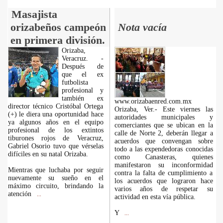
Masajista
orizabeños campeón
Nota vacía
en primera división.
Orizaba,
Veracruz. -
Después de
que el ex
futbolista
profesional y
también ex
www.orizabaenred.com.mx
director técnico Cristóbal Ortega
Orizaba, Ver.- Este viernes las
(+) le diera una oportunidad hace
autoridades municipales y
ya algunos años en el equipo
comerciantes que se ubican en la
profesional de los extintos
calle de Norte 2, deberán llegar a
tiburones rojos de Veracruz,
acuerdos que convengan sobre
Gabriel Osorio tuvo que vérselas
todo a las expendedoras conocidas
difíciles en su natal Orizaba.
como Canasteras, quienes
manifestaron su inconformidad
Mientras que luchaba por seguir
contra la falta de cumplimiento a
nuevamente su sueño en el
los acuerdos que lograron hace
máximo circuito, brindando la
varios años de respetar su
atención
...
actividad en esta vía pública.
Y
...