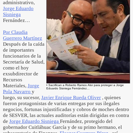
administrativo,
Jorge Eduardo
Sisniega
Fernández…
Por Claudia
Guerrero Martínez
Después de la caída
de importantes
funcionarios de la
Secretaría de Salud,
como el hoy
exsubdirector de
Recursos
Materiales,
Jorge
• Sacrifican a Roberto Ramos Alor para proteger a Jorge
Eduardo Sisniega Fernández…
Pola Navarro
y
luego, su sucesor,
Javier Enrique Rueda Oliver
, quienes
fueron protagonistas de varias entregas por sus ilegales
negocios, fortunas injustificadas y cobros de moches dentro
de SESVER, las actuales auditorías están dirigidas en contra
de
Jorge Eduardo Sisniega
Fernández, protegido del
gobernador Cuitláhuac García y de su primo hermano, el