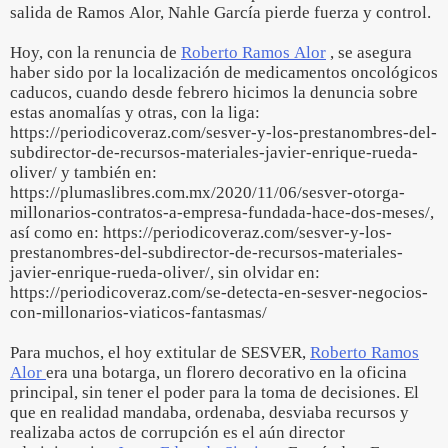
salida de Ramos Alor, Nahle García pierde fuerza y control.
Hoy, con la renuncia de
Roberto Ramos Alor
, se asegura
haber sido por la localización de medicamentos oncológicos
caducos, cuando desde febrero hicimos la denuncia sobre
estas anomalías y otras, con la liga:
https://periodicoveraz.com/sesver-y-los-prestanombres-del-
subdirector-de-recursos-materiales-javier-enrique-rueda-
oliver/ y también en:
https://plumaslibres.com.mx/2020/11/06/sesver-otorga-
millonarios-contratos-a-empresa-fundada-hace-dos-meses/,
así como en: https://periodicoveraz.com/sesver-y-los-
prestanombres-del-subdirector-de-recursos-materiales-
javier-enrique-rueda-oliver/, sin olvidar en:
https://periodicoveraz.com/se-detecta-en-sesver-negocios-
con-millonarios-viaticos-fantasmas/
Para muchos, el hoy extitular de SESVER,
Roberto Ramos
Alor
era una botarga, un florero decorativo en la oficina
principal, sin tener el poder para la toma de decisiones. El
que en realidad mandaba, ordenaba, desviaba recursos y
realizaba actos de corrupción es el aún director