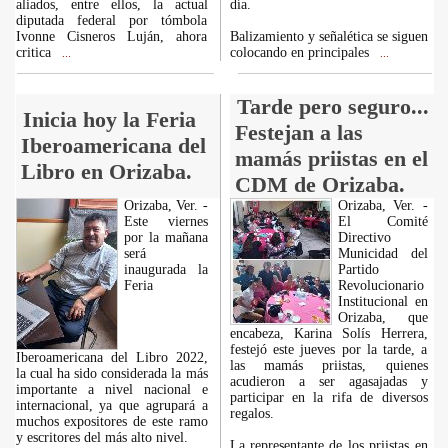
aliados, entre ellos, la actual
día.
diputada federal por tómbola
Ivonne Cisneros Luján, ahora
Balizamiento y señalética se siguen
critica
colocando en principales
...
...
Tarde pero seguro...
Inicia hoy la Feria
Festejan a las
Iberoamericana del
mamás priistas en el
Libro en Orizaba.
CDM de Orizaba.
Orizaba, Ver. -
Orizaba, Ver. -
Este viernes
El Comité
por la mañana
Directivo
será
Municidad del
inaugurada la
Partido
Feria
Revolucionario
Institucional en
Orizaba, que
encabeza, Karina Solís Herrera,
festejó este jueves por la tarde, a
Iberoamericana del Libro 2022,
las mamás priistas, quienes
la cual ha sido considerada la más
acudieron a ser agasajadas y
importante a nivel nacional e
participar en la rifa de diversos
internacional, ya que agrupará a
regalos.
muchos expositores de este ramo
y escritores del más alto nivel.
La representante de los priistas en