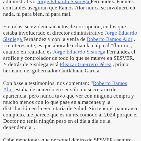
administrativo
Jorge Eduardo Sisniega
Fernández. Fuentes
confiables aseguran que Ramos Alor nunca se involucró en
nada, ni para bien, ni para mal.
En todas, se evidencian actos de corrupción, en los que
estaba involucrado el director administrativo
Jorge Eduardo
Sisniega
Fernández y con la venia de
Roberto Ramos Alor
.
Lo interesante, es que ahora le echan la culpa al "florero",
cuando en realidad es
Jorge Eduardo Sisniega
Fernández el
artífice y controlador de todo lo que se mueve en SESVER.
Y detrás de Sisniega está
Eleazar Guerrero Pérez
, primo
hermano del gobernador Cuitláhuac García.
Con base a testimonios, nos comentan: "
Roberto Ramos
Alor
estaba de acuerdo en ser sólo un secretario de
apariencia, pero nunca tuvo que ver con ninguna compra y
mucho menos con lo que pase en almacenes y la
distribución en la Secretaría de Salud. Sin tener el panorama
completo, me parece que es un reacomodo al 2024 porque el
Doctor no tenía ningún peso en el día a día de la
dependencia".
Cabe mencionar, que personal dentro de SESVER asegura