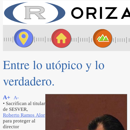
Entre lo utópico y lo
verdadero.
A+
A-
• Sacrifican al titular
de SESVER,
Roberto Ramos Alor
para proteger al
director