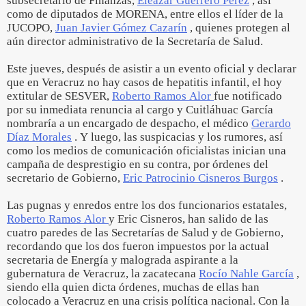
subsecretario de Finanzas,
Eleazar Guerrero Pérez
, así
como de diputados de MORENA, entre ellos el líder de la
JUCOPO,
Juan Javier Gómez Cazarín
, quienes protegen al
aún director administrativo de la Secretaría de Salud.
Este jueves, después de asistir a un evento oficial y declarar
que en Veracruz no hay casos de hepatitis infantil, el hoy
extitular de SESVER,
Roberto Ramos Alor
fue notificado
por su inmediata renuncia al cargo y Cuitláhuac García
nombraría a un encargado de despacho, el médico
Gerardo
Díaz Morales
. Y luego, las suspicacias y los rumores, así
como los medios de comunicación oficialistas inician una
campaña de desprestigio en su contra, por órdenes del
secretario de Gobierno,
Eric Patrocinio Cisneros Burgos
.
Las pugnas y enredos entre los dos funcionarios estatales,
Roberto Ramos Alor
y Eric Cisneros, han salido de las
cuatro paredes de las Secretarías de Salud y de Gobierno,
recordando que los dos fueron impuestos por la actual
secretaria de Energía y malograda aspirante a la
gubernatura de Veracruz, la zacatecana
Rocío Nahle García
,
siendo ella quien dicta órdenes, muchas de ellas han
colocado a Veracruz en una crisis política nacional. Con la