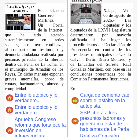
Por Claudia
Xalapa, Ver.,
Guerrero
05 de agosto de
Martínez.
2026.- Las
​Un Portal
diputadas y los
de la Internet,
diputados de la LXVII Legislatura
que ha sido atacado
determinaron por mayoría
sistemáticamente en redes
calificada si ha lugar los
sociales, nos tuvo confianza,
procedimientos de Declaración de
al compartir un testimonio y
Procedencia en contra de los
denuncia ciudadana realizada por
presidentes municipales de Úrsulo
personas privadas de la libertad
Galván, Bertín Bravo Montero, y
dentro del Penal de La Toma, en
de Ixhuatlán del Sureste, Raúl
el municipio de Amatlán de los
González Martínez, con base en las
Reyes. En dicho mensaje exponen
conclusiones presentadas por la
graves anomalías, cobro de
Comisión Permanente Instructora.
cuotas, hacinamiento, abusos y
complicidad
En
...
...
Entre lo utópico y lo
Carga de cemento cae
verdadero..
sobre el asfalto en la
autopista.
Entre lo utópico y lo
verdadero.
SSP libera a tres
presuntos ladrones y
Aprueba Congreso
genera malestar de
reforma que fortalece la
habitantes de La Perla
inversión en
infraestructura
Realiza Comisión