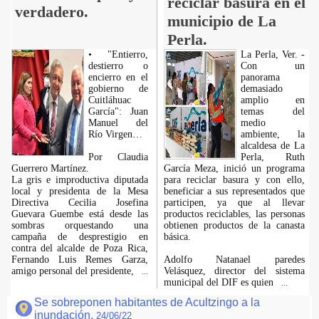
reciclar basura en el
verdadero.
municipio de La
Perla.
• "Entierro,
La Perla, Ver. -
destierro o
Con un
encierro en el
panorama
gobierno de
demasiado
Cuitláhuac
amplio en
García": Juan
temas del
Manuel del
medio
Río Virgen…
ambiente, la
alcaldesa de La
Por Claudia
Perla, Ruth
Guerrero Martínez.
García Meza, inició un programa
La gris e improductiva diputada
para reciclar basura y con ello,
local y presidenta de la Mesa
beneficiar a sus representados que
Directiva Cecilia Josefina
participen, ya que al llevar
Guevara Guembe está desde las
productos reciclables, las personas
sombras orquestando una
obtienen productos de la canasta
campaña de desprestigio en
básica.
contra del alcalde de Poza Rica,
Fernando Luis Remes Garza,
Adolfo Natanael paredes
amigo personal del presidente,
Velásquez, director del sistema
...
municipal del DIF es quien
...
Se sobreponen habitantes de Acultzingo a la
inundación.
24/06/22