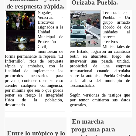
Orizaba-Puebla.
de respuesta rápida.
Nogales,
Tecamachalco,
Veracruz. -
Puebla. - Un
Efectivos
grupo armado
asignados a la
abordo de dos
Unidad
unidades al
Municipal de
parecer
Protección
efectivos
Civil,
Ministeriales de
monitorean de
ese Estado, lograron un cuantioso
forma permanente la represa "El
botín en abarrotes, luego de
Infiernillo", ríos de respuesta
intervenir una pesada unidad,
rápida y embalses, con la
propiedad de una empresa
finalidad de implementar los
transnacional cuando circulaba
protocolos necesarios para
sobre la autopista Puebla-Orizaba
prevenir, contener o en su caso
a la altura del municipio de
atender cualquier contingencia,
Tecamachalco.
por mínima que sea o que pueda
poner en riesgo la integridad
Según versiones de testigos que
física de la población,
por temor omitieron sus datos
descartando
generales,
...
...
En marcha
programa para
Entre lo utópico y lo