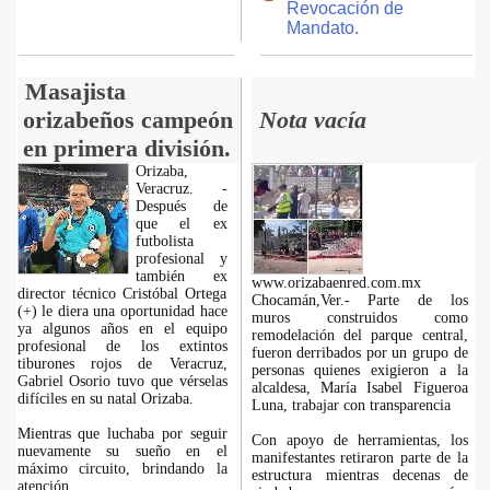
Revocación de
Mandato.
Masajista
orizabeños campeón
Nota vacía
en primera división.
Orizaba,
Veracruz. -
Después de
que el ex
futbolista
profesional y
también ex
www.orizabaenred.com.mx
director técnico Cristóbal Ortega
Chocamán,Ver.- Parte de los
(+) le diera una oportunidad hace
muros construidos como
ya algunos años en el equipo
remodelación del parque central,
profesional de los extintos
fueron derribados por un grupo de
tiburones rojos de Veracruz,
personas quienes exigieron a la
Gabriel Osorio tuvo que vérselas
alcaldesa, María Isabel Figueroa
difíciles en su natal Orizaba.
Luna, trabajar con transparencia
Mientras que luchaba por seguir
Con apoyo de herramientas, los
nuevamente su sueño en el
manifestantes retiraron parte de la
máximo circuito, brindando la
estructura mientras decenas de
atención
...