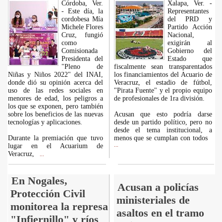
Córdoba, Ver.
Xalapa, Ver. -
- Este día, la
Representantes
cordobesa Mía
del PRD y
Michele Flores
Partido Acción
Cruz, fungió
Nacional,
como
exigirán al
Comisionada
Gobierno del
Presidenta del
Estado que
"Pleno de
fiscalmente sean transparentados
Niñas y Niños 2022" del INAI,
los financiamientos del Acuario de
donde dió su opinión acerca del
Veracruz, el estadio de fútbol,
uso de las redes sociales en
"Pirata Fuente" y el propio equipo
menores de edad, los peligros a
de profesionales de 1ra división.
los que se exponen, pero también
sobre los beneficios de las nuevas
Acusan que esto podría darse
tecnologías y aplicaciones.
desde un partido político, pero no
desde el tema institucional, a
Durante la premiación que tuvo
menos que se cumplan con todos
lugar en el Acuarium de
...
Veracruz,
...
En Nogales,
Acusan a policías
Protección Civil
ministeriales de
monitorea la represa
asaltos en el tramo
"Infiernillo" y ríos