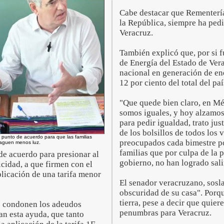
Cabe destacar que Rementería
la República, siempre ha pedido
Veracruz.
También explicó que, por si f
de Energía del Estado de Vera
nacional en generación de en
12 por ciento del total del paí
"Que quede bien claro, en Mé
somos iguales, y hoy alzamos 
para pedir igualdad, trato jus
de los bolsillos de todos los 
 punto de acuerdo para que las familias
preocupados cada bimestre por
aguen menos luz.
familias que por culpa de la 
 de acuerdo para presionar al
gobierno, no han logrado salir
icidad, a que firmen con el
plicación de una tarifa menor
El senador veracruzano, soslay
obscuridad de su casa". Porq
tierra, pese a decir que quiere
se condonen los adeudos
penumbras para Veracruz.
tan esta ayuda, que tanto