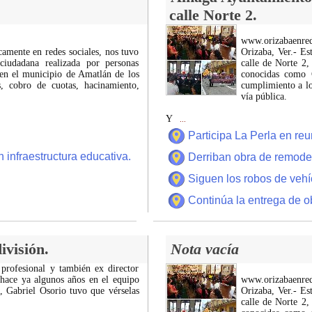
calle Norte 2.
www.orizabaenre
icamente en redes sociales, nos tuvo
Orizaba, Ver.- Es
ciudadana realizada por personas
calle de Norte 2,
 en el municipio de Amatlán de los
conocidas como C
 cobro de cuotas, hacinamiento,
cumplimiento a lo
vía pública.
Y
...
Participa La Perla en r
 infraestructura educativa.
Derriban obra de remode
Siguen los robos de vehí
Continúa la entrega de o
ivisión.
Nota vacía
 profesional y también ex director
 hace ya algunos años en el equipo
www.orizabaenre
z, Gabriel Osorio tuvo que vérselas
Orizaba, Ver.- Es
calle de Norte 2,