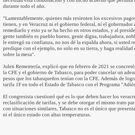
necesitan esta condonación y con dicho acuerdo que permita la
durante todo el año.
"Lamentablemente, quienes más resienten los excesivos pagos
tienen, y en Veracruz ni el gobierno federal, ni el gobernador
remediarlo y esto ya se ha hecho en otros estados, y al presid
gente también es pueblo bueno, gente digna, trabajadora, nobl
le entregó su confianza, no nos dé la espalda ahora, si usted
predique con el ejemplo, no solo en su tierra, y haga realida
sobre la mesa".
Julen Rementería, explicó que en febrero de 2021 se concretó
la CFE y el gobierno de Tabasco, para poder cancelar un adeu
pesos que los tabasqueños tenían con la CFE. Además de logra
tarifa 1F en todo el Estado de Tabasco con el Programa "Adiós
El congresista cuestionó qué es lo que deben hacer los verac
reclasificación de tarifas, y se debe otorgar el mismo trato p
con situaciones similares, Tabasco no es el único que presenta
ni el único estado con altas temperaturas.