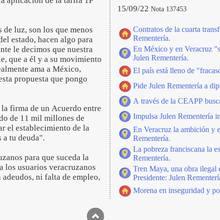
 aplicación de la tarifa 1F
15/09/22
Nota 137453
 de luz, son los que menos
Contratos de la cuarta trans
Rementería.
 del estado, hacen algo para
ente le decimos que nuestra
En México y en Veracruz "sí
Julen Rementería.
e, que a él y a su movimiento
 realmente ama a México,
El país está lleno de "fraca
d esta propuesta que pongo
Pide Julen Rementería a dipu
A través de la CEAPP busca 
 la firma de un Acuerdo entre
Impulsa Julen Rementería ini
do de 11 mil millones de
r el establecimiento de la
En Veracruz la ambición y el
 a tu deuda".
Rementería.
La pobreza franciscana la e
ruzanos para que suceda la
Rementería.
ara los usuarios veracruzanos
Tren Maya, una obra ilegal 
 adeudos, ni falta de empleo,
Presidente: Julen Rementerí
Morena en inseguridad y pob