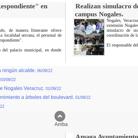
Respondiente" en
Realizan simulacro de
campus Nogales.
Nogales, Veracruz
extensión Nogale
ado, de manera Itinerante ofrece
simulacro de si
a localidad serrana; el personal de
coordinación de l
espondiente".
El responsable de
es del palacio municipal, en donde
 ningún alcalde.
06/09/22
.
03/09/22
 de Nogales Veracruz.
01/09/22
enimiento a árboles del boulevard.
01/09/22
/22
Arriba
Amaga Ayuntamiento c