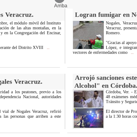
Arriba
es Veracruz.
Logran fumigar en No
mbre, el módulo móvil del Instituto
Nogales, Veracru
ación de las altas montañas, en la
Veracruz, present
 y en la Congregación del Encinar,
Romero.
"Gracias al apoyo
erante del Distrito XVIII
López, e integran
...
vectores de enfermedades como
...
Arrojó sanciones este
ales Veracruz.
Alcohol" en Córdoba
ridad a los peatones, previo a los
Córdoba, Ver. - E
dependencia Nacional, autoridades
48 exámenes médi
Tránsito y Seguri
 vial de Nogales Veracruz, refirió
El director de Pr
 las personas que arriben a este
a la 1:30 horas c