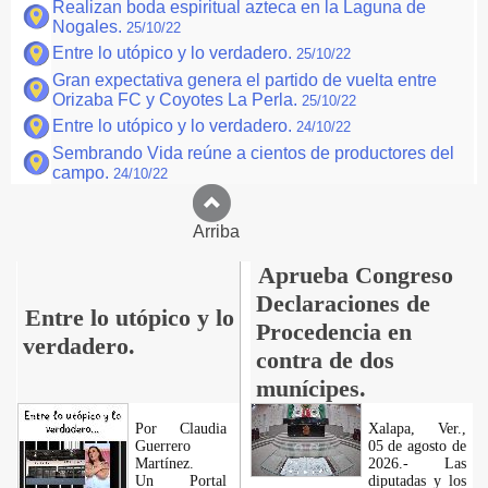
Realizan boda espiritual azteca en la Laguna de
Nogales.
25/10/22
Entre lo utópico y lo verdadero.
25/10/22
Gran expectativa genera el partido de vuelta entre
Orizaba FC y Coyotes La Perla.
25/10/22
Entre lo utópico y lo verdadero.
24/10/22
Sembrando Vida reúne a cientos de productores del
campo.
24/10/22
Arriba
Aprueba Congreso
Declaraciones de
Entre lo utópico y lo
Procedencia en
verdadero.
contra de dos
munícipes.
Por Claudia
Xalapa, Ver.,
Guerrero
05 de agosto de
Martínez.
2026.- Las
​Un Portal
diputadas y los