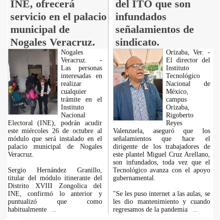
INE, ofrecerá
del ITO que son
servicio en el palacio
infundados
municipal de
señalamientos de
Nogales Veracruz.
sindicato.
Nogales
Orizaba, Ver. -
Veracruz. -
El director del
Las personas
Instituto
interesadas en
Tecnológico
realizar
Nacional de
cualquier
México,
trámite en el
campus
Instituto
Orizaba,
Nacional
Rigoberto
Electoral (INE), podrán acudir
Reyes
este miércoles 26 de octubre al
Valenzuela, aseguró que los
módulo que será instalado en el
señalamientos que hace el
palacio municipal de Nogales
dirigente de los trabajadores de
Veracruz.
este plantel Miguel Cruz Arellano,
son infundados, toda vez que el
Sergio Hernández Granillo,
Tecnológico avanza con el apoyo
titular del módulo itinerante del
gubernamental.
Distrito XVIII Zongolica del
INE, confirmó lo anterior y
"Se les puso internet a las aulas, se
puntualizó que como
les dio mantenimiento y cuando
habitualmente
regresamos de la pandemia
...
...