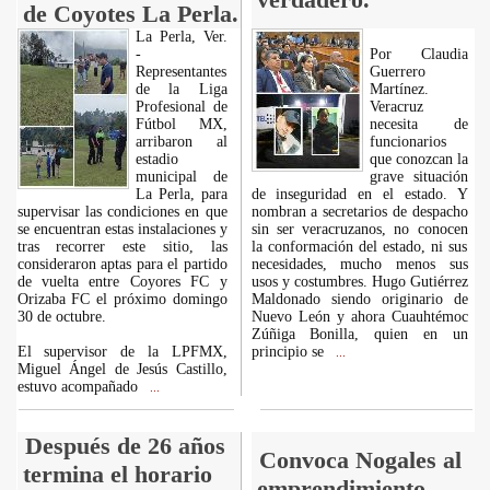
de Coyotes La Perla.
La Perla, Ver.
-
Por Claudia
Representantes
Guerrero
de la Liga
Martínez.
Profesional de
Veracruz
Fútbol MX,
necesita de
arribaron al
funcionarios
estadio
que conozcan la
municipal de
grave situación
La Perla, para
de inseguridad en el estado. Y
supervisar las condiciones en que
nombran a secretarios de despacho
se encuentran estas instalaciones y
sin ser veracruzanos, no conocen
tras recorrer este sitio, las
la conformación del estado, ni sus
consideraron aptas para el partido
necesidades, mucho menos sus
de vuelta entre Coyores FC y
usos y costumbres. Hugo Gutiérrez
Orizaba FC el próximo domingo
Maldonado siendo originario de
30 de octubre.
Nuevo León y ahora Cuauhtémoc
Zúñiga Bonilla, quien en un
El supervisor de la LPFMX,
principio se
...
Miguel Ángel de Jesús Castillo,
estuvo acompañado
...
Después de 26 años
Convoca Nogales al
termina el horario
emprendimiento.