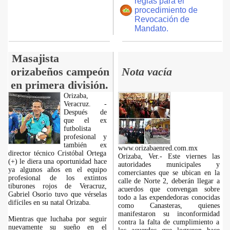
reglas para el
procedimiento de
Revocación de
Mandato.
Masajista
orizabeños campeón
Nota vacía
en primera división.
Orizaba,
Veracruz. -
Después de
que el ex
futbolista
profesional y
también ex
www.orizabaenred.com.mx
director técnico Cristóbal Ortega
Orizaba, Ver.- Este viernes las
(+) le diera una oportunidad hace
autoridades municipales y
ya algunos años en el equipo
comerciantes que se ubican en la
profesional de los extintos
calle de Norte 2, deberán llegar a
tiburones rojos de Veracruz,
acuerdos que convengan sobre
Gabriel Osorio tuvo que vérselas
todo a las expendedoras conocidas
difíciles en su natal Orizaba.
como Canasteras, quienes
manifestaron su inconformidad
Mientras que luchaba por seguir
contra la falta de cumplimiento a
nuevamente su sueño en el