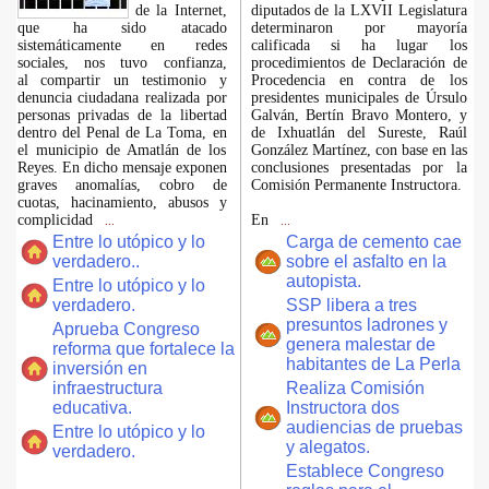
de la Internet,
diputados de la LXVII Legislatura
que ha sido atacado
determinaron por mayoría
sistemáticamente en redes
calificada si ha lugar los
sociales, nos tuvo confianza,
procedimientos de Declaración de
al compartir un testimonio y
Procedencia en contra de los
denuncia ciudadana realizada por
presidentes municipales de Úrsulo
personas privadas de la libertad
Galván, Bertín Bravo Montero, y
dentro del Penal de La Toma, en
de Ixhuatlán del Sureste, Raúl
el municipio de Amatlán de los
González Martínez, con base en las
Reyes. En dicho mensaje exponen
conclusiones presentadas por la
graves anomalías, cobro de
Comisión Permanente Instructora.
cuotas, hacinamiento, abusos y
complicidad
En
...
...
Entre lo utópico y lo
Carga de cemento cae
verdadero..
sobre el asfalto en la
autopista.
Entre lo utópico y lo
verdadero.
SSP libera a tres
presuntos ladrones y
Aprueba Congreso
genera malestar de
reforma que fortalece la
habitantes de La Perla
inversión en
infraestructura
Realiza Comisión
educativa.
Instructora dos
audiencias de pruebas
Entre lo utópico y lo
y alegatos.
verdadero.
Establece Congreso