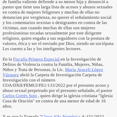
de familia valiente defiende a su menor hija y denunció a
pastor que tiene una larga lista de acosos y abusos sexuales
en contra de mujeres feligreses y muchas de ellas no
denuncian por vergüenza, no querer el señalamiento social
y los comentarios sexistas o denigrantes en contra de las
víctimas, aun cuando muchas de ellas son mujeres
profesionistas tocadas sexualmente por este dirigente
religioso, quien engaña a sus seguidores con la postura de
valores, ética y ser el enviado por Dios, siendo un sociópata.
Les cuento a las y los inteligentes lectores.
En la
Fiscalía Primera Especial
en la Investigación de
Delitos de Violencia contra la Familia, Mujeres, Niñas,
Niños y Trata de Personas, la Lic.
María Araceli López
Vázquez
abrió la Carpeta de Investigación Carpeta de
Investigación con el número
COA/DXII/FEMUJ/FE1/133/2022 por el presunto acoso y
abuso sexual perpetrado por el presunto señalado, el pastor
Carlos Cortés Soto
, quien dirige la iglesia cristiana "Iglesia
Casa de Oración" en contra de una menor de edad de 16
años.
Y es que la llamada "
Clave Alfa Numérica
A-151/2022